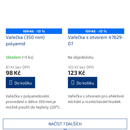
109 Kč
–10 %
137 Kč
–10 %
Vařečka (350 mm)
Vařečka s otvorem 47629-
polyamid
07
Skladem
(>5 ks)
Na objednávku
81 Kč bez DPH
102 Kč bez DPH
98 Kč
123 Kč
Do košíku
Do košíku
Vařečka v polyamidovém
Vařečka s otvorem pro efektivní
provedení o délce 350 mm je
míchání a rozmíchávání hrudek.
možné použit do teploty 220°C.
NAČÍST 7 DALŠÍCH