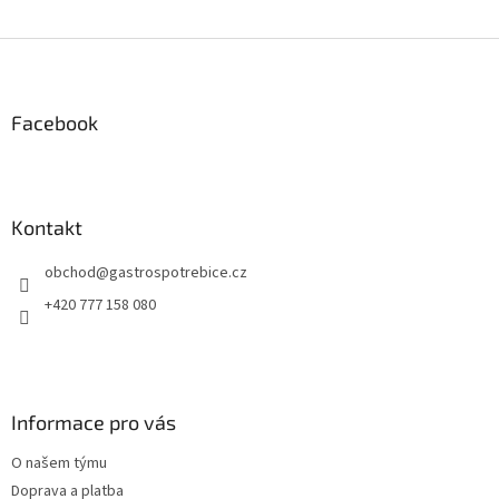
Z
á
p
a
Facebook
t
í
Kontakt
obchod
@
gastrospotrebice.cz
+420 777 158 080
Informace pro vás
O našem týmu
Doprava a platba