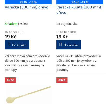
o
22 Kč
–13 %
22 Kč
–13 %
d
Vařečka (300 mm) dřevo
Vařečka kulatá (300 mm)
u
dřevo
k
t
Skladem
(>5 ks)
Na objednávku
ů
16 Kč bez DPH
16 Kč bez DPH
19 Kč
19 Kč
Do košíku
Do košíku
Vařečka v oválném provedení o
Vařečka v kulatém provedení o
délce 300 mm je vyrobena z
délce 300 mm je vyrobena z
kvalitního dřeva oveřenými
kvalitního dřeva oveřenými
postupy.
postupy.
Akce
Akce