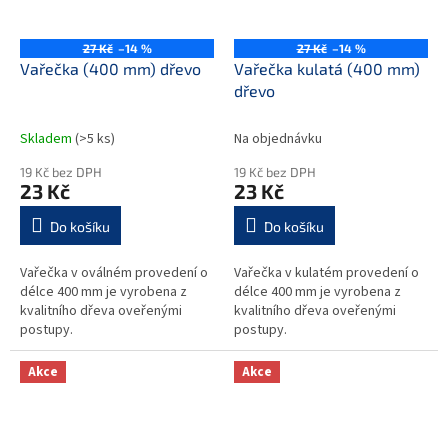
27 Kč
–14 %
27 Kč
–14 %
Vařečka (400 mm) dřevo
Vařečka kulatá (400 mm)
dřevo
Skladem
(>5 ks)
Na objednávku
19 Kč bez DPH
19 Kč bez DPH
23 Kč
23 Kč
Do košíku
Do košíku
Vařečka v oválném provedení o
Vařečka v kulatém provedení o
délce 400 mm je vyrobena z
délce 400 mm je vyrobena z
kvalitního dřeva oveřenými
kvalitního dřeva oveřenými
postupy.
postupy.
Akce
Akce