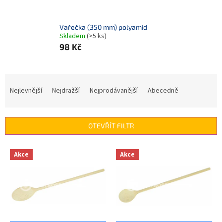
Vařečka (350 mm) polyamid
Skladem
(>5 ks)
98 Kč
Ř
a
Nejlevnější
Nejdražší
Nejprodávanější
Abecedně
z
e
n
OTEVŘÍT FILTR
í
p
V
r
Akce
Akce
ý
o
p
d
i
u
s
k
p
t
r
ů