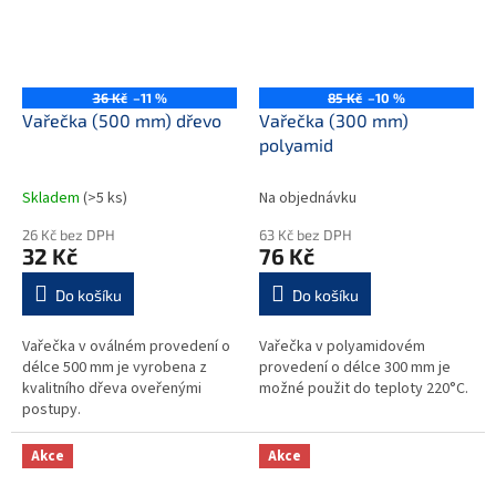
36 Kč
–11 %
85 Kč
–10 %
Vařečka (500 mm) dřevo
Vařečka (300 mm)
polyamid
Skladem
(>5 ks)
Na objednávku
26 Kč bez DPH
63 Kč bez DPH
32 Kč
76 Kč
Do košíku
Do košíku
Vařečka v oválném provedení o
Vařečka v polyamidovém
délce 500 mm je vyrobena z
provedení o délce 300 mm je
kvalitního dřeva oveřenými
možné použit do teploty 220°C.
postupy.
Akce
Akce