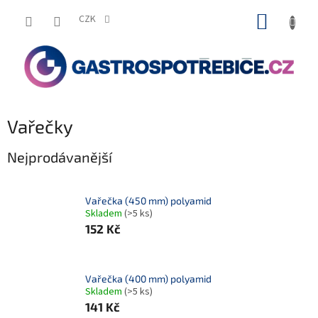
Přejít
NÁKUP
na
CZK
obsah
KOŠÍK
Vařečky
Nejprodávanější
Vařečka (450 mm) polyamid
Skladem
(>5 ks)
152 Kč
Vařečka (400 mm) polyamid
Skladem
(>5 ks)
141 Kč