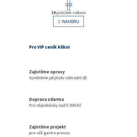
S
1
2
t
O
r
19
položek celkem
v
á
l
NAHORU
n
á
k
d
o
v
a
á
c
Pro VIP ceník klikni
n
í
í
p
r
v
Zajistíme opravy
k
Vyměníme jakýkoliv náhradní díl
y
v
ý
p
Doprava zdarma
i
Pro objednávky nad 5 000 Kč
s
u
Zajistíme projekt
pro váš gastro provoz