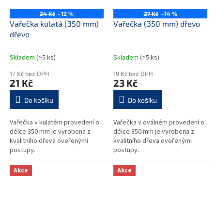
24 Kč
–12 %
27 Kč
–14 %
Vařečka kulatá (350 mm)
Vařečka (350 mm) dřevo
dřevo
Skladem
(>5 ks)
Skladem
(>5 ks)
17 Kč bez DPH
19 Kč bez DPH
21 Kč
23 Kč
Do košíku
Do košíku
Vařečka v kulatém provedení o
Vařečka v oválném provedení o
délce 350 mm je vyrobena z
délce 350 mm je vyrobena z
kvalitního dřeva oveřenými
kvalitního dřeva oveřenými
postupy.
postupy.
Akce
Akce