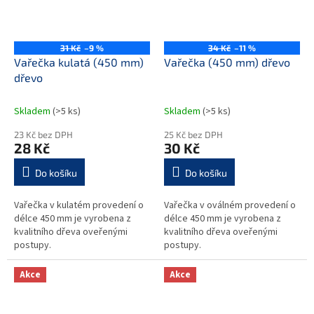
31 Kč
–9 %
34 Kč
–11 %
Vařečka kulatá (450 mm)
Vařečka (450 mm) dřevo
dřevo
Skladem
(>5 ks)
Skladem
(>5 ks)
23 Kč bez DPH
25 Kč bez DPH
28 Kč
30 Kč
Do košíku
Do košíku
Vařečka v kulatém provedení o
Vařečka v oválném provedení o
délce 450 mm je vyrobena z
délce 450 mm je vyrobena z
kvalitního dřeva oveřenými
kvalitního dřeva oveřenými
postupy.
postupy.
Akce
Akce