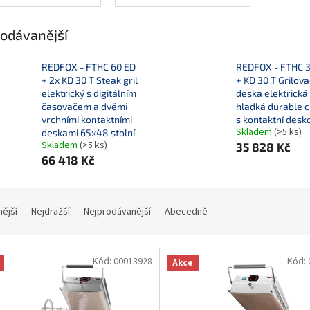
odávanější
REDFOX - FTHC 60 ED
REDFOX - FTHC 
+ 2x KD 30 T Steak gril
+ KD 30 T Grilova
elektrický s digitálním
deska elektrická
časovačem a dvěmi
hladká durable 
vrchními kontaktními
s kontaktní desk
Skladem
(>5 ks)
deskami 65x48 stolní
Skladem
(>5 ks)
35 828 Kč
66 418 Kč
nější
Nejdražší
Nejprodávanější
Abecedně
Kód:
00013928
Kód:
Akce