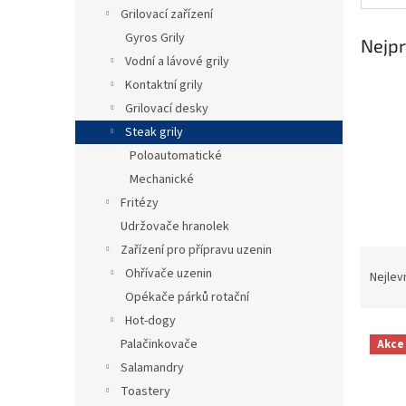
n
Grilovací zařízení
e
Gyros Grily
l
Nejpr
Vodní a lávové grily
Kontaktní grily
Grilovací desky
Steak grily
Poloautomatické
Mechanické
Fritézy
Udržovače hranolek
Zařízení pro přípravu uzenin
Ř
Ohřívače uzenin
a
Nejlev
z
Opékače párků rotační
e
Hot-dogy
V
n
Palačinkovače
Akce
ý
í
Salamandry
p
p
Toastery
i
r