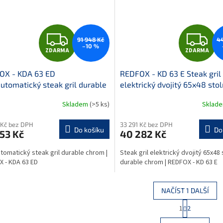
Z
Z
91 948 Kč
44
–10 %
ZDARMA
ZDARMA
D
D
OX - KDA 63 ED
REDFOX - KD 63 E Steak gril
A
A
utomatický steak gril durable
elektrický dvojitý 65x48 stol
m
durable chrom
R
R
Skladem
(>5 ks)
Sklad
M
 Kč bez DPH
33 291 Kč bez DPH
Do košíku
Do
53 Kč
40 282 Kč
A
A
tomatický steak gril durable chrom |
Steak gril elektrický dvojitý 65x48 
 - KDA 63 ED
durable chrom | REDFOX - KD 63 E
NAČÍST 1 DALŠÍ
S
1
2
O
t
r
v