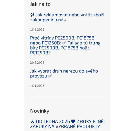
Jak na to
🛠️ Jak reklamovat nebo vrátit zboží
zakoupené u nás
16.5.2025
Proč vitríny PC2500B, PC1875B
nebo PC1250B: ✅ Tại sao tủ trưng
bày PC2500B, PC1875B hoặc
PC1250B?
20.2.2025
Jak vybrat druh nerezu do svého
provozu ✅
16.1.2025
Novinky
🔥 OD LEDNA 2026 🛡️ 2 ROKY PLNÉ
ZÁRUKY NA VYBRANÉ PRODUKTY