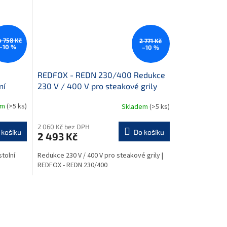
 758 Kč
2 771 Kč
–10 %
–10 %
REDFOX - REDN 230/400 Redukce
ní
230 V / 400 V pro steakové grily
em
(>5 ks)
Skladem
(>5 ks)
M
2 060 Kč bez DPH
 košíku
Do košíku
2 493 Kč
stolní
Redukce 230 V / 400 V pro steakové grily |
REDFOX - REDN 230/400