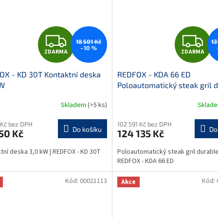
Z
Z
18 501 Kč
13
–10 %
ZDARMA
ZDARMA
D
D
X - KD 30T Kontaktní deska
REDFOX - KDA 66 ED
A
A
kW
Poloautomatický steak gril 
chrom
R
R
Skladem
(>5 ks)
Sklad
M
 Kč bez DPH
102 591 Kč bez DPH
Do košíku
Do
50 Kč
124 135 Kč
A
A
tní deska 3,0 kW | REDFOX - KD 30T
Poloautomatický steak gril durabl
REDFOX - KDA 66 ED
Kód:
00021113
Kód:
Akce
13