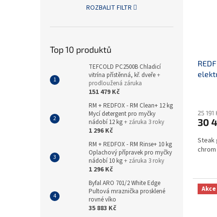
ROZBALIT FILTR
Top 10 produktů
REDFO
TEFCOLD PC2500B Chladicí
elekt
vitrína přístěnná, kř. dveře
+
prodloužená záruka
chro
151 479 Kč
RM + REDFOX - RM Clean+ 12 kg
25 191
Mycí detergent pro myčky
30 4
nádobí 12 kg
+ záruka 3 roky
1 296 Kč
Steak 
RM + REDFOX - RM Rinse+ 10 kg
chrom 
Oplachový přípravek pro myčky
nádobí 10 kg
+ záruka 3 roky
1 296 Kč
Byfal ARO 701/2 White Edge
Akce
Pultová mraznička prosklené
rovné víko
35 883 Kč