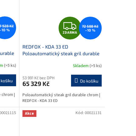
Z
7 928 Kč
72 588 Kč
–10 %
–10 %
ZDARMA
D
REDFOX - KDA 33 ED
A
durable
Poloautomatický steak gril durable
chrom
R
em
(>5 ks)
Skladem
(>5 ks)
M
M
53 991 Kč bez DPH
 košíku
Do košíku
65 329 Kč
A
e chrom |
Poloautomatický steak gril durable chrom |
REDFOX - KDA 33 ED
00021115
Kód:
00021131
Akce