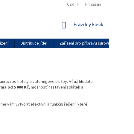
KONTAKTY
GDPR
ZÁRUČNÍ PODMÍNKY
CZK
Přihlášení
DODACÍ LHŮTY
NÁKUPNÍ
Prázdný košík
KOŠÍK
ízení
Distribuce jídel
Zařízení pro přípravu surovin
Vytáp
taurací po hotely a cateringové služby.
Ať už hledáte
ma od 5 000 Kč
, možností nastavení splátek a
me vám vytvořit efektivní a funkční řešení, které