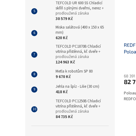
TEFCOLD UR 600 SS Chladicí
skříň s plnými dveřmi, nerez
+
prodloužená záruka
30 579 Kč
Miska salátová (400 x 150 x 65
mm)
620 Kč
REDF
TEFCOLD PC1870B Chladicí
Poloa
vitrína přístěnná, kř. dveře
+
prodloužená záruka
chro
124 963 Kč
Metla k robotům SP 80
68 391
9 670 Kč
82 7
Jehla na špíz - Lilie (30 cm)
418 Kč
Poloau
REDFOX
TEFCOLD PC1250B Chladicí
vitrína přístěnná, kř. dveře
+
prodloužená záruka
84 735 Kč