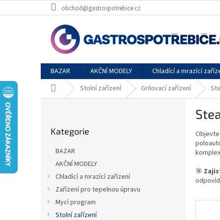
Přejít
obchod@gastrospotrebice.cz
na
obsah
BAZAR
AKČNÍ MODELY
Chladící a mrazící zaříz
Domů
Stolní zařízení
Grilovací zařízení
Ste
P
Stea
o
Přeskočit
s
Kategorie
kategorie
Objevte
t
poloaut
r
BAZAR
komplex
a
AKČNÍ MODELY
n
🎯
Zaji
Chladící a mrazící zařízení
n
odpovíd
í
Zařízení pro tepelnou úpravu
p
Mycí program
a
Stolní zařízení