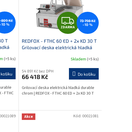
Z
 809 Kč
73 798 Kč
–10 %
–10 %
ZDARMA
D
30 T
REDFOX - FTHC 60 ED + 2x KD 30 T
A
ladká
Grilovací deska elektrická hladká
deskou
durable chrom
R
em
(>5 ks)
Skladem
(>5 ks)
M
M
54 891 Kč bez DPH
 košíku
Do košíku
66 418 Kč
A
durable
Grilovací deska elektrická hladká durable
X - FTHC
chrom | REDFOX - FTHC 60 ED + 2x KD 30 T
00021089
Kód:
00021081
Akce