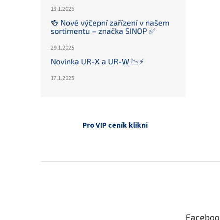
13.1.2026
🍻 Nové výčepní zařízení v našem
sortimentu – značka SINOP ✅
29.1.2025
Novinka UR-X a UR-W 📉⚡️
17.1.2025
Pro VIP ceník klikni
Z
á
p
a
t
Faceboo