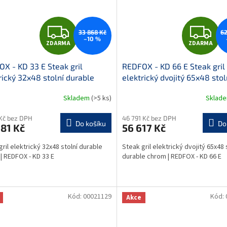
Z
Z
33 868 Kč
62
–10 %
ZDARMA
ZDARMA
D
D
X - KD 33 E Steak gril
REDFOX - KD 66 E Steak gril
A
A
rický 32x48 stolní durable
elektrický dvojitý 65x48 stol
m
durable chrom
R
R
Skladem
(>5 ks)
Sklad
M
 Kč bez DPH
46 791 Kč bez DPH
Do košíku
Do
81 Kč
56 617 Kč
A
A
gril elektrický 32x48 stolní durable
Steak gril elektrický dvojitý 65x48 
| REDFOX - KD 33 E
durable chrom | REDFOX - KD 66 E
Kód:
00021129
Kód:
Akce