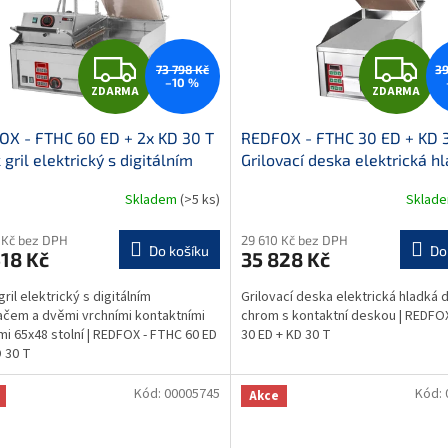
Z
Z
73 798 Kč
39
–10 %
ZDARMA
ZDARMA
D
D
X - FTHC 60 ED + 2x KD 30 T
REDFOX - FTHC 30 ED + KD 
A
A
 gril elektrický s digitálním
Grilovací deska elektrická h
vačem a dvěmi vrchními
durable chrom s kontaktní 
R
R
Skladem
(>5 ks)
Sklad
ktními deskami 65x48 stolní
M
 Kč bez DPH
29 610 Kč bez DPH
Do košíku
Do
18 Kč
35 828 Kč
A
A
ril elektrický s digitálním
Grilovací deska elektrická hladká 
čem a dvěmi vrchními kontaktními
chrom s kontaktní deskou | REDFO
i 65x48 stolní | REDFOX - FTHC 60 ED
30 ED + KD 30 T
D 30 T
Kód:
00005745
Kód:
Akce