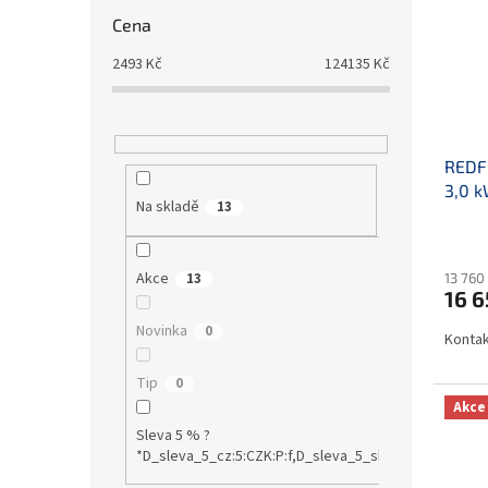
Cena
2493
Kč
124135
Kč
REDFO
3,0 
Na skladě
13
Akce
13
13 760
16 6
Novinka
0
Kontak
Tip
0
Akce
Sleva 5 % ?
*D_sleva_5_cz:5:CZK:P:f,D_sleva_5_sk:5:EUR:P:f!S1:0