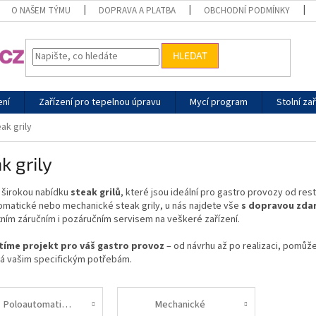
O NAŠEM TÝMU
DOPRAVA A PLATBA
OBCHODNÍ PODMÍNKY
HLEDAT
ení
Zařízení pro tepelnou úpravu
Mycí program
Stolní zař
ak grily
k grily
 širokou nabídku
steak grilů
, které jsou ideální pro gastro provozy od res
omatické nebo mechanické steak grily
, u nás najdete vše
s dopravou zdar
ním záručním i pozáručním servisem na veškeré zařízení.
stíme projekt pro váš gastro provoz
– od návrhu až po realizaci, pomůže
á vašim specifickým potřebám.
Poloautomatické
Mechanické