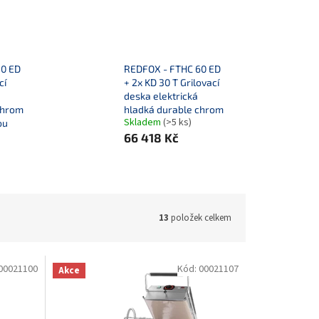
30 ED
REDFOX - FTHC 60 ED
cí
+ 2x KD 30 T Grilovací
deska elektrická
chrom
hladká durable chrom
Skladem
(>5 ks)
ou
66 418 Kč
13
položek celkem
00021100
Kód:
00021107
Akce