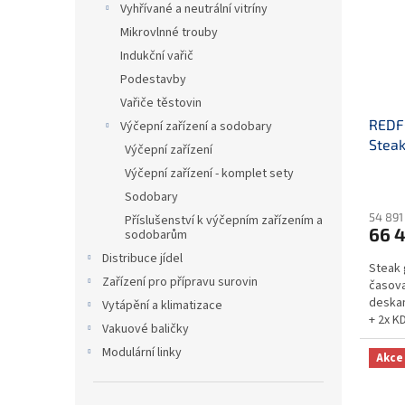
s
o
Vyhřívané a neutrální vitríny
p
d
Mikrovlnné trouby
r
u
Indukční vařič
o
k
Podestavby
d
t
Vařiče těstovin
u
ů
REDFO
k
Výčepní zařízení a sodobary
Steak
t
Výčepní zařízení
časo
ů
Výčepní zařízení - komplet sety
konta
Sodobary
54 891
Příslušenství k výčepním zařízením a
66 4
sodobarům
Distribuce jídel
Steak g
Zařízení pro přípravu surovin
časova
deskam
Vytápění a klimatizace
+ 2x K
Vakuové baličky
Modulární linky
Akce