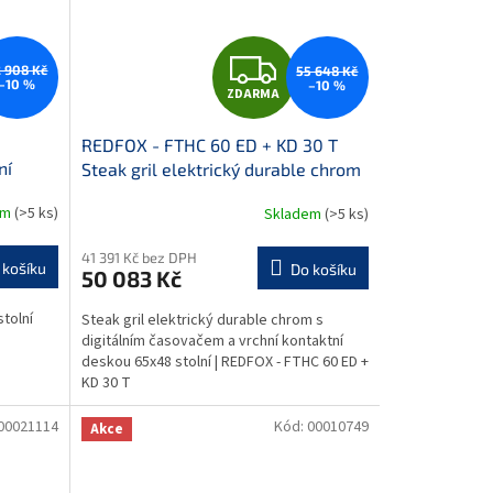
Z
 908 Kč
55 648 Kč
–10 %
–10 %
ZDARMA
D
REDFOX - FTHC 60 ED + KD 30 T
A
ní
Steak gril elektrický durable chrom
s digitálním časovačem a vrchní
R
em
(>5 ks)
Skladem
(>5 ks)
kontaktní deskou 65x48 stolní
M
M
41 391 Kč bez DPH
 košíku
Do košíku
50 083 Kč
A
stolní
Steak gril elektrický durable chrom s
digitálním časovačem a vrchní kontaktní
deskou 65x48 stolní | REDFOX - FTHC 60 ED +
KD 30 T
00021114
Kód:
00010749
Akce