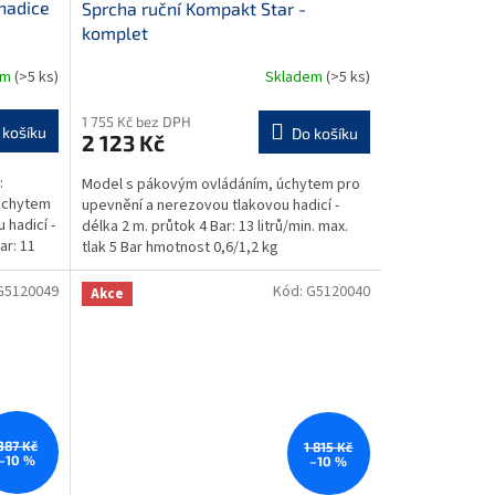
hadice
Sprcha ruční Kompakt Star -
komplet
em
(>5 ks)
Skladem
(>5 ks)
1 755 Kč bez DPH
 košíku
Do košíku
2 123 Kč
:
Model s pákovým ovládáním, úchytem pro
úchytem
upevnění a nerezovou tlakovou hadicí -
 hadicí -
délka 2 m. průtok 4 Bar: 13 litrů/min. max.
ar: 11
tlak 5 Bar hmotnost 0,6/1,2 kg
G5120049
Kód:
G5120040
Akce
387 Kč
1 815 Kč
–10 %
–10 %