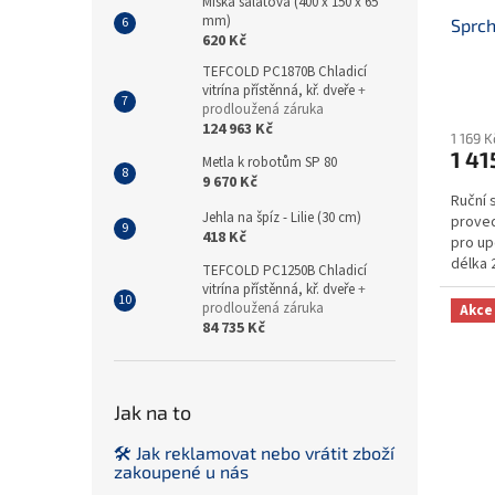
Miska salátová (400 x 150 x 65
mm)
Sprch
620 Kč
TEFCOLD PC1870B Chladicí
vitrína přístěnná, kř. dveře
+
prodloužená záruka
124 963 Kč
1 169 
1 41
Metla k robotům SP 80
9 670 Kč
Ruční 
Jehla na špíz - Lilie (30 cm)
proved
418 Kč
pro up
délka 2
TEFCOLD PC1250B Chladicí
litrů/mi
vitrína přístěnná, kř. dveře
+
prodloužená záruka
Akce
84 735 Kč
Jak na to
🛠️ Jak reklamovat nebo vrátit zboží
zakoupené u nás