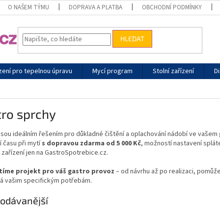
O NAŠEM TÝMU
DOPRAVA A PLATBA
OBCHODNÍ PODMÍNKY
HLEDAT
zení pro tepelnou úpravu
Mycí program
Stolní zařízení
Di
tro sprchy
jsou ideálním řešením pro důkladné čištění a oplachování nádobí ve vašem
í času při mytí
s dopravou zdarma od 5 000 Kč
, možností nastavení splá
zařízení jen na GastroSpotrebice.cz.
stíme projekt pro váš gastro provoz
– od návrhu až po realizaci, pomůže
á vašim specifickým potřebám.
odávanější