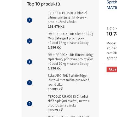
Sprch
Top 10 produktů
MATI
TEFCOLD PC2500B Chladicí
vitrína přístěnná, kř. dveře
+
prodloužená záruka
151 479 Kč
8 910 
10 7
RM + REDFOX - RM Clean+ 12 kg
Mycí detergent pro myčky
nádobí 12 kg
+ záruka 3 roky
Model 
1 296 Kč
studen
ramínk
RM + REDFOX - RM Rinse+ 10 kg
sprch
Oplachový přípravek pro myčky
ramene
nádobí 10 kg
+ záruka 3 roky
1 296 Kč
Akce
Byfal ARO 701/2 White Edge
Pultová mraznička prosklené
rovné víko
35 883 Kč
TEFCOLD UR 600 SS Chladicí
skříň s plnými dveřmi, nerez
+
prodloužená záruka
30 579 Kč