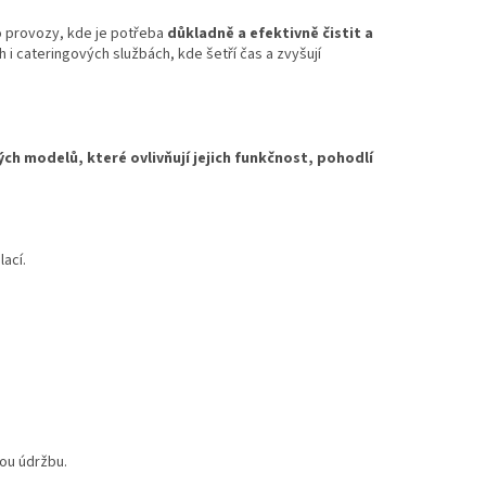
o provozy, kde je potřeba
důkladně a efektivně čistit a
h i cateringových službách, kde šetří čas a zvyšují
ých modelů, které ovlivňují jejich funkčnost, pohodlí
ací.
nou údržbu.