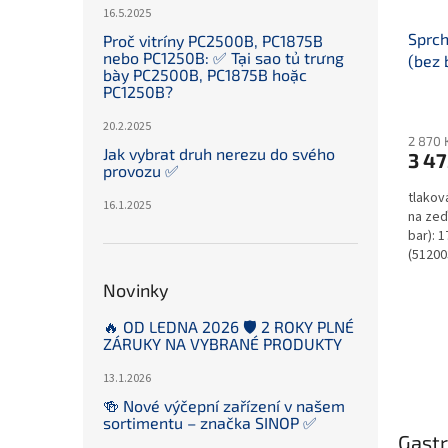
16.5.2025
Sprch
Proč vitríny PC2500B, PC1875B
nebo PC1250B: ✅ Tại sao tủ trưng
(bez 
bày PC2500B, PC1875B hoặc
PC1250B?
20.2.2025
2 870 
Jak vybrat druh nerezu do svého
3 47
provozu ✅
tlakov
16.1.2025
na zeď
bar): 1
(51200
(kratší
Novinky
🔥 OD LEDNA 2026 🛡️ 2 ROKY PLNÉ
ZÁRUKY NA VYBRANÉ PRODUKTY
13.1.2026
🍻 Nové výčepní zařízení v našem
sortimentu – značka SINOP ✅
Gastr