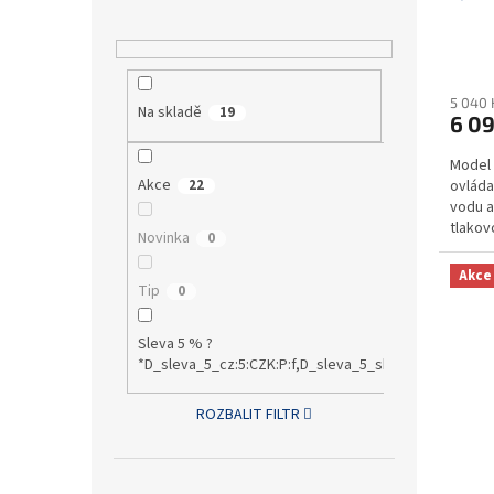
t
ů
5 040 
Na skladě
19
6 09
Model 
Akce
22
ovláda
vodu a
tlakov
Novinka
0
vyvažo
Akce
Tip
0
Sleva 5 % ?
*D_sleva_5_cz:5:CZK:P:f,D_sleva_5_sk:5:EUR:P:f!S1:0
ROZBALIT FILTR