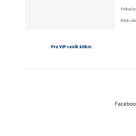
Pokud p
Rádi vá
Pro VIP ceník klikni
Z
á
p
a
t
Faceboo
í