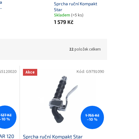
na
Sprcha ruční Kompakt
-
Star
Skladem
(>5 ks)
1 579 Kč
22
položek celkem
G5120020
Kód:
G9791090
Akce
 127 Kč
1 755 Kč
–10 %
–10 %
AR 120
Sprcha ruční Kompakt Star