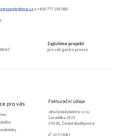
trospotrebice.cz
a +420 777 158 080.
!
Zajistíme projekt
000 Kč
pro váš gastro provoz
Fakturační údaje
ce pro vás
Jihočeskéelektro s.r.o.
ýmu
Zavadilka 2572
platba
370 05, České Budějovice
podmínky
IČ: 02223082