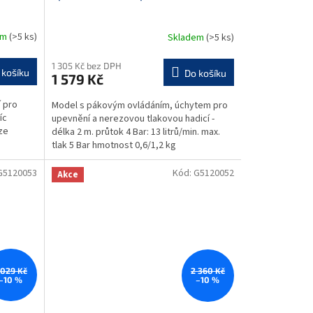
em
(>5 ks)
Skladem
(>5 ks)
M
1 305 Kč bez DPH
 košíku
Do košíku
1 579 Kč
 pro
Model s pákovým ovládáním, úchytem pro
íc
upevnění a nerezovou tlakovou hadicí -
ze
délka 2 m. průtok 4 Bar: 13 litrů/min. max.
tlak 5 Bar hmotnost 0,6/1,2 kg
G5120053
Kód:
G5120052
Akce
 029 Kč
2 360 Kč
–10 %
–10 %