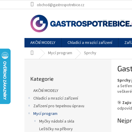
Přejít
obchod@gastrospotrebice.cz
na
obsah
AKČNÍ MODELY
Chladící a mrazící zařízení
Zaří
Domů
Mycí program
Sprchy
P
Gas
o
Přeskočit
s
Kategorie
kategorie
Sprchy
t
a šetřen
r
AKČNÍ MODELY
veškeré 
a
Chladící a mrazící zařízení
n
🎯
Zaji
Zařízení pro tepelnou úpravu
n
odpovíd
í
Mycí program
Nejpr
p
Myčky nádobí a skla
a
Leštičky na příbory