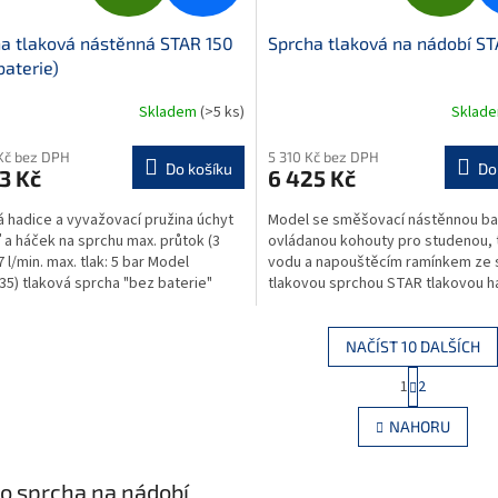
D
D
a tlaková nástěnná STAR 150
Sprcha tlaková na nádobí ST
A
A
baterie)
R
R
Skladem
(>5 ks)
Sklad
M
Kč bez DPH
5 310 Kč bez DPH
Do košíku
Do
3 Kč
6 425 Kč
A
A
á hadice a vyvažovací pružina úchyt
Model se směšovací nástěnnou bat
 a háček na sprchu max. průtok (3
ovládanou kohouty pro studenou, 
7 l/min. max. tlak: 5 bar Model
vodu a napouštěcím ramínkem ze 
35) tlaková sprcha "bez baterie"
tlakovou sprchou STAR tlakovou ha
 pro...
vyvažovací pružinou...
NAČÍST 10 DALŠÍCH
S
1
2
O
t
r
v
NAHORU
á
l
n
á
k
d
o sprcha na nádobí
o