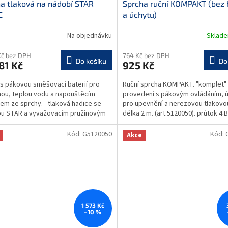
a tlaková na nádobí STAR
Sprcha ruční KOMPAKT (bez 
A
C
a úchytu)
R
Na objednávku
Sklad
M
Kč bez DPH
764 Kč bez DPH
Do košíku
Do
81 Kč
925 Kč
A
s pákovou směšovací baterií pro
Ruční sprcha KOMPAKT. "komplet" 
ou, teplou vodu a napouštěcím
provedení s pákovým ovládáním, 
em ze sprchy. - tlaková hadice se
pro upevnění a nerezovou tlakovou
ou STAR a vyvažovacím pružinovým
délka 2 m. (art.5120050). průtok 4 B
m s tlumičem...
litrů/min....
Kód:
G5120050
Kód:
Akce
1 573 Kč
–10 %