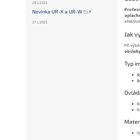
29.1.2025
Profesi
Novinka UR-X a UR-W 📉⚡️
oplach
efektivi
17.1.2025
Jak v
Při výbě
obsluhy
Typ in
S
S
Ovlád
B
R
Materi
V