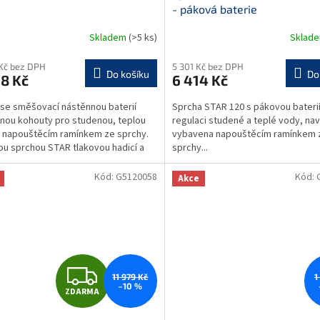
A
A
- páková baterie
R
R
Skladem
(>5 ks)
Sklad
M
Kč bez DPH
5 301 Kč bez DPH
Do košíku
Do
8 Kč
6 414 Kč
A
A
se směšovací nástěnnou baterií
Sprcha STAR 120 s pákovou baterií
nou kohouty pro studenou, teplou
regulaci studené a teplé vody, nav
 napouštěcím ramínkem ze sprchy.
vybavena napouštěcím ramínkem 
ou sprchou STAR tlakovou hadicí a
sprchy...
vací pružinou...
Kód:
G5120058
Kód:
Akce
22
Z
11 979 Kč
1
–10 %
ZDARMA
D