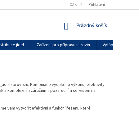
KONTAKTY
GDPR
ZÁRUČNÍ PODMÍNKY
CZK
Přihlášení
DODACÍ LHŮTY
NÁKUPNÍ
Prázdný košík
KOŠÍK
stribuce jídel
Zařízení pro přípravu surovin
Vytápění a klimatiz
 gastro provozu. Kombinace vysokého výkonu, efektivity
tek a komplexním záručním i pozáručním servisem na
me vám vytvořit efektivní a funkční řešení, které