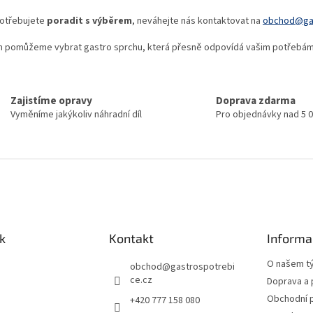
otřebujete
poradit s výběrem
, neváhejte nás kontaktovat na
obchod@gas
m pomůžeme vybrat gastro sprchu, která přesně odpovídá vašim potřebám
Zajistíme opravy
Doprava zdarma
Vyměníme jakýkoliv náhradní díl
Pro objednávky nad 5 
k
Kontakt
Informa
O našem t
obchod
@
gastrospotrebi
ce.cz
Doprava a 
Obchodní 
+420 777 158 080