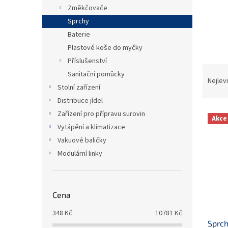
n
Změkčovače
e
Sprchy
l
Baterie
Plastové koše do myčky
Příslušenství
Ř
Sanitační pomůcky
a
Nejlev
Stolní zařízení
z
Distribuce jídel
e
V
n
Zařízení pro přípravu surovin
Akce
ý
í
Vytápění a klimatizace
p
p
Vakuové baličky
i
r
Modulární linky
s
o
p
d
r
u
o
k
Cena
d
t
u
348
Kč
10781
Kč
ů
Sprch
k