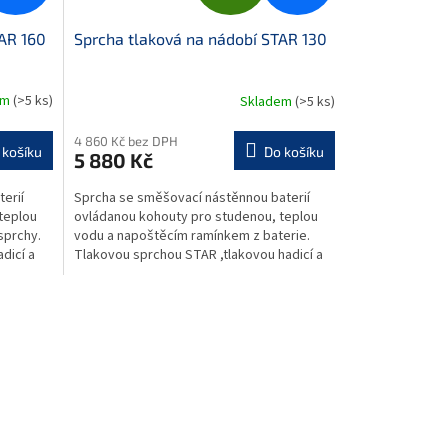
D
AR 160
Sprcha tlaková na nádobí STAR 130
A
R
em
(>5 ks)
Skladem
(>5 ks)
M
M
4 860 Kč bez DPH
 košíku
Do košíku
5 880 Kč
A
erií
Sprcha se směšovací nástěnnou baterií
teplou
ovládanou kohouty pro studenou, teplou
sprchy.
vodu a napoštěcím ramínkem z baterie.
dicí a
Tlakovou sprchou STAR ,tlakovou hadicí a
vyvažovací pružinou,...