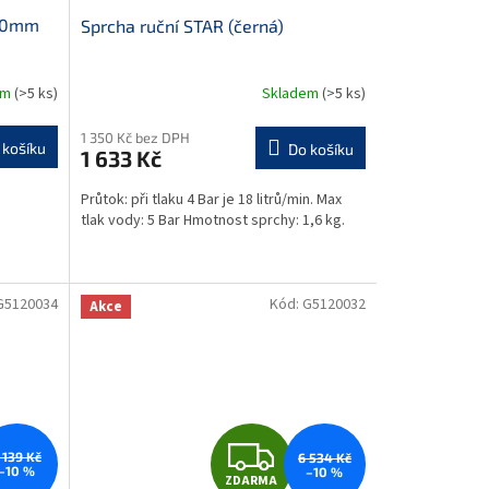
100mm
Sprcha ruční STAR (černá)
em
(>5 ks)
Skladem
(>5 ks)
1 350 Kč bez DPH
 košíku
Do košíku
1 633 Kč
Průtok: při tlaku 4 Bar je 18 litrů/min. Max
tlak vody: 5 Bar Hmotnost sprchy: 1,6 kg.
G5120034
Kód:
G5120032
Akce
Z
 139 Kč
6 534 Kč
–10 %
–10 %
ZDARMA