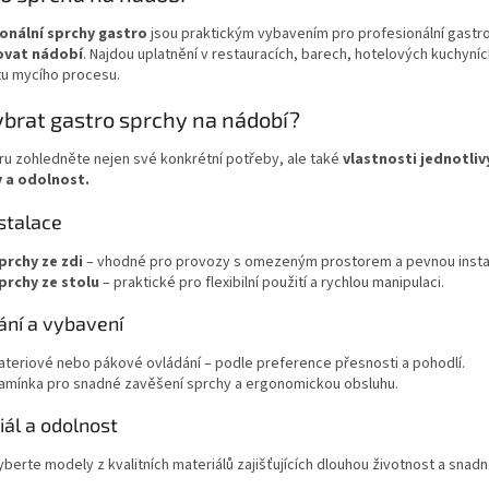
a
v
c
á
onální sprchy gastro
jsou praktickým vybavením pro profesionální gastr
í
n
ovat nádobí
. Najdou uplatnění v restauracích, barech, hotelových kuchyníc
p
í
tu mycího procesu.
r
v
ybrat gastro sprchy na nádobí?
k
y
ru zohledněte nejen své konkrétní potřeby, ale také
vlastnosti jednotliv
v
 a odolnost.
ý
p
stalace
i
s
prchy ze zdi
– vhodné pro provozy s omezeným prostorem a pevnou instal
u
prchy ze stolu
– praktické pro flexibilní použití a rychlou manipulaci.
ání a vybavení
ateriové nebo pákové ovládání – podle preference přesnosti a pohodlí.
amínka pro snadné zavěšení sprchy a ergonomickou obsluhu.
ál a odolnost
yberte modely z kvalitních materiálů zajišťujících dlouhou životnost a snad