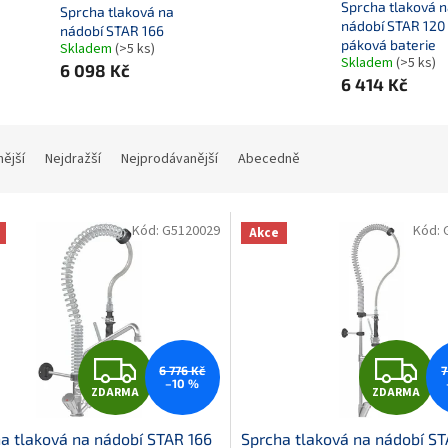
Sprcha tlaková 
Sprcha tlaková na
nádobí STAR 120 
nádobí STAR 166
páková baterie
Skladem
(>5 ks)
Skladem
(>5 ks)
6 098 Kč
6 414 Kč
nější
Nejdražší
Nejprodávanější
Abecedně
Kód:
G5120029
Kód:
Akce
Z
Z
6 776 Kč
7
–10 %
ZDARMA
ZDARMA
D
D
a tlaková na nádobí STAR 166
Sprcha tlaková na nádobí ST