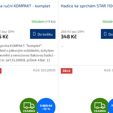
a ruční KOMPAKT - komplet
Hadice ke sprchám STAR 1
Skladem
(>5 ks)
Sklad
Kč bez DPH
288 Kč bez DPH
Do košíku
Do
5 Kč
348 Kč
sprcha KOMPAKT. "komplet" :
...
ení s pákovým ovládáním, úchytem
evnění a nerezovou tlakovou hadicí -
 m. (art.5120050). průtok 4 Bar: 11
n....
Kód:
G5120035
Kód:
Akce
Z
Z
3 860 Kč
7
–10 %
ZDARMA
ZDARMA