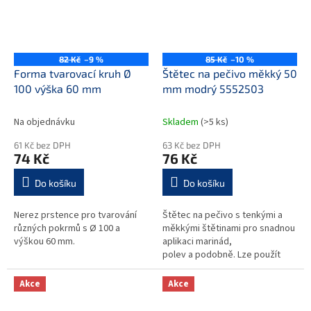
82 Kč
–9 %
85 Kč
–10 %
Forma tvarovací kruh Ø
Štětec na pečivo měkký 50
100 výška 60 mm
mm modrý 5552503
Na objednávku
Skladem
(>5 ks)
61 Kč bez DPH
63 Kč bez DPH
74 Kč
76 Kč
Do košíku
Do košíku
Nerez prstence pro tvarování
Štětec na pečivo s tenkými a
různých pokrmů s Ø 100 a
měkkými štětinami pro snadnou
výškou 60 mm.
aplikaci marinád,
polev a podobně. Lze použít
také pro čištění malých a složitě
dostupných ploch. Výrobek v...
Akce
Akce