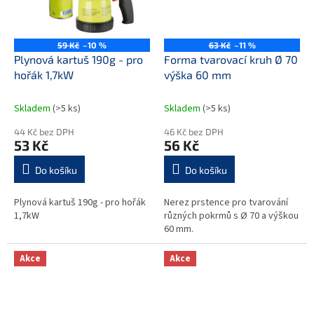
59 Kč
–10 %
63 Kč
–11 %
Plynová kartuš 190g - pro
Forma tvarovací kruh Ø 70
hořák 1,7kW
výška 60 mm
Skladem
(>5 ks)
Skladem
(>5 ks)
44 Kč bez DPH
46 Kč bez DPH
53 Kč
56 Kč
Do košíku
Do košíku
Plynová kartuš 190g - pro hořák
Nerez prstence pro tvarování
1,7kW
různých pokrmů s Ø 70 a výškou
60 mm.
Akce
Akce