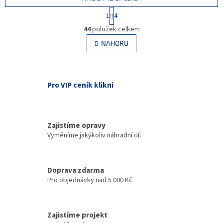
S
1
4
t
O
r
44
položek celkem
v
á
l
NAHORU
n
á
k
d
o
v
a
á
c
Pro VIP ceník klikni
n
í
í
p
r
v
Zajistíme opravy
k
Vyměníme jakýkoliv náhradní díl
y
v
ý
p
Doprava zdarma
i
Pro objednávky nad 5 000 Kč
s
u
Zajistíme projekt