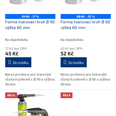
k
p
t
r
ů
o
51 Kč
–11 %
58 Kč
–10 %
d
Forma tvarovací kruh Ø 90
Forma tvarovací kruh Ø 60
u
výška 60 mm
výška 60 mm
k
t
Na objednávku
Na objednávku
ů
37 Kč bez DPH
43 Kč bez DPH
45 Kč
52 Kč
Do košíku
Do košíku
Nerez prstence pro tvarování
Nerez prstence pro tvarování
různých pokrmů s Ø 90 a výškou
různých pokrmů s Ø 60 a výškou
60 mm.
60 mm.
Akce
Akce