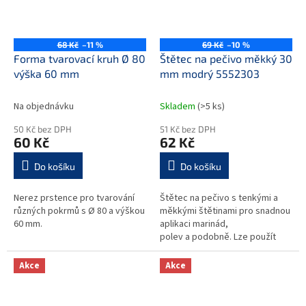
68 Kč
–11 %
69 Kč
–10 %
Forma tvarovací kruh Ø 80
Štětec na pečivo měkký 30
výška 60 mm
mm modrý 5552303
Na objednávku
Skladem
(>5 ks)
50 Kč bez DPH
51 Kč bez DPH
60 Kč
62 Kč
Do košíku
Do košíku
Nerez prstence pro tvarování
Štětec na pečivo s tenkými a
různých pokrmů s Ø 80 a výškou
měkkými štětinami pro snadnou
60 mm.
aplikaci marinád,
polev a podobně. Lze použít
také pro čištění malých a složitě
dostupných ploch. Výrobek v...
Akce
Akce