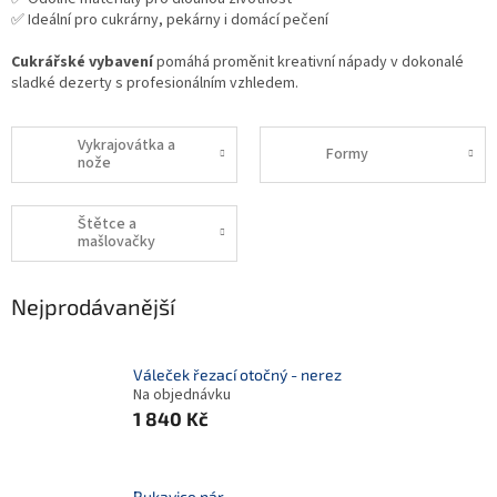
✅ Ideální pro cukrárny, pekárny i domácí pečení
Cukrářské vybavení
pomáhá proměnit kreativní nápady v dokonalé
sladké dezerty s profesionálním vzhledem.
Vykrajovátka a
Formy
nože
Štětce a
mašlovačky
Nejprodávanější
Váleček řezací otočný - nerez
Na objednávku
1 840 Kč
Rukavice pár