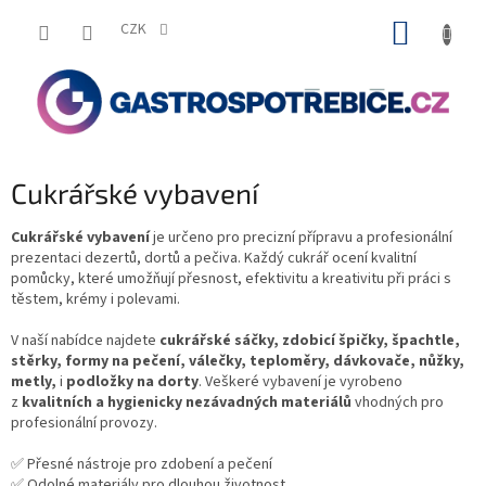
Přejít
NÁKUP
na
CZK
obsah
KOŠÍK
Cukrářské vybavení
Cukrářské vybavení
je určeno pro precizní přípravu a profesionální
prezentaci dezertů, dortů a pečiva. Každý cukrář ocení kvalitní
pomůcky, které umožňují přesnost, efektivitu a kreativitu při práci s
těstem, krémy i polevami.
V naší nabídce najdete
cukrářské sáčky, zdobicí špičky, špachtle,
stěrky, formy na pečení, válečky, teploměry, dávkovače, nůžky,
metly,
i
podložky na dorty
. Veškeré vybavení je vyrobeno
z
kvalitních a hygienicky nezávadných materiálů
vhodných pro
profesionální provozy.
✅ Přesné nástroje pro zdobení a pečení
✅ Odolné materiály pro dlouhou životnost