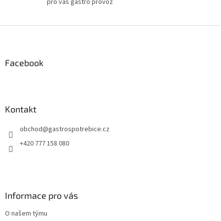
pro váš gastro provoz
Z
á
p
a
Facebook
t
í
Kontakt
obchod
@
gastrospotrebice.cz
+420 777 158 080
Informace pro vás
O našem týmu