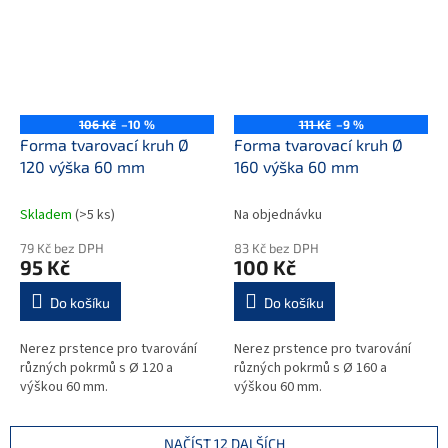
106 Kč
–10 %
111 Kč
–9 %
Forma tvarovací kruh Ø
Forma tvarovací kruh Ø
120 výška 60 mm
160 výška 60 mm
Skladem
(>5 ks)
Na objednávku
79 Kč bez DPH
83 Kč bez DPH
95 Kč
100 Kč
Do košíku
Do košíku
Nerez prstence pro tvarování
Nerez prstence pro tvarování
různých pokrmů s Ø 120 a
různých pokrmů s Ø 160 a
výškou 60 mm.
výškou 60 mm.
NAČÍST 12 DALŠÍCH