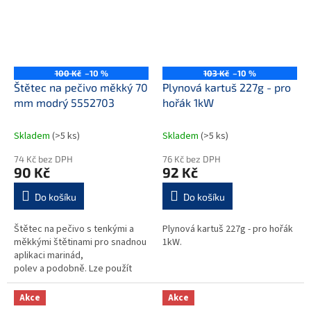
100 Kč
–10 %
103 Kč
–10 %
Štětec na pečivo měkký 70
Plynová kartuš 227g - pro
mm modrý 5552703
hořák 1kW
Skladem
(>5 ks)
Skladem
(>5 ks)
74 Kč bez DPH
76 Kč bez DPH
90 Kč
92 Kč
Do košíku
Do košíku
Štětec na pečivo s tenkými a
Plynová kartuš 227g - pro hořák
měkkými štětinami pro snadnou
1kW.
aplikaci marinád,
polev a podobně. Lze použít
také pro čištění malých a složitě
dostupných ploch. Výrobek v...
Akce
Akce