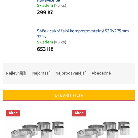
Skladem
(>5 ks)
299 Kč
Sáček cukrářský kompostovatelný 530x275mm
72ks
Skladem
(>5 ks)
653 Kč
Ř
a
Nejlevnější
Nejdražší
Nejprodávanější
Abecedně
z
e
n
OTEVŘÍT FILTR
í
p
V
r
Akce
Akce
ý
o
p
d
i
u
s