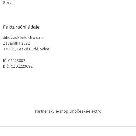
Servis
Fakturační údaje
Jihočeskéelektro s.r.o.
Zavadilka 2572
370 05, České Budějovice
IČ: 02223082
DIČ: CZ02223082
Partnerský e-shop Jihočeskéelektro