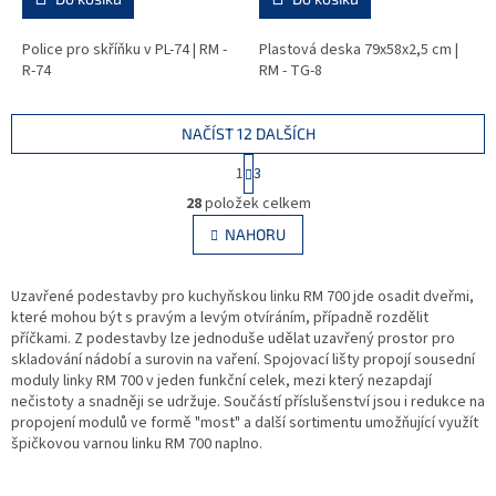
Police pro skříňku v PL-74 | RM -
Plastová deska 79x58x2,5 cm |
R-74
RM - TG-8
NAČÍST 12 DALŠÍCH
S
1
3
t
O
r
28
položek celkem
v
á
l
NAHORU
n
á
k
d
o
v
Uzavřené podestavby pro kuchyňskou linku RM 700 jde osadit dveřmi,
a
á
které mohou být s pravým a levým otvíráním, případně rozdělit
c
n
příčkami. Z podestavby lze jednoduše udělat uzavřený prostor pro
í
í
skladování nádobí a surovin na vaření. Spojovací lišty propojí sousední
p
moduly linky RM 700 v jeden funkční celek, mezi který nezapdají
r
nečistoty a snadněji se udržuje. Součástí příslušenství jsou i redukce na
v
propojení modulů ve formě "most" a další sortimentu umožňující využít
k
špičkovou varnou linku RM 700 naplno.
y
v
ý