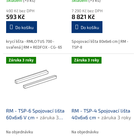
Skladem
(>5 ks)
Skladem
(>5 ks)
ů
490 Kč bez DPH
7 290 Kč bez DPH
593 Kč
8 821 Kč
Do košíku
Do košíku
krycí lišta - RMLOTUS 700 -
Spojovací lišta 80x6x6 cm | RM -
svařená | RM + REDFOX - CG- 65
TSP-8
Záruka 3 roky
Záruka 3 roky
RM - TSP-6 Spojovací lišta
RM - TSP-4 Spojovací lišta
60x6x6 V cm
+ záruka 3
40x6x6 cm
+ záruka 3 roky
roky
Na objednávku
Na objednávku