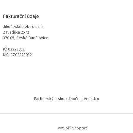
Fakturační údaje
Jihočeskéelektro s.r.o.
Zavadilka 2572
370 05, České Budějovice
IČ: 02223082
DIČ: CZ02223082
Partnerský e-shop Jihočeskéelektro
Vytvořil Shoptet