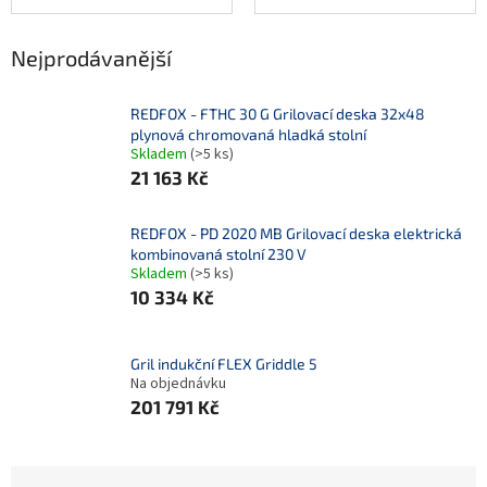
Nejprodávanější
REDFOX - FTHC 30 G Grilovací deska 32x48
plynová chromovaná hladká stolní
Skladem
(>5 ks)
21 163 Kč
REDFOX - PD 2020 MB Grilovací deska elektrická
kombinovaná stolní 230 V
Skladem
(>5 ks)
10 334 Kč
Gril indukční FLEX Griddle 5
Na objednávku
201 791 Kč
Ř