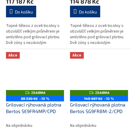
117 187 Kč
114 878 Kč
Do košíku
Do košíku
Topné těleso z oceli Incoloy s
Topné těleso z oceli Incoloy s
obzvlášť velkým průměrem je
obzvlášť velkým průměrem je
umístěno pod grilovací plotnu.
umístěno pod grilovací plotnu.
Dvě zóny s nezávislým
Dvě zóny s nezávislým
ovládáním a přesnou regulací
ovládáním a přesnou regulací
teploty...
teploty...
Akce
Akce
ZDARMA
ZDARMA
Z
Z
D
D
88 330 Kč
–10 %
140 687 Kč
–10 %
A
A
Grilovací rýhovaná plotna
Grilovací rýhovaná plotna
R
R
M
M
Bertos SE9FR4MP/CPD
Bertos SG9FR8M-2/CPD
A
A
Na objednávku
Na objednávku