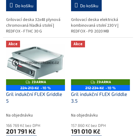
Do košíku
Do košíku
Grilovací deska 32x48 plynová
Grilovací deska elektrická
chromovaná hladká stolní |
kombinovaná stolní 230 V |
REDFOX - FTHC 30 G
REDFOX - PD 2020 MB
Akce
Akce
ZDARMA
ZDARMA
Z
Z
D
D
224 213 Kč
–10 %
212 234 Kč
–10 %
A
A
Gril indukční FLEX Griddle
Gril indukční FLEX Griddle
R
R
M
M
5
3.5
A
A
Na objednávku
Na objednávku
166 769 Kč bez DPH
157 860 Kč bez DPH
201 791 Kč
191 010 Kč