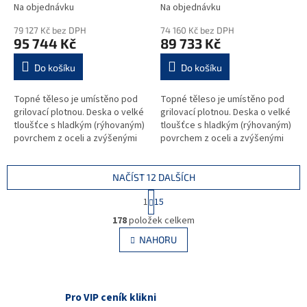
Na objednávku
Na objednávku
79 127 Kč bez DPH
74 160 Kč bez DPH
95 744 Kč
89 733 Kč
Do košíku
Do košíku
Topné těleso je umístěno pod
Topné těleso je umístěno pod
grilovací plotnou. Deska o velké
grilovací plotnou. Deska o velké
tloušťce s hladkým (rýhovaným)
tloušťce s hladkým (rýhovaným)
povrchem z oceli a zvýšenými
povrchem z oceli a zvýšenými
postranními lemy. Kompaktní
postranními lemy. Kompaktní
provedení s otevřeným...
provedení s otevřeným...
NAČÍST 12 DALŠÍCH
S
1
15
t
O
r
178
položek celkem
v
á
l
NAHORU
n
á
k
d
o
v
a
á
c
Pro VIP ceník klikni
n
í