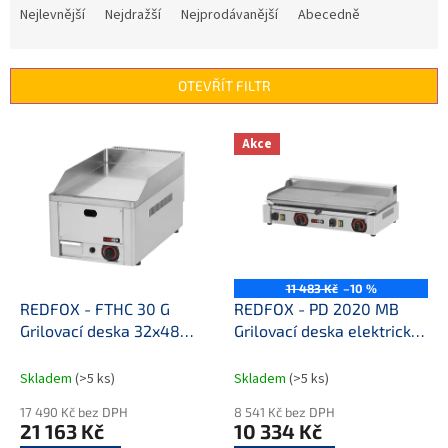
a
Nejlevnější
Nejdražší
Nejprodávanější
Abecedně
z
e
n
OTEVŘÍT FILTR
í
p
V
r
Akce
ý
o
p
d
i
u
s
k
p
t
r
ů
o
11 483 Kč
–10 %
d
REDFOX - FTHC 30 G
REDFOX - PD 2020 MB
u
Grilovací deska 32x48
Grilovací deska elektrická
k
plynová chromovaná
kombinovaná stolní 230 V
t
hladká stolní
Skladem
(>5 ks)
Skladem
(>5 ks)
ů
17 490 Kč bez DPH
8 541 Kč bez DPH
21 163 Kč
10 334 Kč