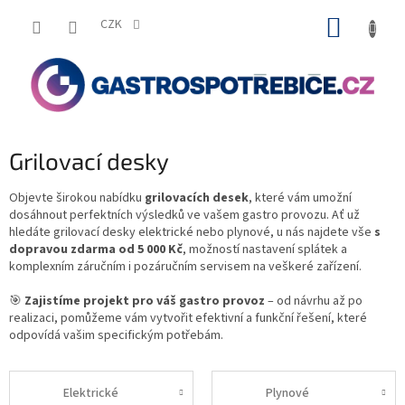
Přejít
NÁKUP
na
CZK
obsah
KOŠÍK
Grilovací desky
Objevte širokou nabídku
grilovacích desek
, které vám umožní
dosáhnout perfektních výsledků ve vašem gastro provozu.
Ať už
hledáte grilovací desky
elektrické nebo plynové
, u nás najdete vše
s
dopravou zdarma od 5 000 Kč
, možností nastavení splátek a
komplexním záručním i pozáručním servisem na veškeré zařízení.
🎯
Zajistíme projekt pro váš gastro provoz
– od návrhu až po
realizaci, pomůžeme vám vytvořit efektivní a funkční řešení, které
odpovídá vašim specifickým potřebám.
Elektrické
Plynové