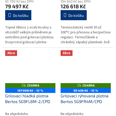
65 700 Kč bez DPH
104 643 Kč bez DPH
79 497 Kč
126 618 Kč
Do košíku
Do košíku
Topné těleso z oceli Incoloy s
Termostatický ventil 30 až
obzvlášť velkým průměrem je
300°C pro přesnou a bezpečnou
umístěno pod grilovací plotnou.
regulaci. Termočlánek a
Dvojvrstvá grilovací plotna
chráněný zápalný plamínek. Dvě
složená z ocelového plátu a
zóny s nezávislým ovládáním a
horní vrstvy z nerez oceli...
přesnou regulací teploty...
Akce
Akce
ZDARMA
ZDARMA
Z
Z
D
D
137 008 Kč
–10 %
93 436 Kč
–10 %
A
A
Grilovací hladká plotna
Grilovací rýhovaná plotna
R
R
M
M
Bertos SG9FL8M-2/CPD
Bertos SG9FR4M/CPD
A
A
Na objednávku
Na objednávku