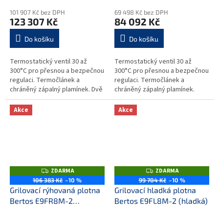
101 907 Kč bez DPH
69 498 Kč bez DPH
123 307 Kč
84 092 Kč
Do košíku
Do košíku
Termostatický ventil 30 až
Termostatický ventil 30 až
300°C pro přesnou a bezpečnou
300°C pro přesnou a bezpečnou
regulaci. Termočlánek a
regulaci. Termočlánek a
chráněný zápalný plamínek. Dvě
chráněný zápalný plamínek.
zóny s nezávislým ovládáním a
Dvojvrstvá grilovací plotna
přesnou regulací teploty...
složená z ocelového plátu a
Akce
Akce
horní vrstvy...
ZDARMA
ZDARMA
Z
Z
D
D
106 383 Kč
–10 %
99 704 Kč
–10 %
A
A
Grilovací rýhovaná plotna
Grilovací hladká plotna
R
R
M
M
Bertos E9FR8M-2
Bertos E9FL8M-2 (hladká)
A
A
(rýhovaná)