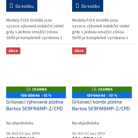
Do košíku
Do košíku
Modely FLEX Griddle jsou
Modely FLEX Griddle jsou
vysoce výkonné indukční stolní
vysoce výkonné indukční stolní
grily s jednou smažící zónou.
grily s jednou smažící zónou.
Skříň je kompletně vyrobena z
Skříň je kompletně vyrobena z
nerezové oceli. Indukční grily
nerezové oceli. Indukční grily
jsou vybaveny technologií...
jsou vybaveny technologií...
Akce
Akce
ZDARMA
ZDARMA
Z
Z
D
D
130 208 Kč
–10 %
127 643 Kč
–10 %
A
A
Grilovací rýhovaná plotna
Grilovací kombi plotna
R
R
M
M
Bertos SE9FR8MP-2/CPD
Bertos SE9FM8MP-2/CPD
A
A
Na objednávku
Na objednávku
96 849 Kč bez DPH
94 941 Kč bez DPH