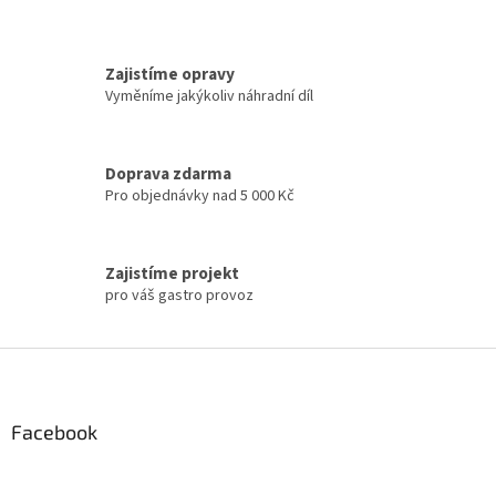
í
p
r
v
Zajistíme opravy
k
Vyměníme jakýkoliv náhradní díl
y
v
ý
p
Doprava zdarma
i
Pro objednávky nad 5 000 Kč
s
u
Zajistíme projekt
pro váš gastro provoz
Z
á
p
a
Facebook
t
í