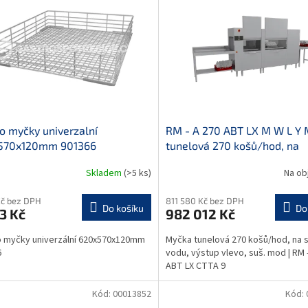
o myčky univerzalní
RM - A 270 ABT LX M W L Y
570x120mm 901366
tunelová 270 košů/hod, na
studenou vodu, výstup vlevo,
Skladem
(>5 ks)
Na ob
mod
Kč bez DPH
811 580 Kč bez DPH
Do košíku
Do
3 Kč
982 012 Kč
503
 myčky univerzální 620x570x120mm
Myčka tunelová 270 košů/hod, na 
6
vodu, výstup vlevo, suš. mod | RM 
ABT LX CTTA 9
Kód:
00013852
Kód: