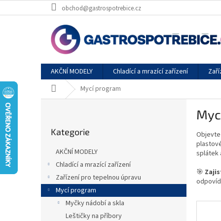
Přejít
obchod@gastrospotrebice.cz
na
obsah
AKČNÍ MODELY
Chladící a mrazící zařízení
Zaří
Domů
Mycí program
P
Myc
o
Přeskočit
s
Kategorie
kategorie
Objevte
t
plastové
r
AKČNÍ MODELY
splátek 
a
Chladící a mrazící zařízení
n
🎯
Zaji
Zařízení pro tepelnou úpravu
n
odpovíd
í
Mycí program
p
Myčky nádobí a skla
a
Leštičky na příbory