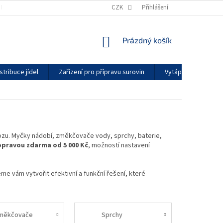
KONTAKTY
GDPR
ZÁRUČNÍ PODMÍNKY
CZK
Přihlášení
DODACÍ LHŮTY
NÁKUPNÍ
Prázdný košík
KOŠÍK
stribuce jídel
Zařízení pro přípravu surovin
Vytápění a klimatiz
ozu.
M
yčky nádobí, změkčovače vody, sprchy, baterie,
opravou zdarma od 5 000 Kč
, možností nastavení
me vám vytvořit efektivní a funkční řešení, které
měkčovače
Sprchy