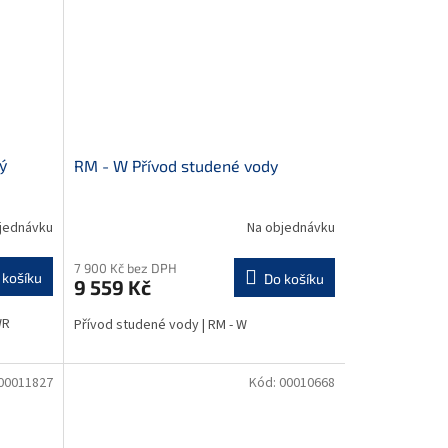
ý
RM - W Přívod studené vody
jednávku
Na objednávku
7 900 Kč bez DPH
 košíku
Do košíku
9 559 Kč
WR
Přívod studené vody | RM - W
00011827
Kód:
00010668