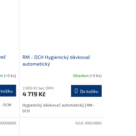
vač
RM - DCH Hygienický dávkovač
automatický
em
(>5 ks)
Skladem
(>5 ks)
3 900 Kč bez DPH
 košíku
Do košíku
4 719 Kč
 - DCM
Hygienický dávkovač automatický | RM -
DCH
00006669
Kód:
00010663