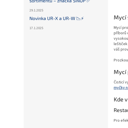
sortimentu – značka SINOP ✅
29.1.2025
Mycí
Novinka UR-X a UR-W 📉⚡️
Mycí pro
17.1.2025
příborů
vysokou 
leštiček
váš prov
Prozkou
Mycí
Čisticí 
myčky n
Kde v
Resta
Pro efek