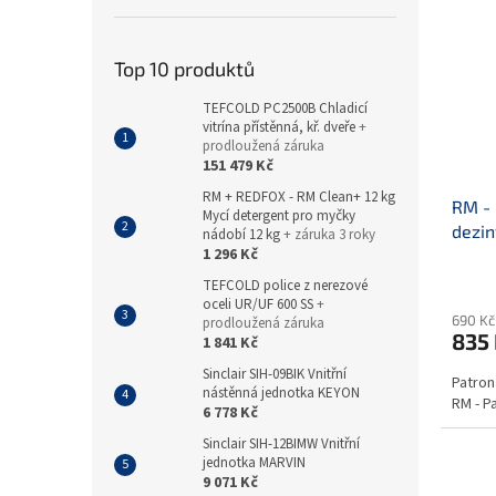
Top 10 produktů
TEFCOLD PC2500B Chladicí
vitrína přístěnná, kř. dveře
+
prodloužená záruka
151 479 Kč
RM + REDFOX - RM Clean+ 12 kg
RM - 
Mycí detergent pro myčky
dezin
nádobí 12 kg
+ záruka 3 roky
1 296 Kč
dezin
TEFCOLD police z nerezové
oceli UR/UF 600 SS
+
690 Kč
prodloužená záruka
835
1 841 Kč
Sinclair SIH-09BIK Vnitřní
Patron
nástěnná jednotka KEYON
RM - P
6 778 Kč
Sinclair SIH-12BIMW Vnitřní
jednotka MARVIN
9 071 Kč