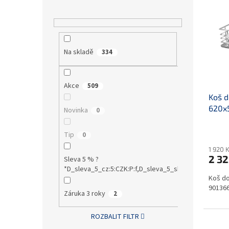
p
p
i
r
s
o
p
d
Na skladě
334
r
u
o
k
d
t
Akce
509
u
ů
Koš d
k
620x
t
Novinka
0
ů
Tip
0
1 920 
2 32
Sleva 5 % ?
*D_sleva_5_cz:5:CZK:P:f,D_sleva_5_sk:5:EUR:P:f!S1:0
Koš do
90136
Záruka 3 roky
2
ROZBALIT FILTR