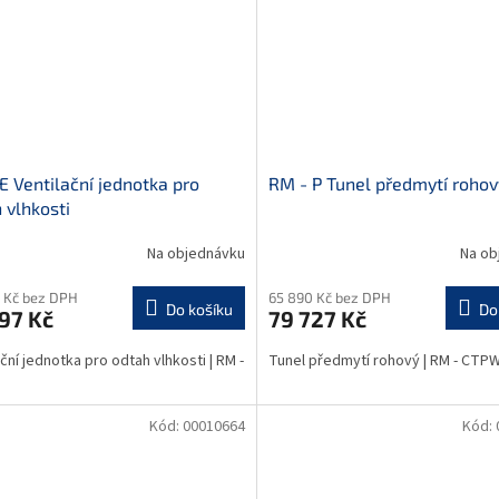
E Ventilační jednotka pro
RM - P Tunel předmytí rohov
 vlhkosti
Na objednávku
Na ob
 Kč bez DPH
65 890 Kč bez DPH
Do košíku
Do
97 Kč
79 727 Kč
ační jednotka pro odtah vlhkosti | RM -
Tunel předmytí rohový | RM - CTP
Kód:
00010664
Kód: