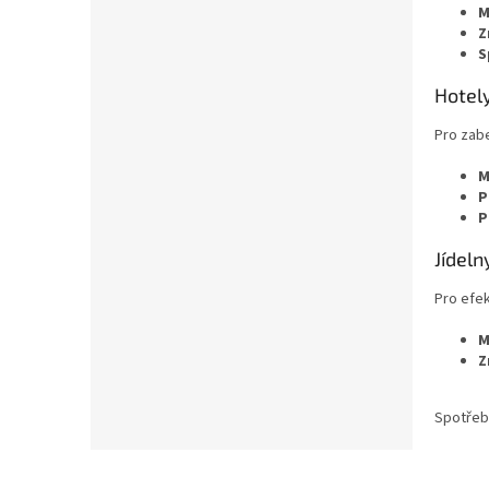
M
Z
S
Hotel
Pro zabe
M
P
P
Jídeln
Pro efek
M
Z
Spotřebi