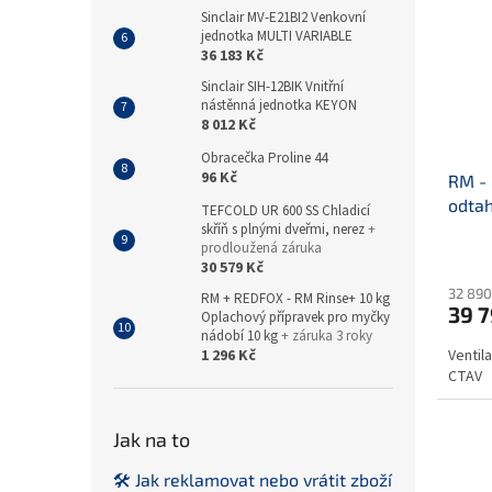
Sinclair MV-E21BI2 Venkovní
jednotka MULTI VARIABLE
36 183 Kč
Sinclair SIH-12BIK Vnitřní
nástěnná jednotka KEYON
8 012 Kč
Obracečka Proline 44
96 Kč
RM - 
odtah
TEFCOLD UR 600 SS Chladicí
skříň s plnými dveřmi, nerez
+
prodloužená záruka
30 579 Kč
32 890
RM + REDFOX - RM Rinse+ 10 kg
39 7
Oplachový přípravek pro myčky
nádobí 10 kg
+ záruka 3 roky
1 296 Kč
Ventil
CTAV
Jak na to
🛠️ Jak reklamovat nebo vrátit zboží