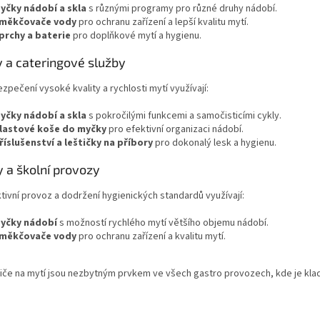
yčky nádobí a skla
s různými programy pro různé druhy nádobí.
měkčovače vody
pro ochranu zařízení a lepší kvalitu mytí.
prchy a baterie
pro doplňkové mytí a hygienu.
y a cateringové služby
zpečení vysoké kvality a rychlosti mytí využívají:
yčky nádobí a skla
s pokročilými funkcemi a samočisticími cykly.
lastové koše do myčky
pro efektivní organizaci nádobí.
říslušenství a leštičky na příbory
pro dokonalý lesk a hygienu.
y a školní provozy
tivní provoz a dodržení hygienických standardů využívají:
yčky nádobí
s možností rychlého mytí většího objemu nádobí.
měkčovače vody
pro ochranu zařízení a kvalitu mytí.
če na mytí jsou nezbytným prvkem ve všech gastro provozech, kde je kladen