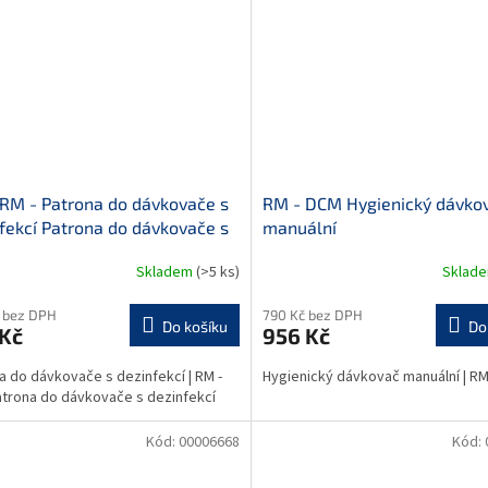
RM - Patrona do dávkovače s
RM - DCM Hygienický dávko
fekcí Patrona do dávkovače s
manuální
fekcí
Skladem
(>5 ks)
Sklad
 bez DPH
790 Kč bez DPH
Do košíku
Do
 Kč
956 Kč
a do dávkovače s dezinfekcí | RM -
Hygienický dávkovač manuální | RM
atrona do dávkovače s dezinfekcí
Kód:
00006668
Kód: