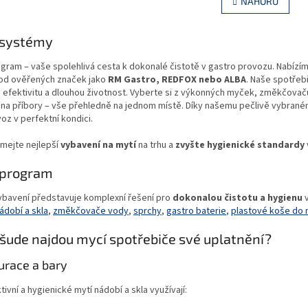
NAHORU
á
l
n
á
k
d
 systémy
o
a
v
c
á
gram – vaše spolehlivá cesta k dokonalé čistotě v gastro provozu. Nabízím
í
n
 od ověřených značek jako
RM Gastro, REDFOX nebo ALBA
. Naše spotřebi
p
í
efektivitu a dlouhou životnost. Vyberte si z výkonných myček, změkčovač
r
 na příbory – vše přehledně na jednom místě. Díky našemu pečlivě vybraném
v
oz v perfektní kondici.
k
y
mejte nejlepší
vybavení na mytí
na trhu a
zvyšte hygienické standardy
v
ý
 program
p
i
vybavení představuje komplexní řešení pro
dokonalou čistotu a hygienu
v
s
ádobí a skla
,
změkčovače vody
,
sprchy
,
gastro baterie
,
plastové koše do
u
šude najdou mycí spotřebiče své uplatnění?
urace a bary
tivní a hygienické mytí nádobí a skla využívají: