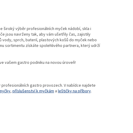
e široký výběr profesionálních myček nádobí, skla i
če jsou navrženy tak, aby vám ušetřily čas, zajistily
ů vody, sprch, baterií, plastových košů do myček nebo
u sortimentu získáte spolehlivého partnera, který udrží
ve vašem gastro podniku na novou úroveň!
 profesionálních gastro provozech. V nabídce najdete
 myčky
,
příslušenství k myčkám
a
leštičky na příbory
.