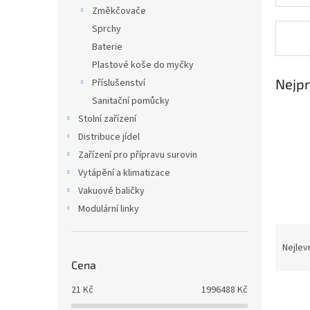
n
Změkčovače
e
Sprchy
l
Baterie
Plastové koše do myčky
Nejpr
Příslušenství
Sanitační pomůcky
Stolní zařízení
Distribuce jídel
Zařízení pro přípravu surovin
Vytápění a klimatizace
Vakuové baličky
Modulární linky
Ř
a
Nejlev
z
Cena
e
21
Kč
1996488
Kč
V
n
ý
í