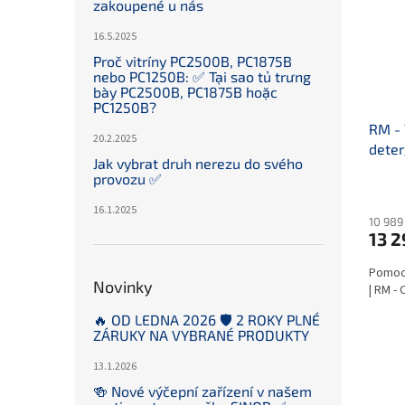
zakoupené u nás
16.5.2025
Proč vitríny PC2500B, PC1875B
nebo PC1250B: ✅ Tại sao tủ trưng
bày PC2500B, PC1875B hoặc
PC1250B?
RM - 
20.2.2025
deter
Jak vybrat druh nerezu do svého
provozu ✅
16.1.2025
10 989
13 2
Pomocn
Novinky
| RM -
🔥 OD LEDNA 2026 🛡️ 2 ROKY PLNÉ
ZÁRUKY NA VYBRANÉ PRODUKTY
13.1.2026
🍻 Nové výčepní zařízení v našem