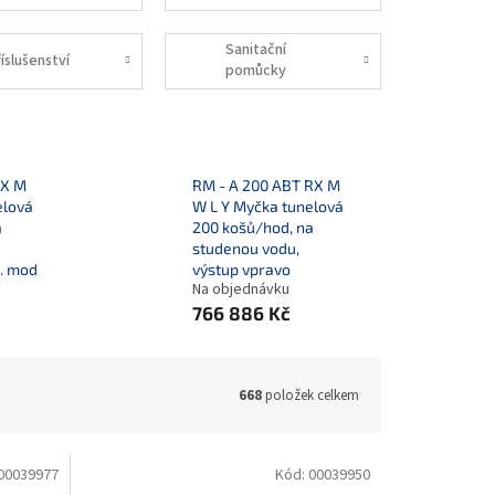
Sanitační
íslušenství
pomůcky
LX M
RM - A 200 ABT RX M
elová
W L Y Myčka tunelová
a
200 košů/hod, na
studenou vodu,
š. mod
výstup vpravo
Na objednávku
766 886 Kč
668
položek celkem
00039977
Kód:
00039950