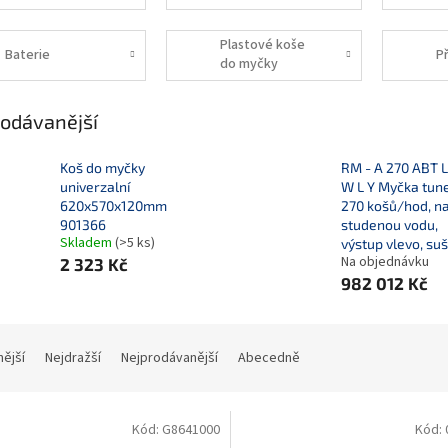
Plastové koše
Baterie
Př
do myčky
odávanější
Koš do myčky
RM - A 270 ABT 
univerzalní
W L Y Myčka tun
620x570x120mm
270 košů/hod, n
901366
studenou vodu,
Skladem
(>5 ks)
výstup vlevo, su
Na objednávku
2 323 Kč
982 012 Kč
nější
Nejdražší
Nejprodávanější
Abecedně
Kód:
G8641000
Kód: