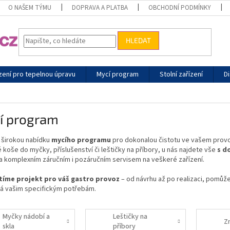
O NAŠEM TÝMU
DOPRAVA A PLATBA
OBCHODNÍ PODMÍNKY
HLEDAT
zení pro tepelnou úpravu
Mycí program
Stolní zařízení
Di
í program
 širokou nabídku
mycího programu
pro dokonalou čistotu ve vašem prov
 koše do myčky, příslušenství či leštičky na příbory
, u nás najdete vše
s d
a komplexním záručním i pozáručním servisem na veškeré zařízení.
stíme projekt pro váš gastro provoz
– od návrhu až po realizaci, pomůže
á vašim specifickým potřebám.
Myčky nádobí a
Leštičky na
Z
skla
příbory