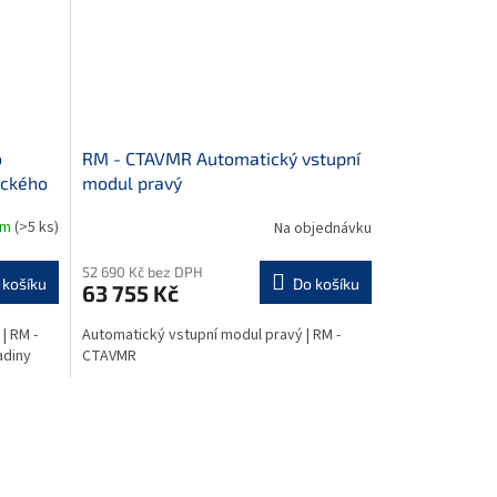
o
RM - CTAVMR Automatický vstupní
ického
modul pravý
em
(>5 ks)
Na objednávku
52 690 Kč bez DPH
 košíku
Do košíku
63 755 Kč
| RM -
Automatický vstupní modul pravý | RM -
adiny
CTAVMR