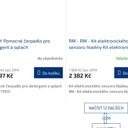
Y Pomocné čerpadlo pro
RM - RM - Kit elektronickéh
gent a oplach
senzoru hladiny Kit elektron
senzoru hladiny
Na objednávku
Sklad
 Kč bez DPH
1 969 Kč bez DPH
Do košíku
Do
97 Kč
2 382 Kč
é čerpadlo pro detergent a oplach
Kit elektronického senzoru hladiny 
 CTPDO
RM - Kit elektronického senzoru hl
NAČÍST 12 DALŠÍCH
S
1
56
O
t
r
v