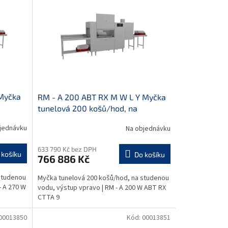
 Myčka
RM - A 200 ABT RX M W L Y Myčka
tunelová 200 košů/hod, na
 suš.
studenou vodu, výstup vpravo
jednávku
Na objednávku
633 790 Kč bez DPH
 košíku
Do košíku
766 886 Kč
studenou
Myčka tunelová 200 košů/hod, na studenou
- A 270 W
vodu, výstup vpravo | RM - A 200 W ABT RX
CTTA 9
00013850
Kód:
00013851