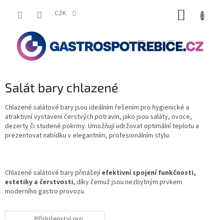
Přejít
NÁKUP
na
CZK
obsah
KOŠÍK
Salát bary chlazené
Chlazené salátové bary jsou ideálním řešením pro hygienické a
atraktivní vystavení čerstvých potravin, jako jsou saláty, ovoce,
dezerty či studené pokrmy. Umožňují udržovat optimální teplotu a
prezentovat nabídku v elegantním, profesionálním stylu.
Chlazené salátové bary přinášejí
efektivní spojení funkčnosti,
estetiky a čerstvosti
, díky čemuž jsou nezbytným prvkem
moderního gastro provozu.
Příslušenství pro