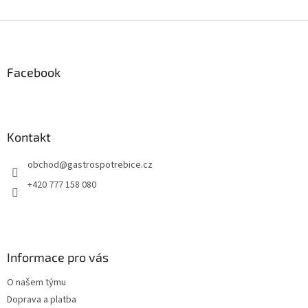
Z
á
p
a
Facebook
t
í
Kontakt
obchod
@
gastrospotrebice.cz
+420 777 158 080
Informace pro vás
O našem týmu
Doprava a platba