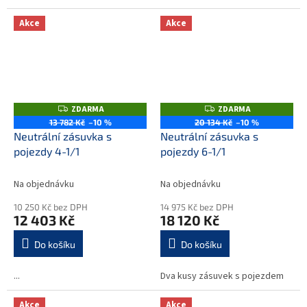
Akce
Akce
ZDARMA
ZDARMA
Z
Z
D
D
13 782 Kč
–10 %
20 134 Kč
–10 %
A
A
Neutrální zásuvka s
Neutrální zásuvka s
R
R
M
M
pojezdy 4-1/1
pojezdy 6-1/1
A
A
Na objednávku
Na objednávku
10 250 Kč bez DPH
14 975 Kč bez DPH
12 403 Kč
18 120 Kč
Do košíku
Do košíku
...
Dva kusy zásuvek s pojezdem
Akce
Akce