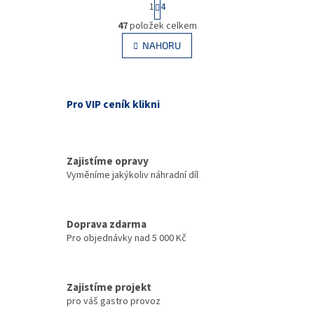
1
4
t
O
r
47
položek celkem
v
á
l
NAHORU
n
á
k
d
o
v
a
á
c
Pro VIP ceník klikni
n
í
í
p
r
v
Zajistíme opravy
k
Vyměníme jakýkoliv náhradní díl
y
v
ý
p
Doprava zdarma
i
Pro objednávky nad 5 000 Kč
s
u
Zajistíme projekt
pro váš gastro provoz