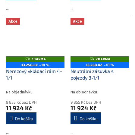
...
...
Akce
Akce
ZDARMA
ZDARMA
Z
Z
D
D
13 250 Kč
–10 %
13 250 Kč
–10 %
A
A
Nerezový vkládací rám 4-
Neutrální zásuvka s
R
R
M
M
1/1
pojezdy 3-1/1
A
A
Na objednávku
Na objednávku
9 855 Kč bez DPH
9 855 Kč bez DPH
11 924 Kč
11 924 Kč
Do košíku
Do košíku
...
...