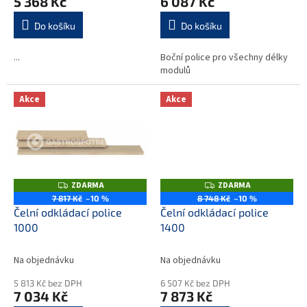
5 368 Kč
6 087 Kč
Do košíku
Do košíku
...
Boční police pro všechny délky
modulů
Akce
Akce
ZDARMA
ZDARMA
Z
Z
D
D
7 817 Kč
–10 %
8 748 Kč
–10 %
A
A
Čelní odkládací police
Čelní odkládací police
R
R
M
M
1000
1400
A
A
Na objednávku
Na objednávku
5 813 Kč bez DPH
6 507 Kč bez DPH
7 034 Kč
7 873 Kč