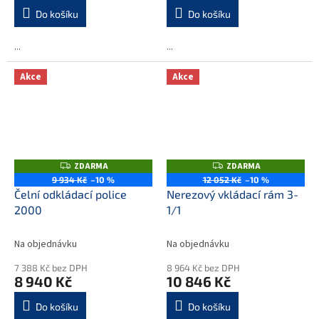
Do košíku
Do košíku
...
...
Akce
Akce
ZDARMA
ZDARMA
Z
Z
D
D
9 934 Kč
–10 %
12 052 Kč
–10 %
A
A
Čelní odkládací police
Nerezový vkládací rám 3-
R
R
M
M
2000
1/1
A
A
Na objednávku
Na objednávku
7 388 Kč bez DPH
8 964 Kč bez DPH
8 940 Kč
10 846 Kč
Do košíku
Do košíku