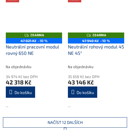
ZDARMA
ZDARMA
Z
Z
D
D
47 021 Kč
–10 %
47 940 Kč
–10 %
A
A
Neutrální pracovní modul
Neutrální rohový modul 45
R
R
M
M
rovný 650 NE
NE 45°
A
A
Na objednávku
Na objednávku
34 974 Kč bez DPH
35 658 Kč bez DPH
42 318 Kč
43 146 Kč
Do košíku
Do košíku
...
...
NAČÍST 12 DALŠÍCH
S