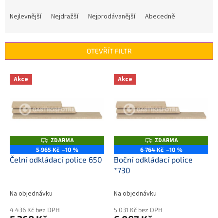
Ř
a
Nejlevnější
Nejdražší
Nejprodávanější
Abecedně
z
e
n
OTEVŘÍT FILTR
í
p
V
r
Akce
Akce
ý
o
p
d
i
u
s
k
p
t
r
ZDARMA
ZDARMA
Z
Z
ů
o
D
D
5 965 Kč
–10 %
6 764 Kč
–10 %
A
A
d
Čelní odkládací police 650
Boční odkládací police
R
R
M
M
u
*730
A
A
k
t
Na objednávku
Na objednávku
ů
4 436 Kč bez DPH
5 031 Kč bez DPH