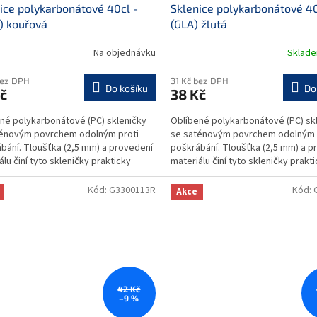
ice polykarbonátové 40cl -
Sklenice polykarbonátové 40
) kouřová
(GLA) žlutá
Na objednávku
Sklad
bez DPH
31 Kč bez DPH
Do košíku
Do
č
38 Kč
né polykarbonátové (PC) skleničky
Oblíbené polykarbonátové (PC) sk
ténovým povrchem odolným proti
se saténovým povrchem odolným 
bání. Tloušťka (2,5 mm) a provedení
poškrábání. Tloušťka (2,5 mm) a p
álu činí tyto skleničky prakticky
materiálu činí tyto skleničky prakt
telnými....
nezničitelnými....
Kód:
G3300113R
Kód:
Akce
42 Kč
–9 %