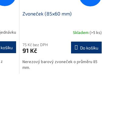
Zvoneček (85x60 mm)
jednávku
Skladem
(>5 ks)
75 Kč bez DPH
 košíku
Do košíku
91 Kč
 z
Nerezový barový zvoneček o průměru 85
mm.