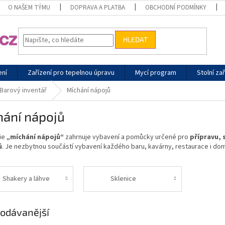
O NAŠEM TÝMU
DOPRAVA A PLATBA
OBCHODNÍ PODMÍNKY
HLEDAT
ení
Zařízení pro tepelnou úpravu
Mycí program
Stolní zař
Barový inventář
Míchání nápojů
hání nápojů
ie
„míchání nápojů“
zahrnuje vybavení a pomůcky určené pro
přípravu, 
ů
. Je nezbytnou součástí vybavení každého baru, kavárny, restaurace i do
Shakery a láhve
Sklenice
odávanější