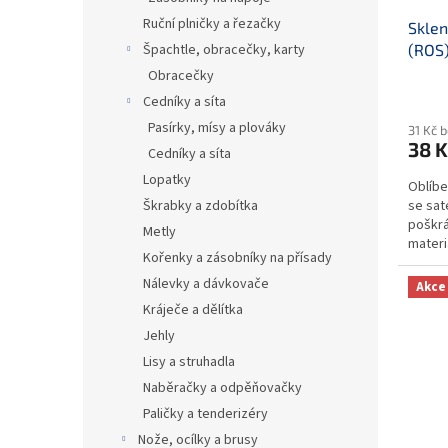
Ruční plničky a řezačky
Sklen
Špachtle, obracečky, karty
(ROS)
Obracečky
Cedníky a síta
Pasírky, mísy a plováky
31 Kč 
38 K
Cedníky a síta
Lopatky
Oblíbe
Škrabky a zdobítka
se sa
poškrá
Metly
materi
Kořenky a zásobníky na přísady
nezniči
Nálevky a dávkovače
Akce
Kráječe a dělítka
Jehly
Lisy a struhadla
Naběračky a odpěňovačky
Paličky a tenderizéry
Nože, ocílky a brusy