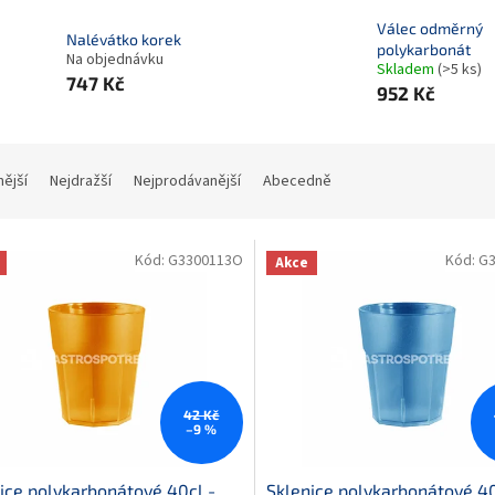
Válec odměrný
Nalévátko korek
polykarbonát
Na objednávku
Skladem
(>5 ks)
747 Kč
952 Kč
nější
Nejdražší
Nejprodávanější
Abecedně
Kód:
G3300113O
Kód:
G
Akce
42 Kč
–9 %
ice polykarbonátové 40cl -
Sklenice polykarbonátové 40