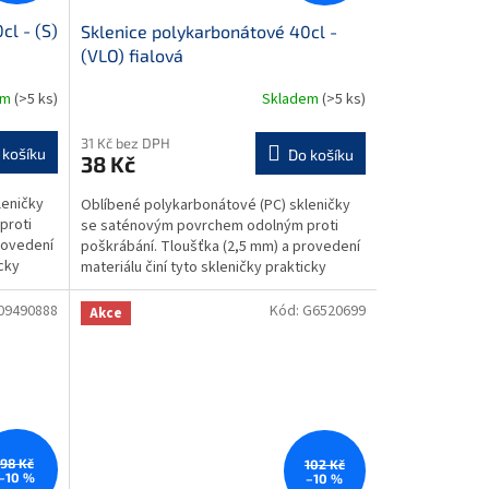
cl - (S)
Sklenice polykarbonátové 40cl -
(VLO) fialová
em
(>5 ks)
Skladem
(>5 ks)
31 Kč bez DPH
 košíku
Do košíku
38 Kč
leničky
Oblíbené polykarbonátové (PC) skleničky
proti
se saténovým povrchem odolným proti
rovedení
poškrábání. Tloušťka (2,5 mm) a provedení
icky
materiálu činí tyto skleničky prakticky
nezničitelnými....
09490888
Kód:
G6520699
Akce
98 Kč
102 Kč
–10 %
–10 %