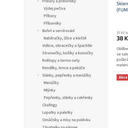
Příbory a příborníky
Sklen
Výdej pečiva
(FUM
Příbory
Příborníky
Bufet a servírování
31 Kč 
38 K
Naběračky, lžíce a kleště
Vidlice, obracečky a špachtle
Oblíbe
Stromečky, košíky a konvičky
se sa
poškrá
Rolltopy a termo-sety
materi
Rendlíky, hrnce a pekáče
nezniči
Slánky, pepřenky a menážky
Akce
Menážky
Mlýnky
Pepřenky, slánky a cukřenky
Chafingy
Lopatky a paletky
Omáčníky a mísy na polévku
Zásobníky na nápoje