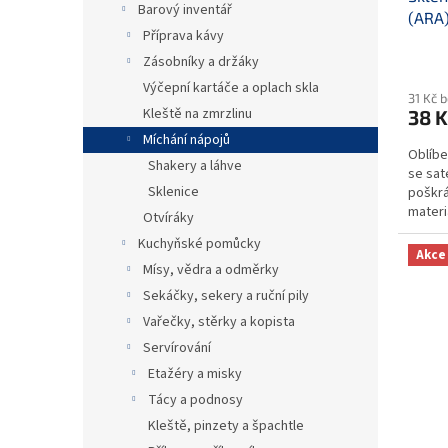
Barový inventář
(ARA
t
Příprava kávy
ů
Zásobníky a držáky
Výčepní kartáče a oplach skla
31 Kč 
Kleště na zmrzlinu
38 K
Míchání nápojů
Oblíbe
Shakery a láhve
se sa
Sklenice
poškrá
materi
Otvíráky
nezniči
Kuchyňské pomůcky
Akce
Mísy, vědra a odměrky
Sekáčky, sekery a ruční pily
Vařečky, stěrky a kopista
Servírování
Etažéry a misky
Tácy a podnosy
Kleště, pinzety a špachtle