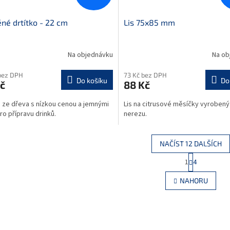
né drtítko - 22 cm
Lis 75x85 mm
Na objednávku
Na ob
bez DPH
73 Kč bez DPH
Do košíku
Do
č
88 Kč
o ze dřeva s nízkou cenou a jemnými
Lis na citrusové měsíčky vyrobený
ro přípravu drinků.
nerezu.
NAČÍST 12 DALŠÍCH
S
1
4
O
t
r
v
NAHORU
á
l
n
á
k
d
o
a
v
c
á