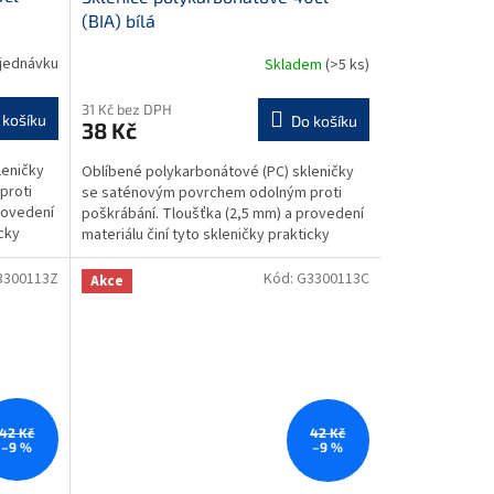
(BIA) bílá
jednávku
Skladem
(>5 ks)
31 Kč bez DPH
 košíku
Do košíku
38 Kč
leničky
Oblíbené polykarbonátové (PC) skleničky
proti
se saténovým povrchem odolným proti
rovedení
poškrábání. Tloušťka (2,5 mm) a provedení
icky
materiálu činí tyto skleničky prakticky
nezničitelnými....
3300113Z
Kód:
G3300113C
Akce
42 Kč
42 Kč
–9 %
–9 %