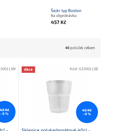
Šejkr typ Boston
Na objednávku
457 Kč
40
položek celkem
3300113M
Kód:
G3300113B
Akce
42 Kč
42 Kč
–9 %
–9 %
cl -
Sklenice polykarbonátové 40cl -