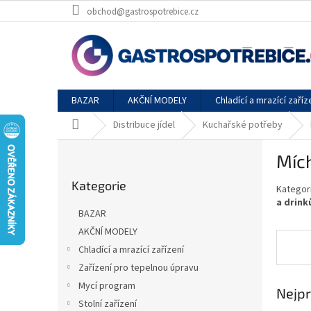
Přejít
obchod@gastrospotrebice.cz
na
obsah
BAZAR
AKČNÍ MODELY
Chladící a mrazící zaříz
Domů
Distribuce jídel
Kuchařské potřeby
P
Míc
o
Přeskočit
s
Kategorie
kategorie
Kategor
t
a drink
r
BAZAR
a
AKČNÍ MODELY
n
Chladící a mrazící zařízení
n
í
Zařízení pro tepelnou úpravu
p
Mycí program
Nejpr
a
Stolní zařízení