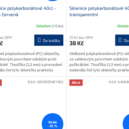
ice polykarbonátové 40cl -
Sklenice polykarbonátové 40
 červená
transparentní
Skladem
(>5 ks)
Sklad
bez DPH
31 Kč bez DPH
Do košíku
Do
č
38 Kč
né polykarbonátové (PC) skleničky
Oblíbené polykarbonátové (PC) sk
ténovým povrchem odolným proti
se saténovým povrchem odolným 
bání. Tloušťka (2,5 mm) a provedení
poškrábání. Tloušťka (2,5 mm) a p
álu činí tyto skleničky prakticky
materiálu činí tyto skleničky prakt
telnými....
nezničitelnými....
Kód:
G859505487402
Kód:
G4004
Akce
73 Kč
–10 %