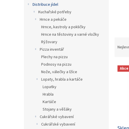
n
Distribuce jídel
e
Kuchařské potřeby
l
Hrnce a pekáče
Hrnce, kastroly a pokličky
Hrnce na těstoviny a varné vložky
Ř
Rýžovary
a
Nejlev
Pizza inventář
z
Plechy na pizzu
e
Podnosy na pizzu
V
n
Akce
ý
í
Nože, válečky a lžíce
p
p
Lopaty, hrabla a kartáče
i
r
Lopatky
s
o
Hrabla
p
d
Kartáče
r
u
o
Stojany a věšáky
k
d
t
Cukrářské vybavení
u
ů
Cukrářské vybavení
Sklen
k