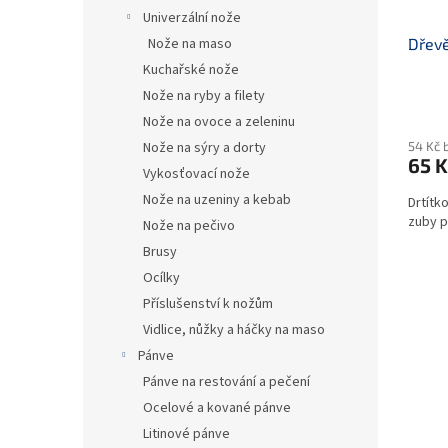
Univerzální nože
Nože na maso
Dřevě
Kuchařské nože
Nože na ryby a filety
Nože na ovoce a zeleninu
Nože na sýry a dorty
54 Kč 
65 K
Vykosťovací nože
Nože na uzeniny a kebab
Drtítk
zuby p
Nože na pečivo
Brusy
Ocílky
Příslušenství k nožům
Vidlice, nůžky a háčky na maso
Pánve
Pánve na restování a pečení
Ocelové a kované pánve
Litinové pánve