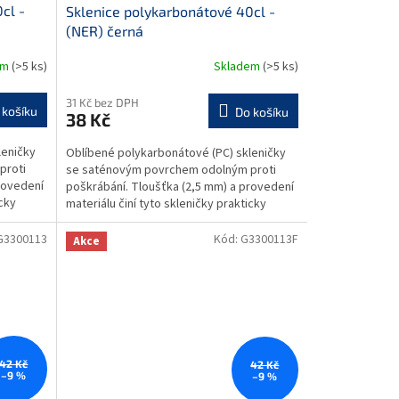
cl -
Sklenice polykarbonátové 40cl -
(NER) černá
em
(>5 ks)
Skladem
(>5 ks)
31 Kč bez DPH
 košíku
Do košíku
38 Kč
leničky
Oblíbené polykarbonátové (PC) skleničky
proti
se saténovým povrchem odolným proti
rovedení
poškrábání. Tloušťka (2,5 mm) a provedení
icky
materiálu činí tyto skleničky prakticky
nezničitelnými....
G3300113
Kód:
G3300113F
Akce
42 Kč
42 Kč
–9 %
–9 %