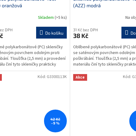
) oranžová
(AZZ) modrá
Skladem
(>5 ks)
Na ob
bez DPH
31 Kč bez DPH
Do košíku
Do
č
38 Kč
né polykarbonátové (PC) skleničky
Oblíbené polykarbonátové (PC) sk
ténovým povrchem odolným proti
se saténovým povrchem odolným 
bání. Tloušťka (2,5 mm) a provedení
poškrábání. Tloušťka (2,5 mm) a p
álu činí tyto skleničky prakticky
materiálu činí tyto skleničky prakt
telnými....
nezničitelnými....
Kód:
G3300113K
Kód:
G
Akce
42 Kč
–9 %