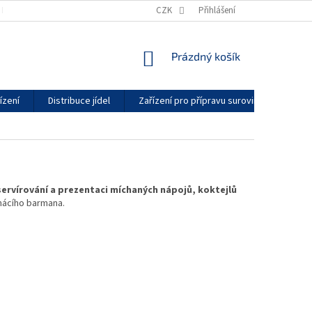
KONTAKTY
GDPR
ZÁRUČNÍ PODMÍNKY
CZK
Přihlášení
DODACÍ LHŮTY
NÁKUPNÍ
Prázdný košík
KOŠÍK
ízení
Distribuce jídel
Zařízení pro přípravu surovin
Vytáp
servírování a prezentaci míchaných nápojů, koktejlů
mácího barmana.