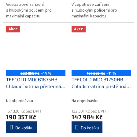
Vícepatrové zařízení
Vícepatrové zařízení
s hlubokými policemi pro
s hlubokými policemi pro
maximální kapacitu
maximální kapacitu
Akce
Akce
222 858 Kč
–14 %
167 585 Kč
–11 %
TEFCOLD MDCB1875HB
TEFCOLD MDCB1250HB
Chladicí vitrína přístěnná,
Chladicí vitrína přístěnná,
kř. dveře
kř. dveře
Na objednávku
Na objednávku
157 320 Kč bez DPH
122 301 Kč bez DPH
190 357 Kč
147 984 Kč
Do košíku
Do košíku