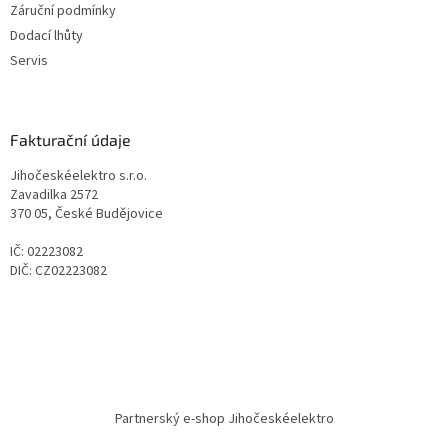
Záruční podmínky
Dodací lhůty
Servis
Fakturační údaje
Jihočeskéelektro s.r.o.
Zavadilka 2572
370 05, České Budějovice
IČ: 02223082
DIČ: CZ02223082
Partnerský e-shop Jihočeskéelektro