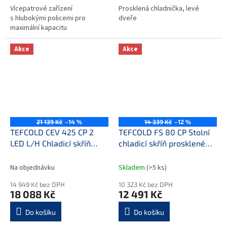
Vícepatrové zařízení
Prosklená chladnička, levé
s hlubokými policemi pro
dveře
maximální kapacitu
Akce
Akce
21 139 Kč
–14 %
14 339 Kč
–12 %
TEFCOLD CEV 425 CP 2
TEFCOLD FS 80 CP Stolní
LED L/H Chladicí skříň
chladicí skříň prosklené
prosklené dveře
dveře
Na objednávku
Skladem
(>5 ks)
14 949 Kč bez DPH
10 323 Kč bez DPH
18 088 Kč
12 491 Kč
Do košíku
Do košíku