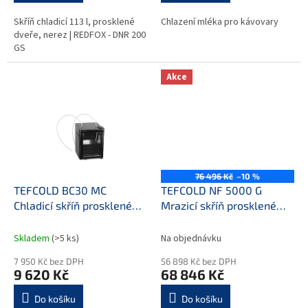
Skříň chladicí 113 l, prosklené
Chlazení mléka pro kávovary
dveře, nerez | REDFOX - DNR 200
GS
Akce
76 496 Kč
–10 %
TEFCOLD BC30 MC
TEFCOLD NF 5000 G
Chladicí skříň prosklené
Mrazicí skříň prosklené
dveře na mléko
křídlové dveře
Skladem
(>5 ks)
Na objednávku
7 950 Kč bez DPH
56 898 Kč bez DPH
9 620 Kč
68 846 Kč
Do košíku
Do košíku