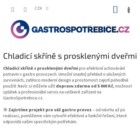
Přejít
NÁKUP
na
CZK
obsah
KOŠÍK
Chladicí skříně s prosklenými dveřmi
Chladicí skříně s prosklenými dveřmi
pro efektivní uchovávání
potravin v gastro provozech. Umožní snadný přehled o uložených
surovinách, zatímco moderní design a prostornost zajistí pohodlné
použití. Navíc si můžete užít
dopravu zdarma od 5 000 Kč
, možnost
splátek a profesionální servis na veškeré zařízení na
GastroSpotrebice.cz.
🎯
Zajistíme projekt pro váš gastro provoz
– od návrhu až po
realizaci, pomůžeme vám vytvořit efektivní a funkční řešení, které
odpovídá vašim specifickým potřebám.