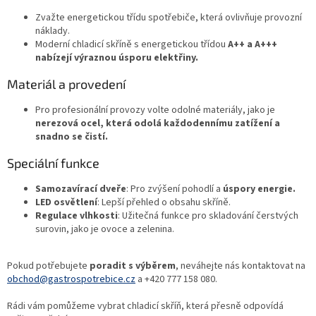
Zvažte energetickou třídu spotřebiče, která ovlivňuje provozní
náklady.
Moderní chladicí skříně s energetickou třídou
A++ a A+++
nabízejí výraznou úsporu elektřiny.
Materiál a provedení
Pro profesionální provozy volte odolné materiály, jako je
nerezová ocel, která odolá každodennímu zatížení a
snadno se čistí.
Speciální funkce
Samozavírací dveře
: Pro zvýšení pohodlí a
úspory energie.
LED osvětlení
: Lepší přehled o obsahu skříně.
Regulace vlhkosti
: Užitečná funkce pro skladování čerstvých
surovin, jako je ovoce a zelenina.
Pokud potřebujete
poradit s výběrem
, neváhejte nás kontaktovat na
obchod@gastrospotrebice.cz
a +420 777 158 080.
Rádi vám pomůžeme vybrat chladicí skříň, která přesně odpovídá