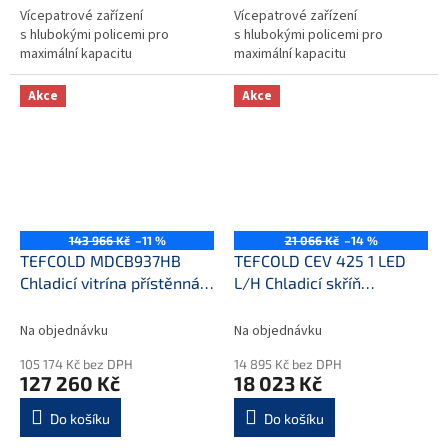
Vícepatrové zařízení
Vícepatrové zařízení
s hlubokými policemi pro
s hlubokými policemi pro
maximální kapacitu
maximální kapacitu
Akce
Akce
143 966 Kč
–11 %
21 066 Kč
–14 %
TEFCOLD MDCB937HB
TEFCOLD CEV 425 1 LED
Chladicí vitrína přístěnná,
L/H Chladicí skříň
kř. dveře
prosklené dveře
Na objednávku
Na objednávku
105 174 Kč bez DPH
14 895 Kč bez DPH
127 260 Kč
18 023 Kč
Do košíku
Do košíku