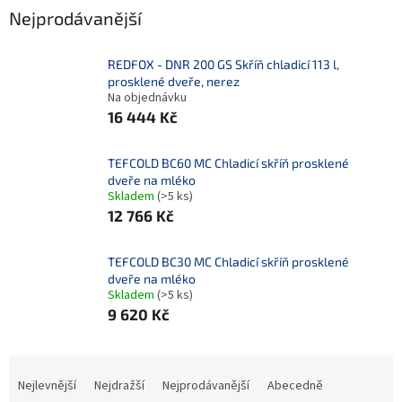
Nejprodávanější
REDFOX - DNR 200 GS Skříň chladicí 113 l,
prosklené dveře, nerez
Na objednávku
16 444 Kč
TEFCOLD BC60 MC Chladicí skříň prosklené
dveře na mléko
Skladem
(>5 ks)
12 766 Kč
TEFCOLD BC30 MC Chladicí skříň prosklené
dveře na mléko
Skladem
(>5 ks)
9 620 Kč
Ř
a
Nejlevnější
Nejdražší
Nejprodávanější
Abecedně