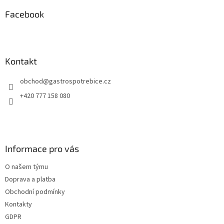
p
a
Facebook
t
í
Kontakt
obchod
@
gastrospotrebice.cz
+420 777 158 080
Informace pro vás
O našem týmu
Doprava a platba
Obchodní podmínky
Kontakty
GDPR