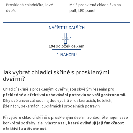
Prosklená chladnička, levé
Malá prosklená chladnička na
dveře
pult, LED panel
NAČÍST 12 DALŠÍCH
S
1
17
t
O
r
194
položek celkem
v
á
l
NAHORU
n
á
k
d
o
v
Jak vybrat chladicí skříně s prosklenými
a
á
c
dveřmi?
n
í
í
p
Chladicí skříně s prosklenými dveřmi jsou skvělým řešením pro
r
přehledné a efektivní uchovávání potravin ve vaší gastronomii.
v
Díky své univerzálnosti najdou využití v restauracích, hotelích,
k
jídelnách, pekárnách, cukrárnách i prodejnách potravin.
y
v
Při výběru chladicí skříně s prosklenými dveřmi zohledněte nejen vaše
ý
konkrétní potřeby, ale i
vlastnosti, které ovlivňují její funkčnost,
p
efektivitu a životnost.