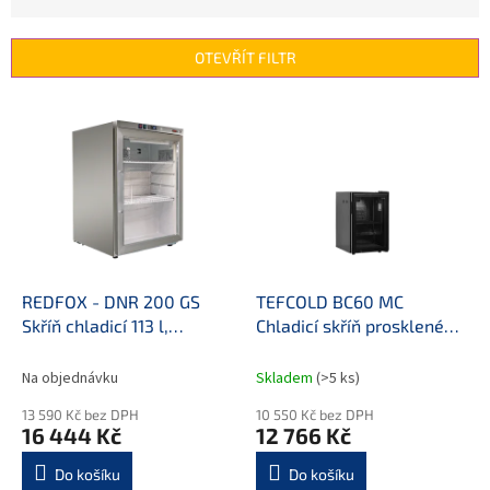
z
e
n
OTEVŘÍT FILTR
í
p
V
r
ý
o
p
d
i
u
s
k
p
t
r
ů
o
d
REDFOX - DNR 200 GS
TEFCOLD BC60 MC
u
Skříň chladicí 113 l,
Chladicí skříň prosklené
k
prosklené dveře, nerez
dveře na mléko
t
Na objednávku
Skladem
(>5 ks)
ů
13 590 Kč bez DPH
10 550 Kč bez DPH
16 444 Kč
12 766 Kč
Do košíku
Do košíku