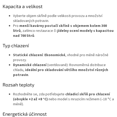
i
s
Kapacita a velikost
u
Vyberte objem skříně podle velikosti provozu a množství
skladovaných potravin.
Pro
menší kavárny postačí skříně s objemem kolem 300
litrů
, zatímco restaurace či
jídelny ocení modely s kapacitou
nad 700 litrů
.
Typ chlazení
Statické chlazení
:
Ekonomické
, vhodné pro méně náročné
provozy.
Dynamické chlazení
(ventilované): Rovnoměrná distribuce
chladu,
ideální pro skladování většího množství různých
potravin
.
Rozsah teploty
Rozhodněte se, zda potřebujete
chladicí skříň pro chlazení
(obvykle +2 až +8 °C)
nebo model s mrazicím režimem (–18 °C a
méně).
Energetická účinnost