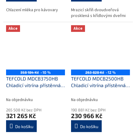
Chlazení mléka pro kávovary
Mrazicí skříň dvoudveřová
prosklená s křídlovými dveřmi
Akce
Akce
358 184 Kč
–10 %
263 828 Kč
–12 %
TEFCOLD MDCB3750HB
TEFCOLD MDCB2500HB
Chladicí vitrína přístěnná,
Chladicí vitrína přístěnná,
kř. dveře
kř. dveře
Na objednávku
Na objednávku
265 508 Kč bez DPH
190 881 Kč bez DPH
321 265 Kč
230 966 Kč
Do košíku
Do košíku