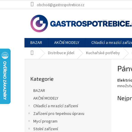
Přejít
obchod@gastrospotrebice.cz
na
obsah
BAZAR
AKČNÍ MODELY
Chladící a mrazící zaříz
Domů
Distribuce jídel
Kuchařské potřeby
P
Pánv
o
Přeskočit
s
Kategorie
kategorie
Elektri
t
množství
r
BAZAR
a
Nejpr
AKČNÍ MODELY
n
Chladící a mrazící zařízení
n
í
Zařízení pro tepelnou úpravu
p
Mycí program
a
Stolní zařízení