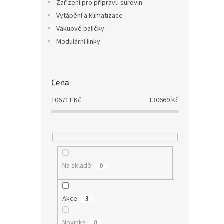
Zařízení pro přípravu surovin
Vytápění a klimatizace
Vakuové baličky
Modulární linky
Cena
106711
Kč
130669
Kč
Na skladě
0
Akce
3
Novinka
0