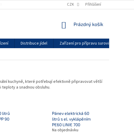
KONTAKTY
GDPR
ZÁRUČNÍ PODMÍNKY
CZK
Přihlášení
DODACÍ LHŮTY
NÁKUPNÍ
Prázdný košík
KOŠÍK
ízení
Distribuce jídel
Zařízení pro přípravu surovin
Vytáp
ní kuchyně, které potřebují efektivně připravovat větší
i teploty a snadnou obsluhu.
 litrů
Pánev elektrická 60
PP 90
litrů s el. vyklápěním
PE60 LINIE 700
Na objednávku