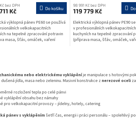
M
 Kč bez DPH
98 991 Kč bez DPH
Do košíku
Do
711 Kč
119 779 Kč
A
ická výklopná pánev PE60 se používá
Elektrická výklopná pánev PE90 se
esionálních velkokapacitních
v profesionálních velkokapacitních
ích na tepelné zpracování potravin
kuchyních na tepelné zpracování p
ava masa, šťáv, omáček, vaření
(příprava masa, šťáv, omáček, vař
n, rýže a...
těstovin, rýže a...
O
v
l
á
hanickému nebo elektrickému vyklápění
je manipulace s hotovými po
d
dušená jídla, masa nebo zeleninu. Masivní konstrukce z
nerezové oceli
za
a
c
měrné rozložení tepla po celé pánvi
í
é vyklápění obsahu bez námahy
p
 pro velkokapacitní provozy – jídelny, hotely, catering
r
v
cká pánev s vyklápěním
šetří čas, energii i práci personálu – spolehlivý
k
y
v
ý