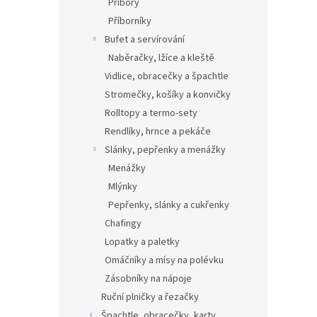
Příbory
Příborníky
Bufet a servírování
Naběračky, lžíce a kleště
Vidlice, obracečky a špachtle
Stromečky, košíky a konvičky
Rolltopy a termo-sety
Rendlíky, hrnce a pekáče
Slánky, pepřenky a menážky
Menážky
Mlýnky
Pepřenky, slánky a cukřenky
Chafingy
Lopatky a paletky
Omáčníky a mísy na polévku
Zásobníky na nápoje
Ruční plničky a řezačky
Špachtle, obracečky, karty