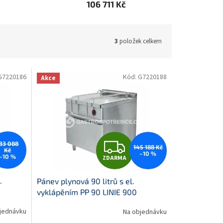
106 711 Kč
3
položek celkem
G7220186
Kód:
G7220188
Akce
Z
33 088
145 188 Kč
Kč
–10 %
–10 %
ZDARMA
D
.
Pánev plynová 90 litrů s el.
A
vyklápěním PP 90 LINIE 900
R
jednávku
Na objednávku