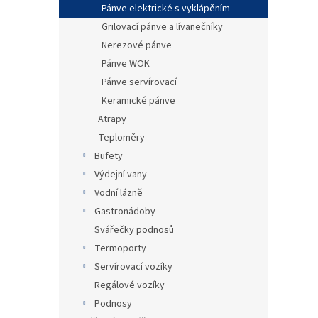
Pánve elektrické s vyklápěním
Grilovací pánve a lívanečníky
Nerezové pánve
Pánve WOK
Pánve servírovací
Keramické pánve
Atrapy
Teploměry
Bufety
Výdejní vany
Vodní lázně
Gastronádoby
Svářečky podnosů
Termoporty
Servírovací vozíky
Regálové vozíky
Podnosy