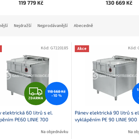
119 779 Kč
130 669 Kč
nější
Nejdražší
Nejprodávanější
Abecedně
Kód:
G7220185
Kód:
Akce
Z
1
118 568 Kč
–10 %
ZDARMA
D
 elektrická 60 litrů s el.
Pánev elektrická 90 litrů s el
A
pěním PE60 LINIE 700
vyklápěním PE 90 LINIE 900
R
Na objednávku
Na ob