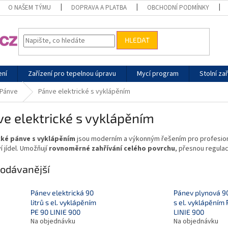
O NAŠEM TÝMU
DOPRAVA A PLATBA
OBCHODNÍ PODMÍNKY
HLEDAT
ení
Zařízení pro tepelnou úpravu
Mycí program
Stolní zař
Pánve
Pánve elektrické s vyklápěním
e elektrické s vyklápěním
cké pánve s vyklápěním
jsou moderním a výkonným řešením pro profesionál
 jídel. Umožňují
rovnoměrné zahřívání celého povrchu
, přesnou regulac
odávanější
Pánev elektrická 90
Pánev plynová 90
litrů s el. vyklápěním
s el. vyklápěním 
PE 90 LINIE 900
LINIE 900
Na objednávku
Na objednávku