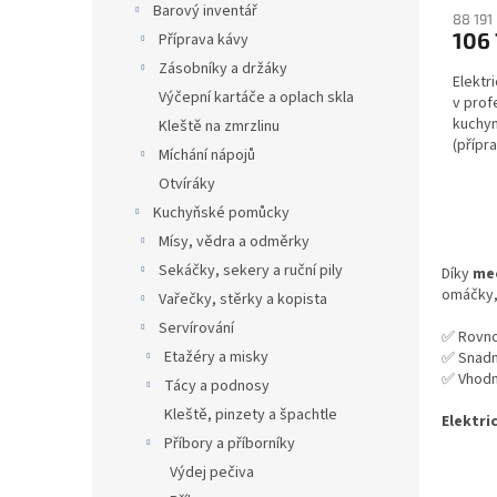
Barový inventář
88 191
106 
Příprava kávy
Zásobníky a držáky
Elektr
Výčepní kartáče a oplach skla
v prof
kuchyn
Kleště na zmrzlinu
(přípr
Míchání nápojů
těstovi
Otvíráky
Kuchyňské pomůcky
Mísy, vědra a odměrky
Sekáčky, sekery a ruční pily
Díky
mec
omáčky, 
Vařečky, stěrky a kopista
Servírování
✅ Rovno
Etažéry a misky
✅ Snadn
✅ Vhodné
Tácy a podnosy
Kleště, pinzety a špachtle
Elektri
Příbory a příborníky
Výdej pečiva