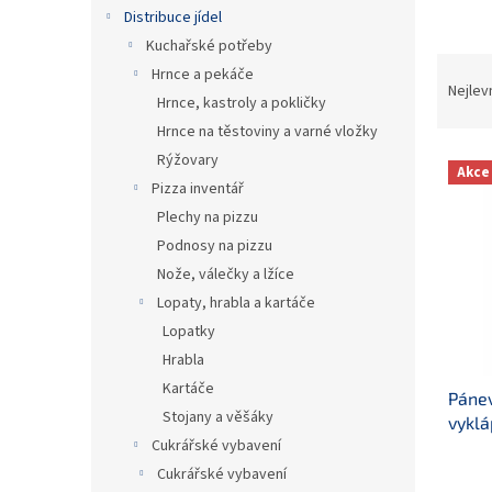
n
Distribuce jídel
e
Kuchařské potřeby
l
Ř
Hrnce a pekáče
a
Nejlev
Hrnce, kastroly a pokličky
z
Hrnce na těstoviny a varné vložky
e
V
n
Rýžovary
Akce
ý
í
Pizza inventář
p
p
Plechy na pizzu
i
r
Podnosy na pizzu
s
o
Nože, válečky a lžíce
p
d
Lopaty, hrabla a kartáče
r
u
o
k
Lopatky
d
t
Hrabla
u
ů
Kartáče
Pánev
k
Stojany a věšáky
vyklá
t
Cukrářské vybavení
ů
Cukrářské vybavení