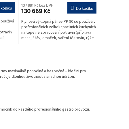
M
107 991 Kč bez DPH
 košíku
Do košíku
130 669 Kč
A
 používá
Plynová výklopná pánev PP 90 se používá v
profesionálních velkokapacitních kuchyních
otravin
na tepelné zpracování potravin (příprava
ení
masa, šťáv, omáček, vaření těstovin, rýže
a...
krmy maximálně pohodlná a bezpečná – ideální pro
ručuje dlouhou životnost a snadnou údržbu.
 pomocník do každého profesionálního gastro provozu.