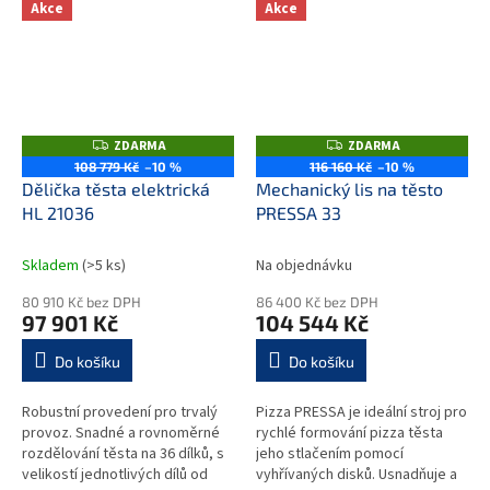
závaží. na objednávku možnost
Slisování, dělení těsta se
Akce
Akce
osadit...
provádí ruční...
ZDARMA
ZDARMA
Z
Z
D
D
108 779 Kč
–10 %
116 160 Kč
–10 %
A
A
Dělička těsta elektrická
Mechanický lis na těsto
R
R
M
M
HL 21036
PRESSA 33
A
A
Skladem
(>5 ks)
Na objednávku
80 910 Kč bez DPH
86 400 Kč bez DPH
97 901 Kč
104 544 Kč
Do košíku
Do košíku
Robustní provedení pro trvalý
Pizza PRESSA je ideální stroj pro
provoz. Snadné a rovnoměrné
rychlé formování pizza těsta
rozdělování těsta na 36 dílků, s
jeho stlačením pomocí
velikostí jednotlivých dílů od
vyhřívaných disků. Usnadňuje a