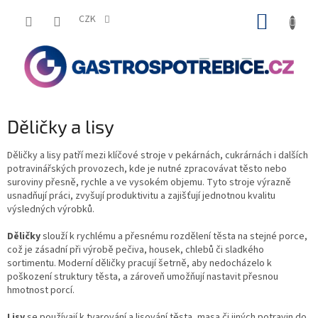
Přejít
NÁKUP
na
CZK
obsah
KOŠÍK
Děličky a lisy
Děličky a lisy patří mezi klíčové stroje v pekárnách, cukrárnách i dalších
potravinářských provozech, kde je nutné zpracovávat těsto nebo
suroviny přesně, rychle a ve vysokém objemu. Tyto stroje výrazně
usnadňují práci, zvyšují produktivitu a zajišťují jednotnou kvalitu
výsledných výrobků.
Děličky
slouží k rychlému a přesnému rozdělení těsta na stejné porce,
což je zásadní při výrobě pečiva, housek, chlebů či sladkého
sortimentu. Moderní děličky pracují šetrně, aby nedocházelo k
poškození struktury těsta, a zároveň umožňují nastavit přesnou
hmotnost porcí.
Lisy
se používají k tvarování a lisování těsta, masa či jiných potravin do