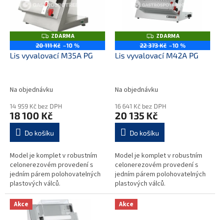
i
u
s
k
p
t
r
ZDARMA
ZDARMA
Z
Z
ů
o
D
D
20 111 Kč
–10 %
22 373 Kč
–10 %
A
A
d
Lis vyvalovací M35A PG
Lis vyvalovací M42A PG
R
R
M
M
u
A
A
k
t
Na objednávku
Na objednávku
ů
14 959 Kč bez DPH
16 641 Kč bez DPH
18 100 Kč
20 135 Kč
Do košíku
Do košíku
Model je komplet v robustním
Model je komplet v robustním
celonerezovém provedení s
celonerezovém provedení s
jedním párem polohovatelných
jedním párem polohovatelných
plastových válců.
plastových válců.
Akce
Akce