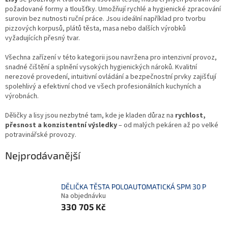
požadované formy a tloušťky. Umožňují rychlé a hygienické zpracování
surovin bez nutnosti ruční práce. Jsou ideální například pro tvorbu
pizzových korpusů, plátů těsta, masa nebo dalších výrobků
vyžadujících přesný tvar.
Všechna zařízení v této kategorii jsou navržena pro intenzivní provoz,
snadné čištění a splnění vysokých hygienických nároků. Kvalitní
nerezové provedení, intuitivní ovládání a bezpečnostní prvky zajišťují
spolehlivý a efektivní chod ve všech profesionálních kuchyních a
výrobnách.
Děličky a lisy jsou nezbytné tam, kde je kladen důraz na
rychlost,
přesnost a konzistentní výsledky
– od malých pekáren až po velké
potravinářské provozy.
Nejprodávanější
DĚLIČKA TĚSTA POLOAUTOMATICKÁ SPM 30 P
Na objednávku
330 705 Kč