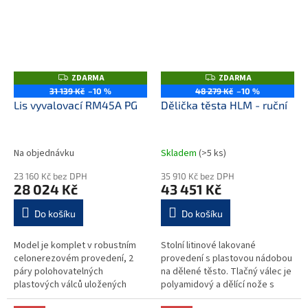
bez tvarovacího...
bez tvarovacího...
ZDARMA
ZDARMA
Z
Z
D
D
31 139 Kč
–10 %
48 279 Kč
–10 %
A
A
Lis vyvalovací RM45A PG
Dělička těsta HLM - ruční
R
R
M
M
A
A
Na objednávku
Skladem
(>5 ks)
23 160 Kč bez DPH
35 910 Kč bez DPH
28 024 Kč
43 451 Kč
Do košíku
Do košíku
Model je komplet v robustním
Stolní litinové lakované
celonerezovém provedení, 2
provedení s plastovou nádobou
páry polohovatelných
na dělené těsto. Tlačný válec je
plastových válců uložených
polyamidový a dělící nože s
šikmo nad sebou a tvarovací
teflonovým povrchem.