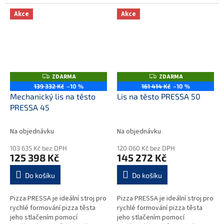
35gr do 100gr (zvolená celková
zrychluje přípravu velkého
vsádka těsta děleno 36ks...
množství pizza těsta. Je tak...
Akce
Akce
ZDARMA
ZDARMA
Z
Z
D
D
139 332 Kč
–10 %
161 414 Kč
–10 %
A
A
Mechanický lis na těsto
Lis na těsto PRESSA 50
R
R
M
M
PRESSA 45
A
A
Na objednávku
Na objednávku
103 635 Kč bez DPH
120 060 Kč bez DPH
125 398 Kč
145 272 Kč
Do košíku
Do košíku
Pizza PRESSA je ideální stroj pro
Pizza PRESSA je ideální stroj pro
rychlé formování pizza těsta
rychlé formování pizza těsta
jeho stlačením pomocí
jeho stlačením pomocí