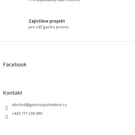
s
u
Zajistíme projekt
pro váš gastro provoz
Z
á
p
a
Facebook
t
í
Kontakt
obchod
@
gastrospotrebice.cz
+420 777 158 080