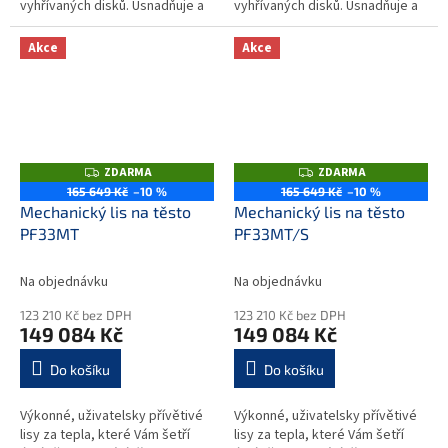
vyhřívaných disků. Usnadňuje a
vyhřívaných disků. Usnadňuje a
zrychluje přípravu velkého
zrychluje přípravu velkého
množství pizza těsta. Je tak...
množství pizza těsta. Je tak...
Akce
Akce
ZDARMA
ZDARMA
Z
Z
D
D
165 649 Kč
–10 %
165 649 Kč
–10 %
A
A
Mechanický lis na těsto
Mechanický lis na těsto
R
R
M
M
PF33MT
PF33MT/S
A
A
Na objednávku
Na objednávku
123 210 Kč bez DPH
123 210 Kč bez DPH
149 084 Kč
149 084 Kč
Do košíku
Do košíku
Výkonné, uživatelsky přívětivé
Výkonné, uživatelsky přívětivé
lisy za tepla, které Vám šetří
lisy za tepla, které Vám šetří