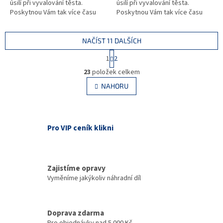
úsilí při vyvalování těsta.
úsilí při vyvalování těsta.
Poskytnou Vám tak více času
Poskytnou Vám tak více času
pro zdobení a pečení.
pro zdobení a pečení.
Profesionální řada
Profesionální řada
PRESSFORM...
PRESSFORM...
NAČÍST 11 DALŠÍCH
S
1
2
t
O
r
23
položek celkem
v
á
l
NAHORU
n
á
k
d
o
v
a
á
c
Pro VIP ceník klikni
n
í
í
p
r
v
Zajistíme opravy
k
Vyměníme jakýkoliv náhradní díl
y
v
ý
p
Doprava zdarma
i
Pro objednávky nad 5 000 Kč