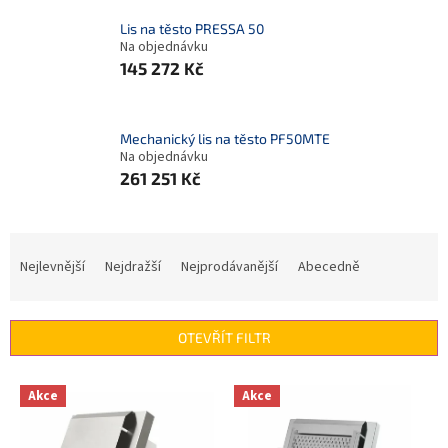
Lis na těsto PRESSA 50
Na objednávku
145 272 Kč
Mechanický lis na těsto PF50MTE
Na objednávku
261 251 Kč
Ř
a
Nejlevnější
Nejdražší
Nejprodávanější
Abecedně
z
e
n
OTEVŘÍT FILTR
í
p
V
r
Akce
Akce
ý
o
p
d