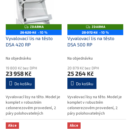
ZDARMA
ZDARMA
Z
Z
D
D
26 620 Kč
–10 %
28 072 Kč
–10 %
A
A
Vyvalovací lis na těsto
Vyvalovací lis na těsto
R
R
M
M
DSA 420 RP
DSA 500 RP
A
A
Na objednávku
Na objednávku
19 800 Kč bez DPH
20 879 Kč bez DPH
23 958 Kč
25 264 Kč
Do košíku
Do košíku
Vyvalovací lisy na těto. Model je
Vyvalovací lisy na těto. Model je
komplet v robustním
komplet v robustním
celonerezovém provedení, 2
celonerezovém provedení, 2
páry polohovatelných
páry polohovatelných
plastových lisovacích válců
plastových lisovacích válců
uložených paralerně nad sebou,
uložených paralerně nad sebou,
Akce
Akce