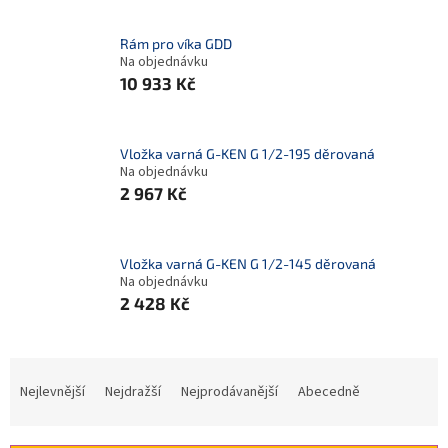
Rám pro víka GDD
Na objednávku
10 933 Kč
Vložka varná G-KEN G 1/2-195 děrovaná
Na objednávku
2 967 Kč
Vložka varná G-KEN G 1/2-145 děrovaná
Na objednávku
2 428 Kč
Ř
a
Nejlevnější
Nejdražší
Nejprodávanější
Abecedně
z
e