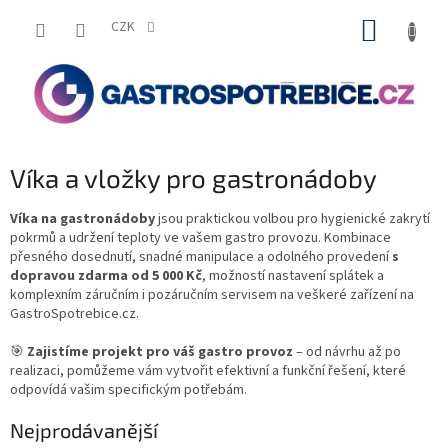
Přejít
NÁKUP
na
CZK
obsah
KOŠÍK
Víka a vložky pro gastronádoby
Víka na gastronádoby
jsou praktickou volbou pro hygienické zakrytí
pokrmů a udržení teploty ve vašem gastro provozu. Kombinace
přesného dosednutí, snadné manipulace a odolného provedení
s
dopravou zdarma od 5 000 Kč
, možností nastavení splátek a
komplexním záručním i pozáručním servisem na veškeré zařízení na
GastroSpotrebice.cz.
🎯
Zajistíme projekt pro váš gastro provoz
– od návrhu až po
realizaci, pomůžeme vám vytvořit efektivní a funkční řešení, které
odpovídá vašim specifickým potřebám.
Nejprodávanější