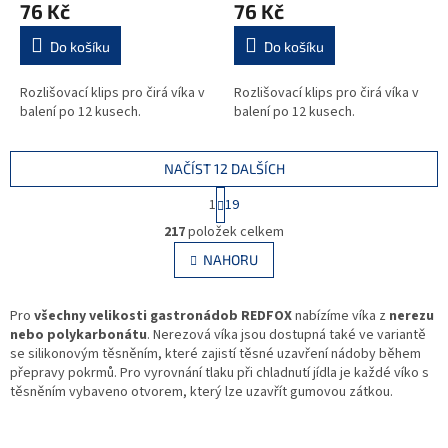
76 Kč
76 Kč
Do košíku
Do košíku
Rozlišovací klips pro čirá víka v
Rozlišovací klips pro čirá víka v
balení po 12 kusech.
balení po 12 kusech.
NAČÍST 12 DALŠÍCH
S
1
19
t
O
r
217
položek celkem
v
á
l
NAHORU
n
á
k
d
o
v
Pro
všechny velikosti gastronádob REDFOX
a
nabízíme víka z
nerezu
á
nebo polykarbonátu
. Nerezová víka jsou dostupná také ve variantě
c
n
se silikonovým těsněním, které zajistí těsné uzavření nádoby během
í
í
přepravy pokrmů. Pro vyrovnání tlaku při chladnutí jídla je každé víko s
p
těsněním vybaveno otvorem, který lze uzavřít gumovou zátkou.
r
v
k