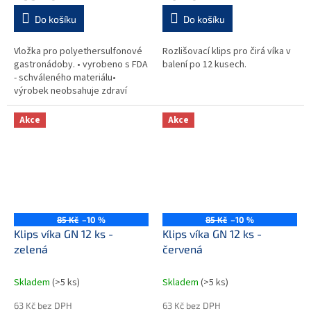
Do košíku
Do košíku
Vložka pro polyethersulfonové
Rozlišovací klips pro čirá víka v
gastronádoby. • vyrobeno s FDA
balení po 12 kusech.
- schváleného materiálu•
výrobek neobsahuje zdraví
škodlivý uhlovodík BPA (Bisfenol
A)• navrženo a...
Akce
Akce
85 Kč
–10 %
85 Kč
–10 %
Klips víka GN 12 ks -
Klips víka GN 12 ks -
zelená
červená
Skladem
(>5 ks)
Skladem
(>5 ks)
63 Kč bez DPH
63 Kč bez DPH