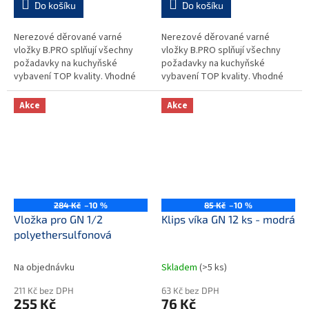
Do košíku
Do košíku
Nerezové děrované varné
Nerezové děrované varné
vložky B.PRO splňují všechny
vložky B.PRO splňují všechny
požadavky na kuchyňské
požadavky na kuchyňské
vybavení TOP kvality. Vhodné
vybavení TOP kvality. Vhodné
pro provozy typu závodních a
pro provozy typu závodních a
školních jídelen, hotelů,
školních jídelen, hotelů,
Akce
Akce
restaurací,...
restaurací,...
284 Kč
–10 %
85 Kč
–10 %
Vložka pro GN 1/2
Klips víka GN 12 ks - modrá
polyethersulfonová
Na objednávku
Skladem
(>5 ks)
211 Kč bez DPH
63 Kč bez DPH
255 Kč
76 Kč