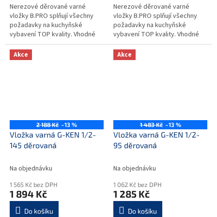
Nerezové děrované varné
Nerezové děrované varné
vložky B.PRO splňují všechny
vložky B.PRO splňují všechny
požadavky na kuchyňské
požadavky na kuchyňské
vybavení TOP kvality. Vhodné
vybavení TOP kvality. Vhodné
pro provozy typu závodních a
pro provozy typu závodních a
školních jídelen, hotelů,
školních jídelen, hotelů,
Akce
Akce
restaurací,...
restaurací,...
2 188 Kč
–13 %
1 483 Kč
–13 %
Vložka varná G-KEN 1/2-
Vložka varná G-KEN 1/2-
145 děrovaná
95 děrovaná
Na objednávku
Na objednávku
1 565 Kč bez DPH
1 062 Kč bez DPH
1 894 Kč
1 285 Kč
Do košíku
Do košíku