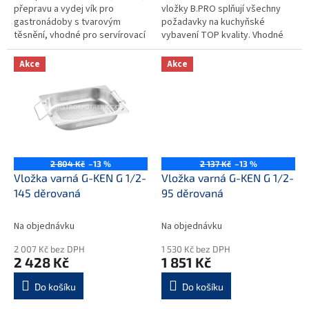
přepravu a vydej vík pro
vložky B.PRO splňují všechny
gastronádoby s tvarovým
požadavky na kuchyňské
těsnění, vhodné pro servírovací
vybavení TOP kvality. Vhodné
vozíky. Rám lze také použít bez
pro provozy typu závodních a
servírovacího vozíku...
školních jídelen, hotelů,
Akce
Akce
restaurací,...
2 804 Kč
–13 %
2 137 Kč
–13 %
Vložka varná G-KEN G 1/2-
Vložka varná G-KEN G 1/2-
145 děrovaná
95 děrovaná
Na objednávku
Na objednávku
2 007 Kč bez DPH
1 530 Kč bez DPH
2 428 Kč
1 851 Kč
Do košíku
Do košíku