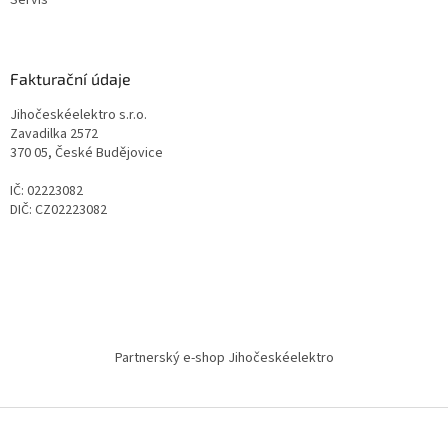
Servis
Fakturační údaje
Jihočeskéelektro s.r.o.
Zavadilka 2572
370 05, České Budějovice
IČ: 02223082
DIČ: CZ02223082
Partnerský e-shop Jihočeskéelektro