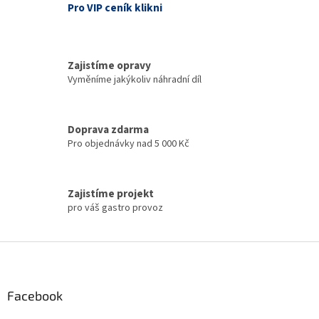
y
Pro VIP ceník klikni
v
ý
p
i
Zajistíme opravy
s
Vyměníme jakýkoliv náhradní díl
u
Doprava zdarma
Pro objednávky nad 5 000 Kč
Zajistíme projekt
pro váš gastro provoz
Z
á
p
a
Facebook
t