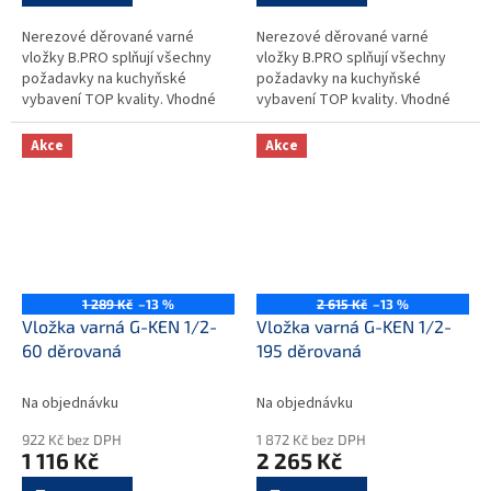
Nerezové děrované varné
Nerezové děrované varné
vložky B.PRO splňují všechny
vložky B.PRO splňují všechny
požadavky na kuchyňské
požadavky na kuchyňské
vybavení TOP kvality. Vhodné
vybavení TOP kvality. Vhodné
pro provozy typu závodních a
pro provozy typu závodních a
školních jídelen, hotelů,
školních jídelen, hotelů,
Akce
Akce
restaurací,...
restaurací,...
1 289 Kč
–13 %
2 615 Kč
–13 %
Vložka varná G-KEN 1/2-
Vložka varná G-KEN 1/2-
60 děrovaná
195 děrovaná
Na objednávku
Na objednávku
922 Kč bez DPH
1 872 Kč bez DPH
1 116 Kč
2 265 Kč