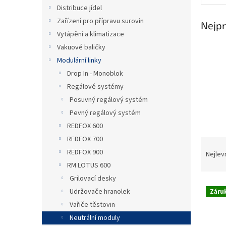
n
Distribuce jídel
e
Zařízení pro přípravu surovin
l
Nejpr
Vytápění a klimatizace
Vakuové baličky
Modulární linky
Drop In - Monoblok
Regálové systémy
Posuvný regálový systém
Pevný regálový systém
REDFOX 600
REDFOX 700
Ř
REDFOX 900
a
Nejlev
z
RM LOTUS 600
e
Grilovací desky
V
n
Udržovače hranolek
Záruk
ý
í
Vařiče těstovin
p
p
Neutrální moduly
i
r