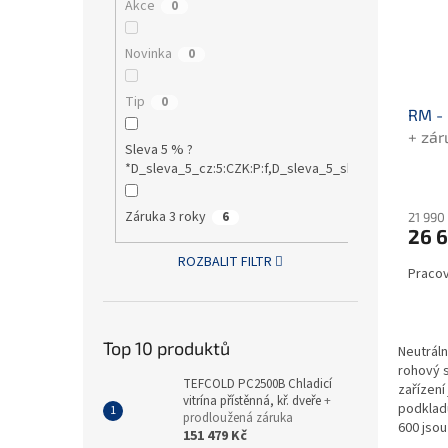
Akce
0
Novinka
0
Tip
0
RM - 
+ zár
Sleva 5 % ?
*D_sleva_5_cz:5:CZK:P:f,D_sleva_5_sk:5:EUR:P:f!S1:0
Záruka 3 roky
6
21 990
26 
ROZBALIT FILTR
Pracov
Top 10 produktů
Neutráln
rohový s
TEFCOLD PC2500B Chladicí
zařízení
vitrína přístěnná, kř. dveře
+
podkladu
prodloužená záruka
600 jsou
151 479 Kč