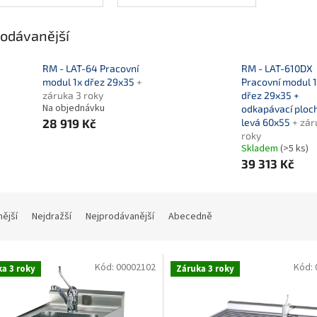
odávanější
RM - LAT-64 Pracovní
RM - LAT-610DX
modul 1x dřez 29x35
+
Pracovní modul 
záruka 3 roky
dřez 29x35 +
Na objednávku
odkapávací ploc
28 919 Kč
levá 60x55
+ zár
roky
Skladem
(>5 ks)
39 313 Kč
nější
Nejdražší
Nejprodávanější
Abecedně
Kód:
00002102
Kód:
a 3 roky
Záruka 3 roky