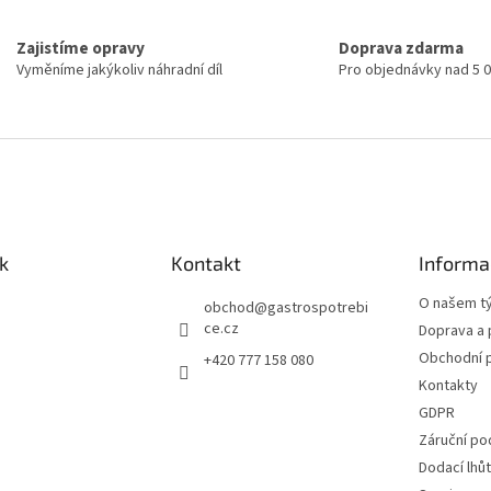
Zajistíme opravy
Doprava zdarma
Vyměníme jakýkoliv náhradní díl
Pro objednávky nad 5 
k
Kontakt
Informa
O našem t
obchod
@
gastrospotrebi
ce.cz
Doprava a 
Obchodní 
+420 777 158 080
Kontakty
GDPR
Záruční po
Dodací lhů