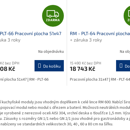
Z
ZDARMA
Z
D
PLT-66 Pracovní plocha 51x47
RM - PLT-64 Pracovní plocha
A
uka 3 roky
+ záruka 3 roky
6
R
Na objednávku
Na ob
M
 Kč bez DPH
15 490 Kč bez DPH
Do košíku
Do
608 Kč
18 743 Kč
A
ní plocha 51x47 | RM - PLT-66
Pracovní plocha 31x47 | RM - PLT-64
O
v
í kuchyňské moduly jsou vhodným doplňkem k celé lince RM 600. Nabízí širo
l
pojovací modul nebo modul s dřezem a baterií. Možnosti neutrálních modul
á
 je vyrobené z nerezové oceli AISI 304, vrchní deska o tloušťce 1,5 mm. Vý
d
. Zásuvky s rozměry GN 1/1 nebo GN 2/1 jsou vhodné pro gastronádoby a jin
a
 nabízeny ve standardních velikostech 30, 40 , 60 a 80 cm na šířku.
c