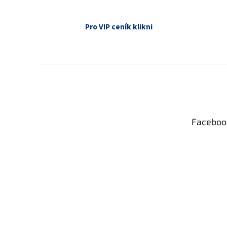
Pro VIP ceník klikni
Z
á
p
a
t
Faceboo
í