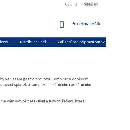
KONTAKTY
GDPR
ZÁRUČNÍ PODMÍNKY
CZK
Přihlášení
DODACÍ LHŮTY
NÁKUPNÍ
Prázdný košík
KOŠÍK
ízení
Distribuce jídel
Zařízení pro přípravu surovin
Vytáp
plochy ve vašem gastro provozu. Kombinace odolnosti,
astavení splátek a komplexním záručním i pozáručním
me vám vytvořit efektivní a funkční řešení, které