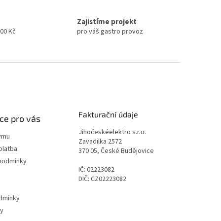
Zajistíme projekt
000 Kč
pro váš gastro provoz
Fakturační údaje
ce pro vás
Jihočeskéelektro s.r.o.
ýmu
Zavadilka 2572
platba
370 05, České Budějovice
podmínky
IČ: 02223082
DIČ: CZ02223082
dmínky
ty