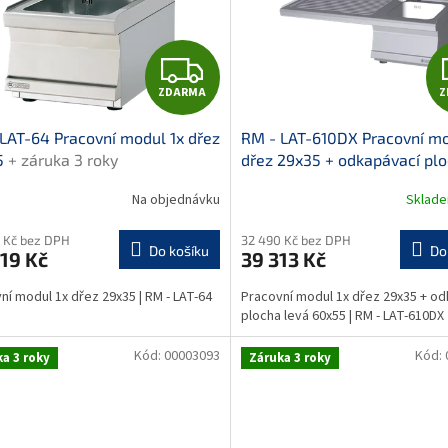
Z
ZDARMA
Z
D
LAT-64 Pracovní modul 1x dřez
RM - LAT-610DX Pracovní mo
A
5
+ záruka 3 roky
dřez 29x35 + odkapávací pl
levá 60x55
+ záruka 3 roky
R
Na objednávku
Sklad
M
 Kč bez DPH
32 490 Kč bez DPH
Do košíku
Do
19 Kč
39 313 Kč
A
ní modul 1x dřez 29x35 | RM - LAT-64
Pracovní modul 1x dřez 29x35 + o
plocha levá 60x55 | RM - LAT-610DX
Kód:
00003093
Kód:
a 3 roky
Záruka 3 roky