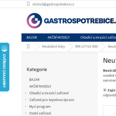
Přejít
obchod@gastrospotrebice.cz
na
obsah
BAZAR
AKČNÍ MODELY
Chladící a mrazící zaříz
Domů
Modulární linky
RM LOTUS 600
Neut
P
Neu
o
Přeskočit
s
Kategorie
kategorie
Neutrál
t
snadné ú
r
BAZAR
servisem
a
AKČNÍ MODELY
n
🎯
Zaji
Chladící a mrazící zařízení
n
odpovíd
í
Zařízení pro tepelnou úpravu
p
Mycí program
a
Stolní zařízení