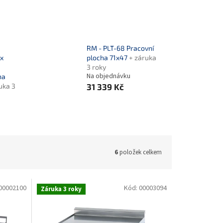
RM - PLT-68 Pracovní
1x
plocha 71x47
+ záruka
3 roky
Na objednávku
ha
uka 3
31 339 Kč
6
položek celkem
00002100
Kód:
00003094
Záruka 3 roky