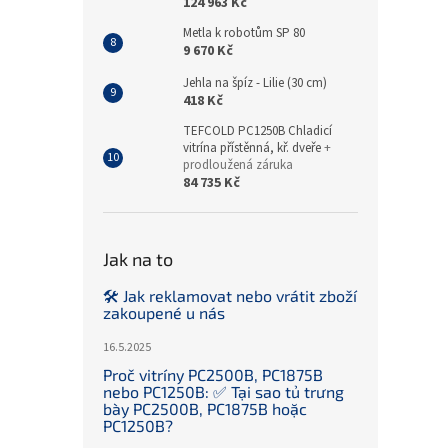
124 963 Kč
Metla k robotům SP 80
9 670 Kč
Jehla na špíz - Lilie (30 cm)
418 Kč
TEFCOLD PC1250B Chladicí
vitrína přístěnná, kř. dveře
+
prodloužená záruka
84 735 Kč
Jak na to
🛠️ Jak reklamovat nebo vrátit zboží
zakoupené u nás
16.5.2025
Proč vitríny PC2500B, PC1875B
nebo PC1250B: ✅ Tại sao tủ trưng
bày PC2500B, PC1875B hoặc
PC1250B?