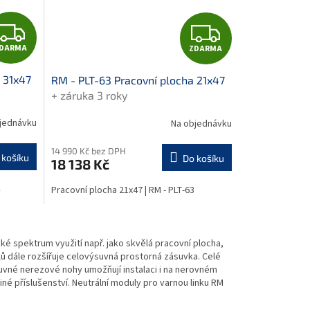
Z
Z
DARMA
ZDARMA
D
D
 31x47
RM - PLT-63 Pracovní plocha 21x47
A
A
+ záruka 3 roky
R
R
jednávku
Na objednávku
M
M
14 990 Kč bez DPH
 košíku
Do košíku
18 138 Kč
A
A
Pracovní plocha 21x47 | RM - PLT-63
ké spektrum využití např. jako skvělá pracovní plocha,
ů dále rozšířuje celovýsuvná prostorná zásuvka. Celé
suvné nerezové nohy umožňují instalaci i na nerovném
é příslušenství. Neutrální moduly pro varnou linku RM