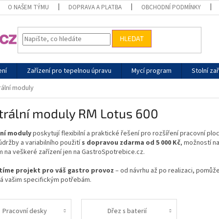
O NAŠEM TÝMU
DOPRAVA A PLATBA
OBCHODNÍ PODMÍNKY
HLEDAT
ení
Zařízení pro tepelnou úpravu
Mycí program
Stolní zař
rální moduly
trální moduly RM Lotus 600
ní moduly
poskytují flexibilní a praktické řešení pro rozšíření pracovní 
držby a variabilního použití
s dopravou zdarma od 5 000 Kč
, možností n
 na veškeré zařízení jen na GastroSpotrebice.cz.
stíme projekt pro váš gastro provoz
– od návrhu až po realizaci, pomůže
á vašim specifickým potřebám.
Pracovní desky
Dřez s baterií