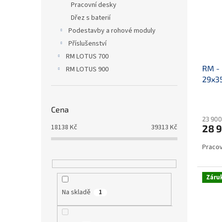
s
o
Pracovní desky
p
d
Dřez s baterií
r
u
Podestavby a rohové moduly
o
k
Příslušenství
d
t
RM LOTUS 700
u
ů
RM - 
k
RM LOTUS 900
29x3
t
ů
Cena
23 900
28 9
18138
Kč
39313
Kč
Pracov
Záruk
Na skladě
1