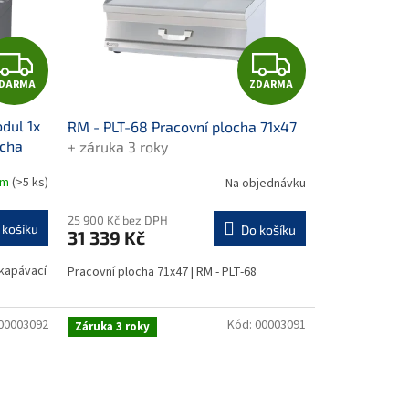
Z
Z
DARMA
ZDARMA
D
D
dul 1x
RM - PLT-68 Pracovní plocha 71x47
A
A
ocha
+ záruka 3 roky
R
R
em
(>5 ks)
Na objednávku
M
M
25 900 Kč bez DPH
 košíku
Do košíku
31 339 Kč
A
A
dkapávací
Pracovní plocha 71x47 | RM - PLT-68
00003092
Kód:
00003091
Záruka 3 roky