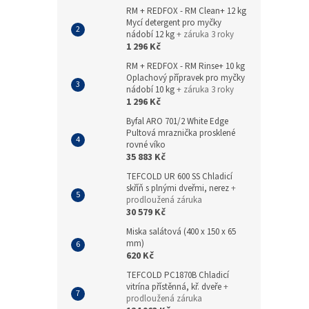
RM + REDFOX - RM Clean+ 12 kg
Mycí detergent pro myčky
nádobí 12 kg
+ záruka 3 roky
1 296 Kč
RM + REDFOX - RM Rinse+ 10 kg
Oplachový přípravek pro myčky
nádobí 10 kg
+ záruka 3 roky
1 296 Kč
Byfal ARO 701/2 White Edge
Pultová mraznička prosklené
rovné víko
35 883 Kč
TEFCOLD UR 600 SS Chladicí
skříň s plnými dveřmi, nerez
+
prodloužená záruka
30 579 Kč
Miska salátová (400 x 150 x 65
mm)
620 Kč
TEFCOLD PC1870B Chladicí
vitrína přístěnná, kř. dveře
+
prodloužená záruka