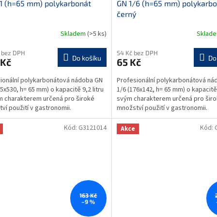
1 (h=65 mm) polykarbonát
GN 1/6 (h=65 mm) polykarb
černý
Skladem
(>5 ks)
Sklad
 bez DPH
54 Kč bez DPH
Do košíku
Do
 Kč
65 Kč
ionální polykarbonátová nádoba GN
Profesionální polykarbonátová ná
25x530, h= 65 mm) o kapacitě 9,2 litru
1/6 (176x142, h= 65 mm) o kapacitě 1
m charakterem určená pro široké
svým charakterem určená pro šir
ví použití v gastronomii.
množství použití v gastronomii.
nádoba je...
Gastronádoba je...
Kód:
G3121014
Kód:
Akce
163 Kč
–9 %