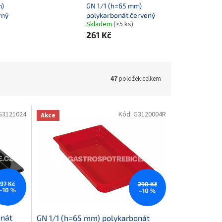
m)
GN 1/1 (h=65 mm)
rný
polykarbonát červený
Skladem
(>5 ks)
261 Kč
47
položek celkem
G3121024
Kód:
G3120004R
Akce
97 Kč
290 Kč
–10 %
–10 %
onát
GN 1/1 (h=65 mm) polykarbonát