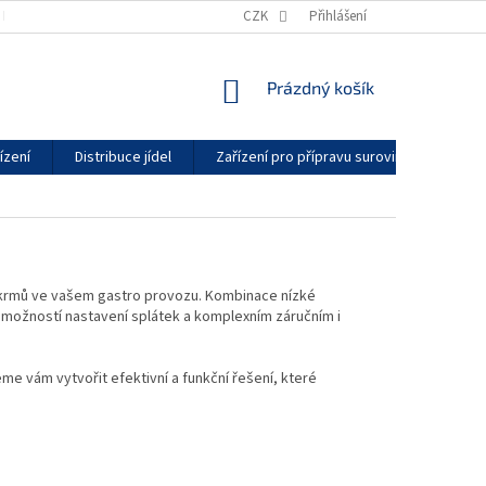
KONTAKTY
GDPR
ZÁRUČNÍ PODMÍNKY
CZK
Přihlášení
DODACÍ LHŮTY
NÁKUPNÍ
Prázdný košík
KOŠÍK
ízení
Distribuce jídel
Zařízení pro přípravu surovin
Vytáp
okrmů ve vašem gastro provozu. Kombinace nízké
, možností nastavení splátek a komplexním záručním i
me vám vytvořit efektivní a funkční řešení, které