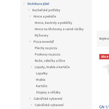
n
Distribuce jídel
e
Kuchařské potřeby
l
Hrnce a pekáče
Hrnce, kastroly a pokličky
Hrnce na těstoviny a varné vložky
Ř
Rýžovary
a
Nejlev
Pizza inventář
z
Plechy na pizzu
e
V
n
Podnosy na pizzu
Akce
ý
í
Nože, válečky a lžíce
p
p
Lopaty, hrabla a kartáče
i
r
Lopatky
s
o
Hrabla
p
d
r
u
Kartáče
o
k
Stojany a věšáky
d
t
Cukrářské vybavení
u
ů
Cukrářské vybavení
GN 1/
k