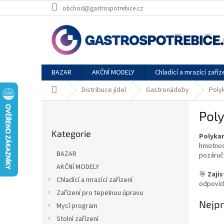
Přejít
obchod@gastrospotrebice.cz
na
obsah
BAZAR
AKČNÍ MODELY
Chladící a mrazící zaříz
Domů
Distribuce jídel
Gastronádoby
Poly
P
Pol
o
Přeskočit
s
Kategorie
kategorie
Polyka
t
hmotnos
r
BAZAR
pozáruč
a
AKČNÍ MODELY
n
🎯
Zajis
Chladící a mrazící zařízení
n
odpovíd
í
Zařízení pro tepelnou úpravu
Nejpr
p
Mycí program
a
Stolní zařízení