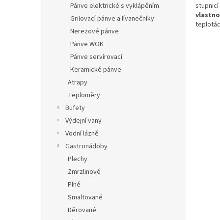
Pánve elektrické s vyklápěním
stupnicí
vlastno
Grilovací pánve a lívanečníky
teplotác
Nerezové pánve
Pánve WOK
Pánve servírovací
Keramické pánve
Atrapy
Teploměry
Bufety
Výdejní vany
Vodní lázně
Gastronádoby
Plechy
Zmrzlinové
Plné
Smaltované
Děrované