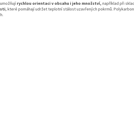
a
v
 umožňují
rychlou orientaci v obsahu i jeho množství,
například při skla
c
á
sti
, které pomáhají udržet teplotní stálost uzavřených pokrmů. Polykarbon
í
n
h.
p
í
r
v
k
y
v
ý
p
i
s
u