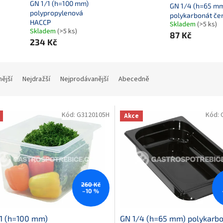
GN 1/1 (h=100 mm)
GN 1/4 (h=65 m
polypropylenová
polykarbonát če
HACCP
Skladem
(>5 ks)
Skladem
(>5 ks)
87 Kč
234 Kč
nější
Nejdražší
Nejprodávanější
Abecedně
Kód:
G3120105H
Kód:
Akce
260 Kč
–10 %
1 (h=100 mm)
GN 1/4 (h=65 mm) polykarb