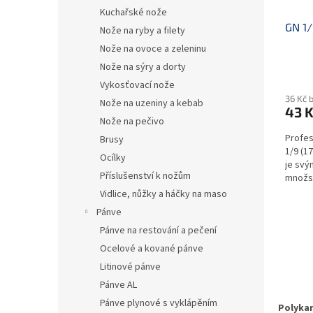
Kuchařské nože
GN 1
Nože na ryby a filety
Nože na ovoce a zeleninu
Nože na sýry a dorty
Vykosťovací nože
36 Kč 
Nože na uzeniny a kebab
43 
Nože na pečivo
Profes
Brusy
1/9 (1
Ocílky
je svý
Příslušenství k nožům
množst
Gastro
Vidlice, nůžky a háčky na maso
Pánve
Pánve na restování a pečení
Ocelové a kované pánve
Litinové pánve
Pánve AL
Pánve plynové s vyklápěním
Polyka