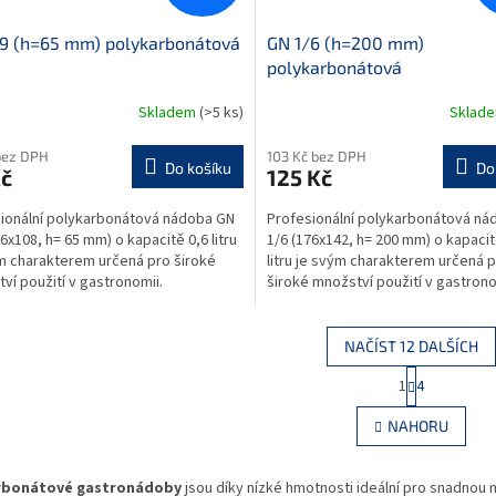
/9 (h=65 mm) polykarbonátová
GN 1/6 (h=200 mm)
polykarbonátová
Skladem
(>5 ks)
Sklad
bez DPH
103 Kč bez DPH
Do košíku
Do
Kč
125 Kč
ionální polykarbonátová nádoba GN
Profesionální polykarbonátová ná
76x108, h= 65 mm) o kapacitě 0,6 litru
1/6 (176x142, h= 200 mm) o kapacit
m charakterem určená pro široké
litru je svým charakterem určená 
ví použití v gastronomii.
široké množství použití v gastrono
nádoba je...
Gastronádoba je...
NAČÍST 12 DALŠÍCH
S
1
4
O
t
r
v
NAHORU
á
l
n
á
k
d
rbonátové gastronádoby
jsou díky nízké hmotnosti ideální pro snadnou 
o