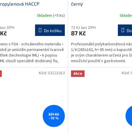
propylenová HACCP
černý
Skladem
(>5 ks)
Sklad
 bez DPH
72 Kč bez DPH
Do košíku
Do
 Kč
87 Kč
beno s FDA - schváleného materiálu •
Profesionální polykarbonátová ná
obě je umístěn permanentní tvarově
1/4 (265x162, h= 65 mm) o kapacitě 
títek (technologie IML) • k popisu
je svým charakterem určená pro š
 IML slouží speciálně dodávaný fix,
množství použití v gastronomii.
ze...
Gastronádoba je...
Kód:
G3121013
Kód:
Akce
321 Kč
–10 %