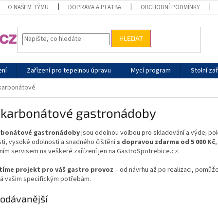
O NAŠEM TÝMU
DOPRAVA A PLATBA
OBCHODNÍ PODMÍNKY
HLEDAT
ení
Zařízení pro tepelnou úpravu
Mycí program
Stolní zař
karbonátové
ykarbonátové gastronádoby
rbonátové gastronádoby
jsou odolnou volbou pro skladování a výdej p
ti, vysoké odolnosti a snadného čištění
s dopravou zdarma od 5 000 Kč
ním servisem na veškeré zařízení jen na GastroSpotrebice.cz.
tíme projekt pro váš gastro provoz
– od návrhu až po realizaci, pomůže
á vašim specifickým potřebám.
odávanější