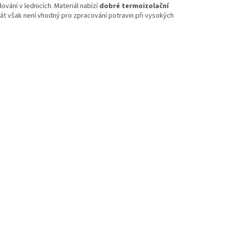
dování v lednicích. Materiál nabízí
dobré termoizolační
át však není vhodný pro zpracování potravin při vysokých