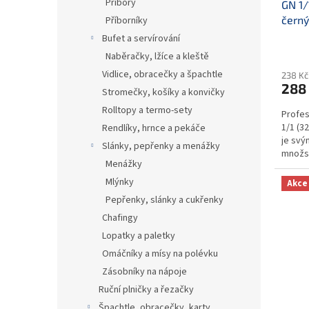
Příbory
GN 1/
černý
Příborníky
Bufet a servírování
Naběračky, lžíce a kleště
Vidlice, obracečky a špachtle
238 Kč
288
Stromečky, košíky a konvičky
Rolltopy a termo-sety
Profes
1/1 (3
Rendlíky, hrnce a pekáče
je svý
Slánky, pepřenky a menážky
množst
Menážky
Gastro
Mlýnky
Akce
Pepřenky, slánky a cukřenky
Chafingy
Lopatky a paletky
Omáčníky a mísy na polévku
Zásobníky na nápoje
Ruční plničky a řezačky
Špachtle, obracečky, karty