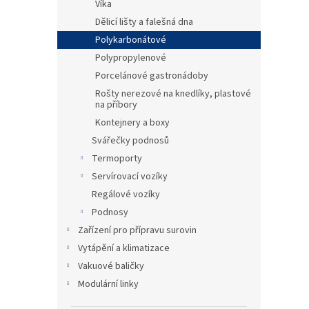
Víka
Dělicí lišty a falešná dna
Polykarbonátové
Polypropylenové
Porcelánové gastronádoby
Rošty nerezové na knedlíky, plastové
na příbory
Kontejnery a boxy
Svářečky podnosů
Termoporty
Servírovací vozíky
Regálové vozíky
Podnosy
Zařízení pro přípravu surovin
Vytápění a klimatizace
Vakuové baličky
Modulární linky