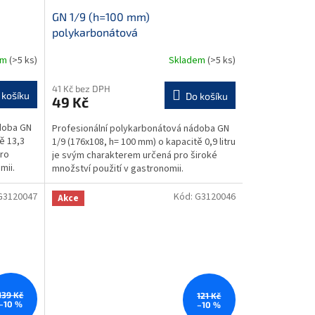
GN 1/9 (h=100 mm)
polykarbonátová
em
(>5 ks)
Skladem
(>5 ks)
41 Kč bez DPH
 košíku
Do košíku
49 Kč
doba GN
Profesionální polykarbonátová nádoba GN
ě 13,3
1/9 (176x108, h= 100 mm) o kapacitě 0,9 litru
pro
je svým charakterem určená pro široké
mii.
množství použití v gastronomii.
Gastronádoba je...
G3120047
Kód:
G3120046
Akce
139 Kč
121 Kč
–10 %
–10 %