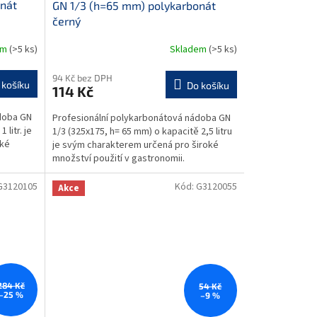
onát
GN 1/3 (h=65 mm) polykarbonát
černý
em
(>5 ks)
Skladem
(>5 ks)
94 Kč bez DPH
 košíku
Do košíku
114 Kč
doba GN
Profesionální polykarbonátová nádoba GN
 litr. je
1/3 (325x175, h= 65 mm) o kapacitě 2,5 litru
oké
je svým charakterem určená pro široké
množství použití v gastronomii.
Gastronádoba je...
G3120105
Kód:
G3120055
Akce
284 Kč
54 Kč
–25 %
–9 %