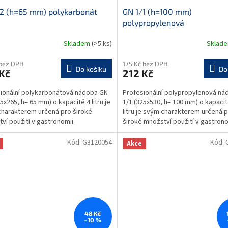
2 (h=65 mm) polykarbonát
GN 1/1 (h=100 mm)
polypropylenová
Skladem
(>5 ks)
Sklad
 bez DPH
175 Kč bez DPH
Do košíku
Do
Kč
212 Kč
ionální polykarbonátová nádoba GN
Profesionální polypropylenová ná
5x265, h= 65 mm) o kapacitě 4 litru je
1/1 (325x530, h= 100 mm) o kapacit
harakterem určená pro široké
litru je svým charakterem určená 
ví použití v gastronomii.
široké množství použití v gastrono
nádoba je...
Gastronádoba je...
Kód:
G3120054
Kód:
Akce
48 Kč
–10 %