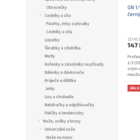
GN 1/
Obracečky
černý
Cedníky a síta
Pasírky, mísy a plováky
Cedníky a síta
121 Kč
Lopatky
147 
Škrabky a zdobítka
Metly
Profes
1/2 (32
Kořenky a zásobníky na přísady
svým c
Nálevky a dávkovače
množst
Kráječe a dělítka
Gastro
Akce
Jehly
Lisy a struhadla
Naběračky a odpěňovačky
Paličky a tenderizéry
Nože, ocílky a brusy
Univerzální nože
Nože na maso