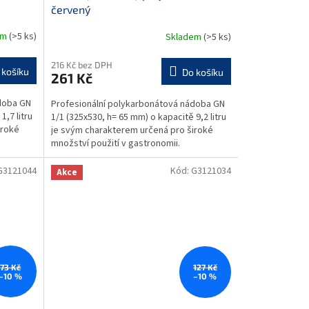
červený
em
(>5 ks)
Skladem
(>5 ks)
216 Kč bez DPH
 košíku
Do košíku
261 Kč
doba GN
Profesionální polykarbonátová nádoba GN
1,7 litru
1/1 (325x530, h= 65 mm) o kapacitě 9,2 litru
iroké
je svým charakterem určená pro široké
množství použití v gastronomii.
Gastronádoba je...
G3121044
Kód:
G3121034
Akce
73 Kč
127 Kč
–10 %
–10 %