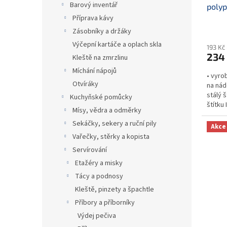
Barový inventář
poly
t
Příprava kávy
ů
Zásobníky a držáky
Výčepní kartáče a oplach skla
193 Kč
234
Kleště na zmrzlinu
Míchání nápojů
• vyro
Otvíráky
na nád
stálý š
Kuchyňské pomůcky
štítku
Mísy, vědra a odměrky
který l
Sekáčky, sekery a ruční pily
Akce
Vařečky, stěrky a kopista
Servírování
Etažéry a misky
Tácy a podnosy
Kleště, pinzety a špachtle
Příbory a příborníky
Výdej pečiva