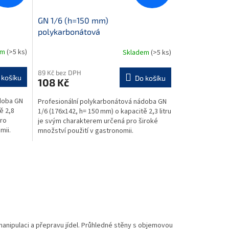
GN 1/6 (h=150 mm)
polykarbonátová
em
(>5 ks)
Skladem
(>5 ks)
89 Kč bez DPH
 košíku
Do košíku
108 Kč
doba GN
Profesionální polykarbonátová nádoba GN
ě 2,8
1/6 (176x142, h= 150 mm) o kapacitě 2,3 litru
pro
je svým charakterem určená pro široké
mii.
množství použití v gastronomii.
Gastronádoba je...
manipulaci a přepravu jídel. Průhledné stěny s objemovou