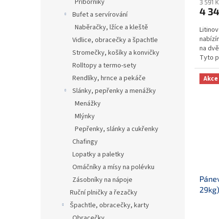
Příborníky
3 591 
4 34
Bufet a servírování
Naběračky, lžíce a kleště
Litino
nabízí
Vidlice, obracečky a špachtle
na dvě
Stromečky, košíky a konvičky
Tyto p
Rolltopy a termo-sety
venkov
Rendlíky, hrnce a pekáče
Akce
Slánky, pepřenky a menážky
Menážky
Mlýnky
Pepřenky, slánky a cukřenky
Chafingy
Lopatky a paletky
Omáčníky a mísy na polévku
Páne
Zásobníky na nápoje
29kg
Ruční plničky a řezačky
Špachtle, obracečky, karty
Obracečky