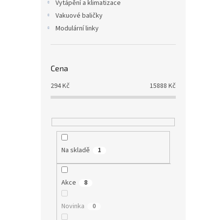
Vytápění a klimatizace
Vakuové baličky
Modulární linky
Cena
294
Kč
15888
Kč
Na skladě
1
Akce
8
Novinka
0