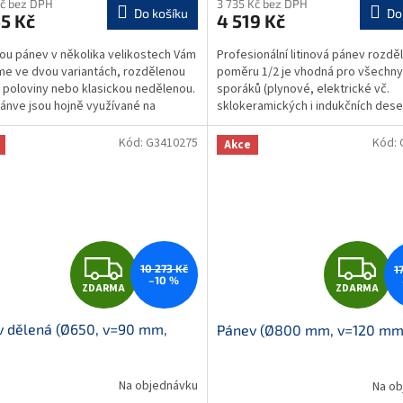
M
Kč bez DPH
3 735 Kč bez DPH
Do košíku
Do
5 Kč
4 519 Kč
A
A
vou pánev v několika velikostech Vám
Profesionální litinová pánev rozdě
me ve dvou variantách, rozdělenou
poměru 1/2 je vhodná pro všechny
 poloviny nebo klasickou nedělenou.
sporáků (plynové, elektrické vč.
ánve jsou hojně využívané na
sklokeramických i indukčních desek
ních...
průměr: 50 cm výška:...
Kód:
G3410275
Kód:
Akce
Z
Z
10 273 Kč
1
–10 %
ZDARMA
ZDARMA
D
D
v dělená (Ø650, v=90 mm,
Pánev (Ø800 mm, v=120 mm
A
A
)
R
R
Na objednávku
Na ob