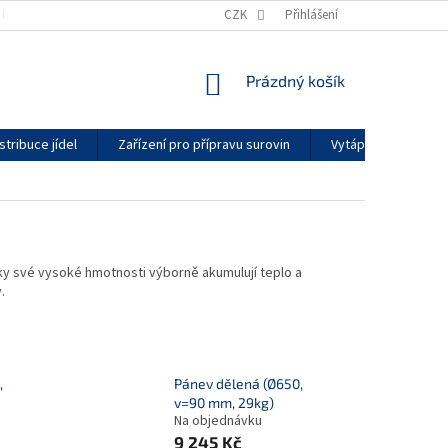
KONTAKTY
GDPR
ZÁRUČNÍ PODMÍNKY
CZK
Přihlášení
DODACÍ LHŮTY
NÁKUPNÍ
Prázdný košík
KOŠÍK
stribuce jídel
Zařízení pro přípravu surovin
Vytápění a klimatiz
Díky své vysoké hmotnosti výborně akumulují teplo a
.
,
Pánev dělená (Ø650,
v=90 mm, 29kg)
Na objednávku
9 245 Kč