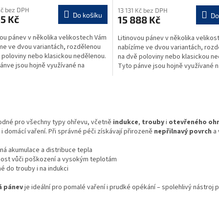
M
Kč bez DPH
13 131 Kč bez DPH
Do košíku
Do
5 Kč
15 888 Kč
A
A
vou pánev v několika velikostech Vám
Litinovou pánev v několika veliko
me ve dvou variantách, rozdělenou
nabízíme ve dvou variantách, roz
 poloviny nebo klasickou nedělenou.
na dvě poloviny nebo klasickou ne
ánve jsou hojně využívané na
Tyto pánve jsou hojně využívané n
ních...
venkovních...
O
v
l
á
odné pro všechny typy ohřevu, včetně
indukce
,
trouby
i
otevřeného oh
d
i domácí vaření. Při správné péči získávají přirozeně
nepřilnavý povrch
a 
a
c
ná akumulace a distribuce tepla
í
ost vůči poškození a vysokým teplotám
p
 do trouby i na indukci
r
v
á pánev
je ideální pro pomalé vaření i prudké opékání – spolehlivý nástroj p
k
y
v
ý