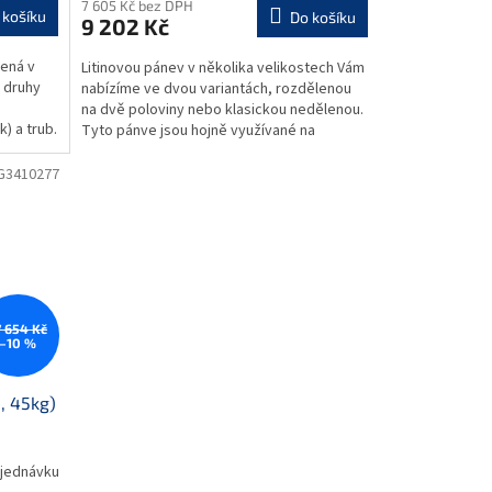
M
M
7 605 Kč bez DPH
 košíku
Do košíku
9 202 Kč
A
lená v
Litinovou pánev v několika velikostech Vám
 druhy
nabízíme ve dvou variantách, rozdělenou
na dvě poloviny nebo klasickou nedělenou.
) a trub.
Tyto pánve jsou hojně využívané na
venkovních...
G3410277
7 654 Kč
–10 %
, 45kg)
jednávku