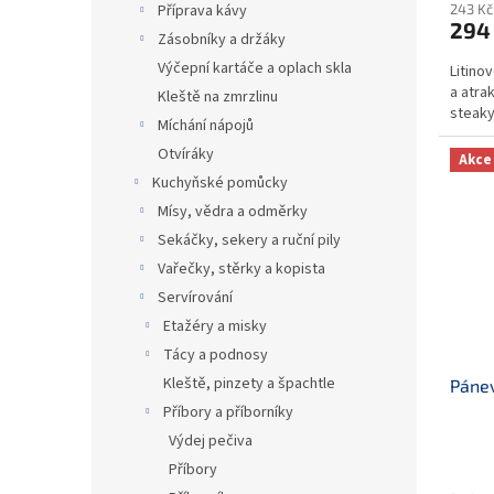
243 Kč
Příprava kávy
294
Zásobníky a držáky
Výčepní kartáče a oplach skla
Litino
a atra
Kleště na zmrzlinu
steaky
Míchání nápojů
Otvíráky
Akce
Kuchyňské pomůcky
Mísy, vědra a odměrky
Sekáčky, sekery a ruční pily
Vařečky, stěrky a kopista
Servírování
Etažéry a misky
Tácy a podnosy
Kleště, pinzety a špachtle
Páne
Příbory a příborníky
Výdej pečiva
Příbory