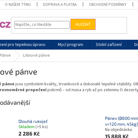
O NAŠEM TÝMU
DOPRAVA A PLATBA
OBCHODNÍ PODMÍNKY
HLEDAT
zení pro tepelnou úpravu
Mycí program
Stolní zařízení
Di
Pánve
Litinové pánve
nové pánve
é pánve
jsou symbolem kvality, trvanlivosti a dokonalé tepelné stability. 
rovnoměrné propečení
pokrmů – od masa a ryb až po zeleninu či dezerty
odávanější
Pánev (Ø800 mm
Dlouhá rukojeť
v=120 mm, 45kg)
Skladem
(>5 ks)
Na objednávku
2 286 Kč
15 888 Kč