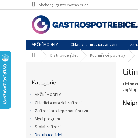
Přejít
obchod@gastrospotrebice.cz
na
obsah
AKČNÍ MODELY
Chladící a mrazící zařízení
Zaří
Domů
Distribuce jídel
Kuchařské potřeby
P
Liti
o
Přeskočit
s
Kategorie
kategorie
Litinov
t
zajišťují
r
AKČNÍ MODELY
a
Nejpr
Chladící a mrazící zařízení
n
Zařízení pro tepelnou úpravu
n
í
Mycí program
p
Stolní zařízení
a
Distribuce jídel