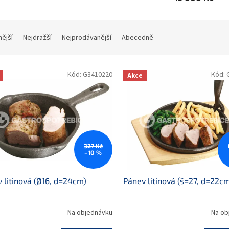
nější
Nejdražší
Nejprodávanější
Abecedně
Kód:
G3410220
Kód:
Akce
327 Kč
–10 %
 litinová (Ø16, d=24cm)
Pánev litinová (š=27, d=22c
Na objednávku
Na ob