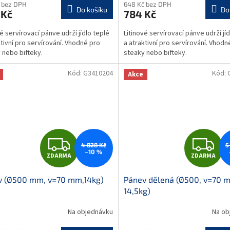
 bez DPH
648 Kč bez DPH
Do košíku
Do
 Kč
784 Kč
vé servírovací pánve udrží jídlo teplé
Litinové servírovací pánve udrží jíd
ktivní pro servírování. Vhodné pro
a atraktivní pro servírování. Vhodn
 nebo bifteky.
steaky nebo bifteky.
Kód:
G3410204
Kód:
Akce
Z
Z
4 828 Kč
5
–10 %
ZDARMA
ZDARMA
D
D
v (Ø500 mm, v=70 mm,14kg)
Pánev dělená (Ø500, v=70 
A
A
14,5kg)
R
R
Na objednávku
Na ob