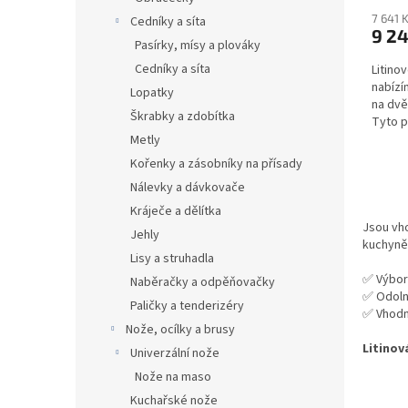
7 641 
Cedníky a síta
9 24
Pasírky, mísy a plováky
Cedníky a síta
Litino
nabízí
Lopatky
na dvě
Škrabky a zdobítka
Tyto p
venkov
Metly
Kořenky a zásobníky na přísady
Nálevky a dávkovače
Kráječe a dělítka
Jsou vh
Jehly
kuchyně 
Lisy a struhadla
✅ Výbor
Naběračky a odpěňovačky
✅ Odoln
Paličky a tenderizéry
✅ Vhodné
Nože, ocílky a brusy
Litinov
Univerzální nože
Nože na maso
Kuchařské nože