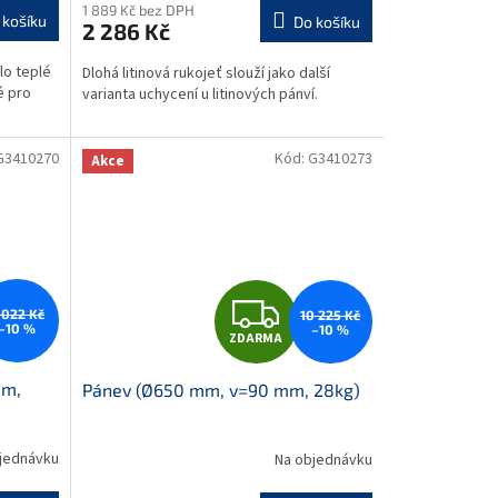
1 889 Kč bez DPH
 košíku
Do košíku
2 286 Kč
lo teplé
Dlohá litinová rukojeť slouží jako další
é pro
varianta uchycení u litinových pánví.
G3410270
Kód:
G3410273
Akce
Z
 022 Kč
10 225 Kč
–10 %
–10 %
ZDARMA
D
mm,
Pánev (Ø650 mm, v=90 mm, 28kg)
A
R
jednávku
Na objednávku