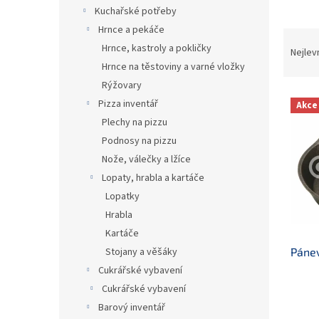
n
Kuchařské potřeby
e
Hrnce a pekáče
l
Ř
Hrnce, kastroly a pokličky
a
Nejlev
z
Hrnce na těstoviny a varné vložky
e
Rýžovary
V
n
Pizza inventář
Akce
ý
í
Plechy na pizzu
p
p
Podnosy na pizzu
i
r
s
Nože, válečky a lžíce
o
p
d
Lopaty, hrabla a kartáče
r
u
Lopatky
o
k
Hrabla
d
t
Kartáče
u
ů
Pánev
Stojany a věšáky
k
t
Cukrářské vybavení
ů
Cukrářské vybavení
Barový inventář