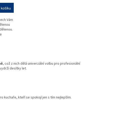
M
 košíku
stech Vám
dělenou
dělenou.
a
ně
, což z nich dělá univerzální volbu pro profesionální
vydrží desítky let.
ro kuchaře, kteří se spokojí jen s tím nejlepším.