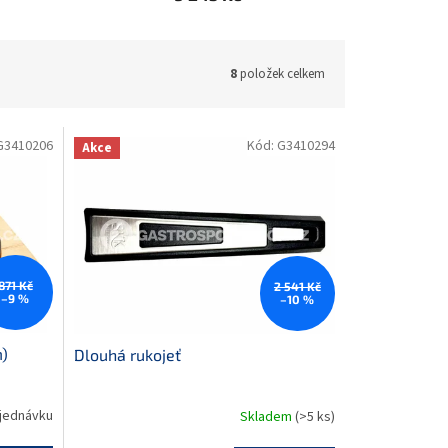
8
položek celkem
G3410206
Kód:
G3410294
Akce
871 Kč
2 541 Kč
–9 %
–10 %
m)
Dlouhá rukojeť
jednávku
Skladem
(>5 ks)