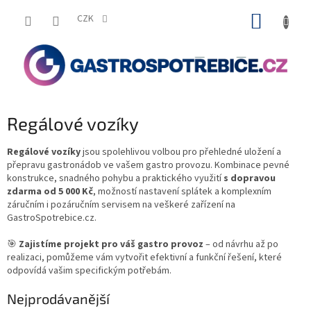
Přejít
NÁKUP
na
CZK
obsah
KOŠÍK
Regálové vozíky
Regálové vozíky
jsou spolehlivou volbou pro přehledné uložení a
přepravu gastronádob ve vašem gastro provozu. Kombinace pevné
konstrukce, snadného pohybu a praktického využití
s dopravou
zdarma od 5 000 Kč
, možností nastavení splátek a komplexním
záručním i pozáručním servisem na veškeré zařízení na
GastroSpotrebice.cz.
🎯
Zajistíme projekt pro váš gastro provoz
– od návrhu až po
realizaci, pomůžeme vám vytvořit efektivní a funkční řešení, které
odpovídá vašim specifickým potřebám.
Nejprodávanější