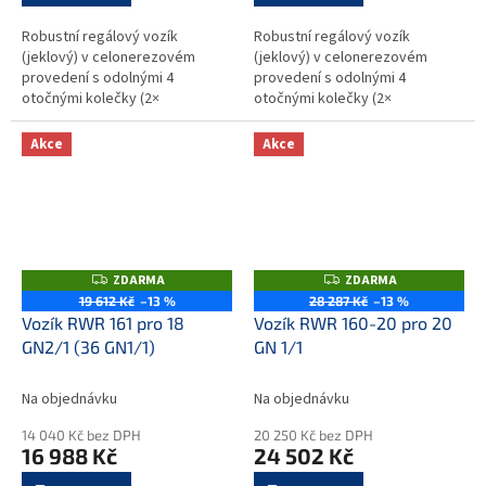
Robustní regálový vozík
Robustní regálový vozík
(jeklový) v celonerezovém
(jeklový) v celonerezovém
provedení s odolnými 4
provedení s odolnými 4
otočnými kolečky (2×
otočnými kolečky (2×
brzděnými) o průměru 125 mm
brzděnými) o průměru 125 mm
(syntetická kolečka, odolná
(syntetická kolečka, odolná
Akce
Akce
proti korozi podle DIN...
proti korozi podle DIN...
ZDARMA
ZDARMA
Z
Z
D
D
19 612 Kč
–13 %
28 287 Kč
–13 %
A
A
Vozík RWR 161 pro 18
Vozík RWR 160-20 pro 20
R
R
M
M
GN2/1 (36 GN1/1)
GN 1/1
A
A
Na objednávku
Na objednávku
14 040 Kč bez DPH
20 250 Kč bez DPH
16 988 Kč
24 502 Kč