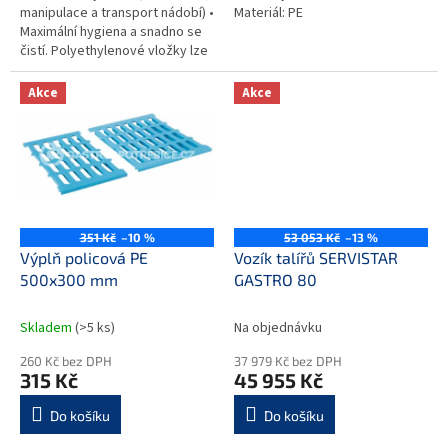
manipulace a transport nádobí) •
Materiál: PE
Maximální hygiena a snadno se
čistí. Polyethylenové vložky lze
snadno vyjmout a mýt v myčce
(hygienické...
Akce
Akce
351 Kč
–10 %
53 053 Kč
–13 %
Výplň policová PE
Vozík talířů SERVISTAR
500x300 mm
GASTRO 80
Skladem
(>5 ks)
Na objednávku
260 Kč bez DPH
37 979 Kč bez DPH
315 Kč
45 955 Kč
Do košíku
Do košíku