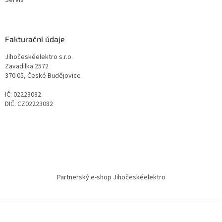
Servis
Fakturační údaje
Jihočeskéelektro s.r.o.
Zavadilka 2572
370 05, České Budějovice
IČ: 02223082
DIČ: CZ02223082
Partnerský e-shop Jihočeskéelektro