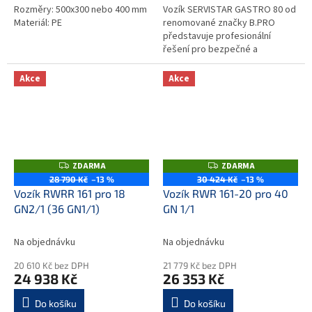
Rozměry: 500x300 nebo 400 mm
Vozík SERVISTAR GASTRO 80 od
Materiál: PE
renomované značky B.PRO
představuje profesionální
řešení pro bezpečné a
přehledné skladování a
přepravu talířů v
Akce
Akce
gastronomických provozech.
Díky své...
ZDARMA
ZDARMA
Z
Z
D
D
28 790 Kč
–13 %
30 424 Kč
–13 %
A
A
Vozík RWRR 161 pro 18
Vozík RWR 161-20 pro 40
R
R
M
M
GN2/1 (36 GN1/1)
GN 1/1
A
A
Na objednávku
Na objednávku
20 610 Kč bez DPH
21 779 Kč bez DPH
24 938 Kč
26 353 Kč
Do košíku
Do košíku