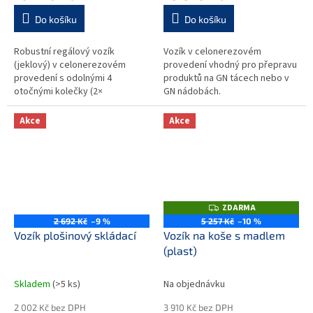
Do košíku
Do košíku
Robustní regálový vozík
Vozík v celonerezovém
(jeklový) v celonerezovém
provedení vhodný pro přepravu
provedení s odolnými 4
produktů na GN tácech nebo v
otočnými kolečky (2×
GN nádobách.
brzděnými) o průměru 125 mm
(syntetická kolečka, odolná
Akce
Akce
proti korozi podle DIN...
ZDARMA
Z
D
2 692 Kč
–9 %
5 257 Kč
–10 %
A
Vozík plošinový skládací
Vozík na koše s madlem
R
M
(plast)
A
Skladem
(>5 ks)
Na objednávku
2 002 Kč bez DPH
3 910 Kč bez DPH