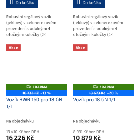
Do košíku
Do košíku
Robustní regálový vozík
Robustní regálový vozík
(jeklový) v celonerezovém
(jeklový) v celonerezovém
provedení s odolnými 4
provedení s odolnými 4
otočnými kolečky (2×
otočnými kolečky (2×
brzděnými) o průměru 125 mm
brzděnými) o průměru 125 mm
(syntetická kolečka, odolná
(syntetická kolečka, odolná
Akce
Akce
proti korozi podle DIN...
proti korozi podle DIN...
ZDARMA
ZDARMA
Z
Z
D
D
18 732 Kč
–13 %
13 673 Kč
–20 %
A
A
Vozík RWR 160 pro 18 GN
Vozík pro 18 GN 1/1
R
R
M
M
1/1
A
A
Na objednávku
Na objednávku
13 410 Kč bez DPH
8 991 Kč bez DPH
16 226 Kč
10 879 Kč