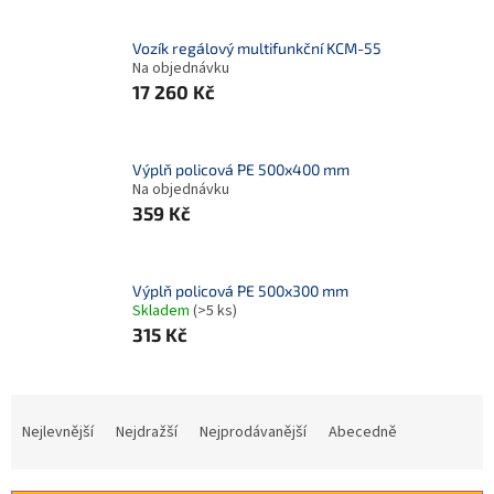
Vozík regálový multifunkční KCM-55
Na objednávku
17 260 Kč
Výplň policová PE 500x400 mm
Na objednávku
359 Kč
Výplň policová PE 500x300 mm
Skladem
(>5 ks)
315 Kč
Ř
a
Nejlevnější
Nejdražší
Nejprodávanější
Abecedně
z
e