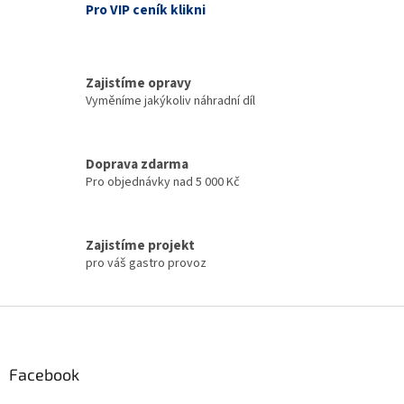
v
Pro VIP ceník klikni
k
y
v
ý
Zajistíme opravy
p
Vyměníme jakýkoliv náhradní díl
i
s
u
Doprava zdarma
Pro objednávky nad 5 000 Kč
Zajistíme projekt
pro váš gastro provoz
Z
á
p
a
Facebook
t