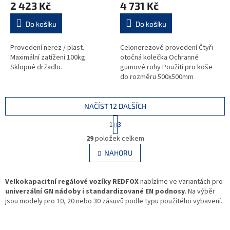
2 423 Kč
4 731 Kč
Do košíku
Do košíku
Provedení nerez / plast.
Celonerezové provedení Čtyři
Maximální zatížení 100kg.
otočná kolečka Ochranné
Sklopné držadlo.
gumové rohy Použití pro koše
do rozměru 500x500mm
NAČÍST 12 DALŠÍCH
S
1
3
t
O
r
29
položek celkem
v
á
l
NAHORU
n
á
k
d
o
v
Velkokapacitní regálové vozíky REDFOX
a
nabízíme ve variantách pro
á
univerzální GN nádoby i standardizované EN podnosy
c
. Na výběr
n
jsou modely pro 10, 20 nebo 30 zásuvů podle typu použitého vybavení.
í
í
p
r