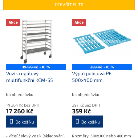
n
OTEVŘÍT FILTR
í
p
V
r
Akce
Akce
ý
o
p
d
i
u
s
k
p
t
r
ů
o
19 179 Kč
–10 %
399 Kč
–10 %
d
Vozík regálový
Výplň policová PE
u
multifunkční KCM-55
500x400 mm
k
t
Na objednávku
Na objednávku
ů
14 264 Kč bez DPH
297 Kč bez DPH
17 260 Kč
359 Kč
Do košíku
Do košíku
• Víceúčelový vozík (skladování,
Rozměry: 500x300 nebo 400 mm