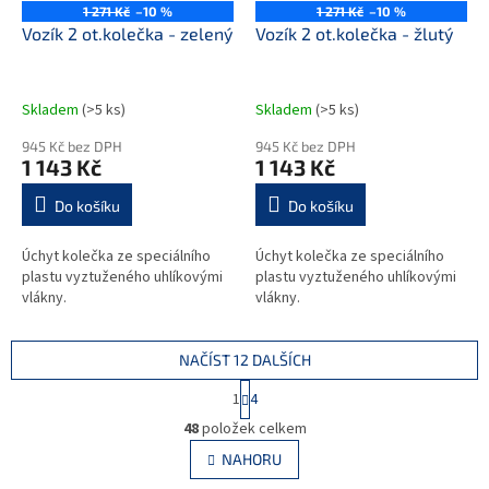
1 271 Kč
–10 %
1 271 Kč
–10 %
Vozík 2 ot.kolečka - zelený
Vozík 2 ot.kolečka - žlutý
Skladem
(>5 ks)
Skladem
(>5 ks)
945 Kč bez DPH
945 Kč bez DPH
1 143 Kč
1 143 Kč
Do košíku
Do košíku
Úchyt kolečka ze speciálního
Úchyt kolečka ze speciálního
plastu vyztuženého uhlíkovými
plastu vyztuženého uhlíkovými
vlákny.
vlákny.
NAČÍST 12 DALŠÍCH
S
1
4
t
O
r
48
položek celkem
v
á
l
NAHORU
n
á
k