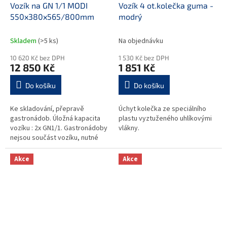
Vozík na GN 1/1 MODI
Vozík 4 ot.kolečka guma -
550x380x565/800mm
modrý
Skladem
(>5 ks)
Na objednávku
10 620 Kč bez DPH
1 530 Kč bez DPH
12 850 Kč
1 851 Kč
Do košíku
Do košíku
Ke skladování, přepravě
Úchyt kolečka ze speciálního
gastronádob. Úložná kapacita
plastu vyztuženého uhlíkovými
vozíku : 2x GN1/1. Gastronádoby
vlákny.
nejsou součást vozíku, nutné
přikoupit.
Akce
Akce