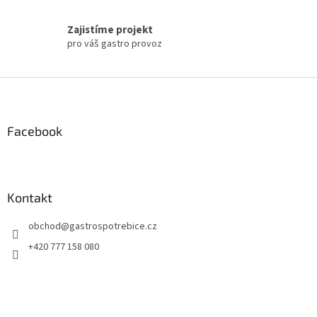
Zajistíme projekt
pro váš gastro provoz
Z
á
p
a
Facebook
t
í
Kontakt
obchod
@
gastrospotrebice.cz
+420 777 158 080