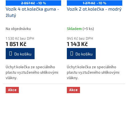
2 057 Kč
–10 %
1 271 Kč
–10 %
Vozík 4 ot.kolečka guma -
Vozík 2 ot.kolečka - modrý
žlutý
Na objednávku
Skladem
(>5 ks)
1 530 Kč bez DPH
945 Kč bez DPH
1 851 Kč
1 143 Kč
Do košíku
Do košíku
Úchyt kolečka ze speciálního
Úchyt kolečka ze speciálního
plastu vyztuženého uhlíkovými
plastu vyztuženého uhlíkovými
vlákny.
vlákny.
Akce
Akce