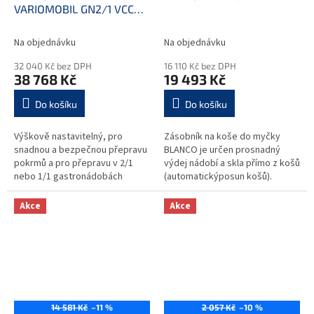
VARIOMOBIL GN2/1 VCC
211/311 výroba
Na objednávku
Na objednávku
32 040 Kč bez DPH
16 110 Kč bez DPH
38 768 Kč
19 493 Kč
Do košíku
Do košíku
Výškově nastavitelný, pro
Zásobník na koše do myčky
snadnou a bezpečnou přepravu
BLANCO je určen prosnadný
pokrmů a pro přepravu v 2/1
výdej nádobí a skla přímo z košů
nebo 1/1 gastronádobách
(automatickýposun košů).
(gastronádoby a dělící příčka
Celonerezové provedení se
1/1, nejsou součástí balení)...
čtyřmi otočnýmikolečky
Akce
Akce
(dvakrát brzděná)....
14 581 Kč
–11 %
2 057 Kč
–10 %