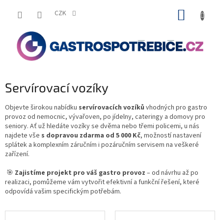
Přejít
NÁKUP
na
CZK
obsah
KOŠÍK
Servírovací vozíky
Objevte širokou nabídku
servírovacích vozíků
vhodných pro gastro
provoz od nemocnic, vývařoven, po jídelny, cateringy a domovy pro
seniory. Ať už hledáte vozíky se dvěma nebo třemi policemi, u nás
najdete vše
s dopravou zdarma od 5 000 Kč
, možností nastavení
splátek a komplexním záručním i pozáručním servisem na veškeré
zařízení.
🎯
Zajistíme projekt pro váš gastro provoz
– od návrhu až po
realizaci, pomůžeme vám vytvořit efektivní a funkční řešení, které
odpovídá vašim specifickým potřebám.