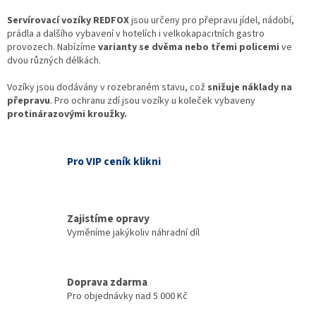
d
o
v
Servírovací vozíky REDFOX
jsou určeny pro přepravu jídel, nádobí,
a
á
prádla a dalšího vybavení v hotelích i velkokapacitních gastro
c
n
provozech. Nabízíme
varianty se dvěma nebo třemi policemi
í
ve
í
dvou různých délkách.
p
r
Vozíky jsou dodávány v rozebraném stavu, což
v
snižuje náklady na
přepravu
.
Pro ochranu zdí jsou vozíky u koleček vybaveny
k
protinárazovými kroužky.
y
v
ý
p
Pro VIP ceník klikni
i
s
u
Zajistíme opravy
Vyměníme jakýkoliv náhradní díl
Doprava zdarma
Pro objednávky nad 5 000 Kč