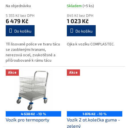
t
Na objednávku
Skladem
(>5 ks)
ů
5 355 Kč bez DPH
845 Kč bez DPH
6 479 Kč
1 023 Kč
Do košíku
Do košíku
Tři lisované police ve tvaru tácu
Ojka k vozíku COMPLASTEC.
se zaoblenými hranami,
nerezová ocel, zvukotěsné a
přišroubované k rámu tácu
Akce
Akce
4 538 Kč
–10 %
1 876 Kč
–10 %
Vozík pro termoporty
Vozík 2 ot.kolečka guma -
zelený