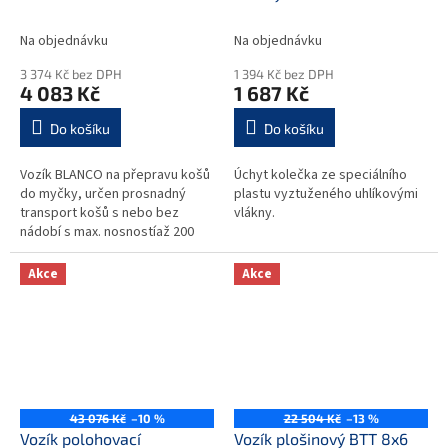
Na objednávku
Na objednávku
3 374 Kč bez DPH
1 394 Kč bez DPH
4 083 Kč
1 687 Kč
Do košíku
Do košíku
Vozík BLANCO na přepravu košů
Úchyt kolečka ze speciálního
do myčky, určen prosnadný
plastu vyztuženého uhlíkovými
transport košů s nebo bez
vlákny.
nádobí s max. nosnostíaž 200
kg. Celonerezovém provedení
se čtyřmi otočnými kolečky 125
Akce
Akce
mm...
43 076 Kč
–10 %
22 504 Kč
–13 %
Vozík polohovací
Vozík plošinový BTT 8x6