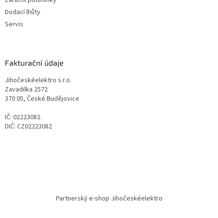
Záruční podmínky
Dodací lhůty
Servis
Fakturační údaje
Jihočeskéelektro s.r.o.
Zavadilka 2572
370 05, České Budějovice
IČ: 02223082
DIČ: CZ02223082
Partnerský e-shop Jihočeskéelektro