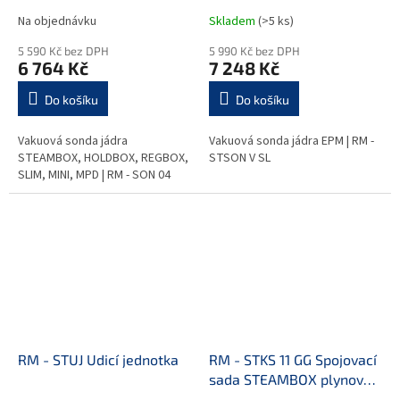
MINI, MPD
Na objednávku
Skladem
(>5 ks)
5 590 Kč bez DPH
5 990 Kč bez DPH
6 764 Kč
7 248 Kč
Do košíku
Do košíku
Vakuová sonda jádra
Vakuová sonda jádra EPM | RM -
STEAMBOX, HOLDBOX, REGBOX,
STSON V SL
SLIM, MINI, MPD | RM - SON 04
RM - STUJ Udicí jednotka
RM - STKS 11 GG Spojovací
sada STEAMBOX plynový
0611 + 0611 Pravé dveře