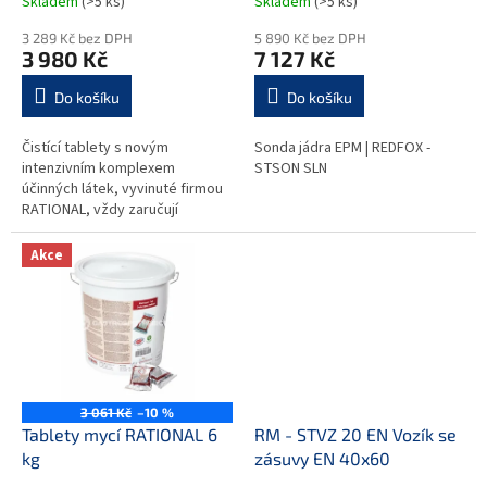
Skladem
(>5 ks)
Skladem
(>5 ks)
ů
3 289 Kč bez DPH
5 890 Kč bez DPH
3 980 Kč
7 127 Kč
Do košíku
Do košíku
Čistící tablety s novým
Sonda jádra EPM | REDFOX -
intenzivním komplexem
STSON SLN
účinných látek, vyvinuté firmou
RATIONAL, vždy zaručují
maximální čistící účinek. Jsou
vysoce koncentrované a díky
Akce
tomu i mimořádně...
3 061 Kč
–10 %
Tablety mycí RATIONAL 6
RM - STVZ 20 EN Vozík se
kg
zásuvy EN 40x60