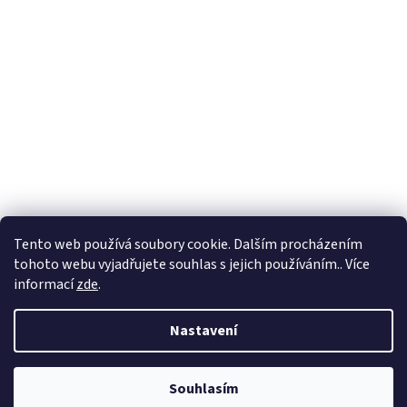
Tento web používá soubory cookie. Dalším procházením
tohoto webu vyjadřujete souhlas s jejich používáním.. Více
informací
zde
.
Nastavení
Souhlasím
!!!!!! AKTUÁLNÍ AKCE VIP SLEVY !!!!!! ŽÁDNÁ REGISTRACE