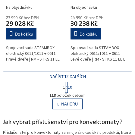
Pravé dveře
Levé dveře
Na objednávku
Na objednávku
23 990 Kč bez DPH
24 990 Kč bez DPH
29 028 Kč
30 238 Kč
Do košíku
Do košíku
Spojovací sada STEAMBOX
Spojovací sada STEAMBOX
elektrický 0611/1011 + 0611
elektrický 0611/1011 + 0611
Pravé dveře | RM - STKS 11 EE
Levé dveře | RM - STKS 11 EE L
NAČÍST 12 DALŠÍCH
S
1
10
t
O
r
118
položek celkem
v
á
l
NAHORU
n
á
k
d
o
v
Jak vybrat příslušenství pro konvektomaty?
a
á
c
n
í
Příslušenství pro konvektomaty zahrnuje širokou škálu produktů, které