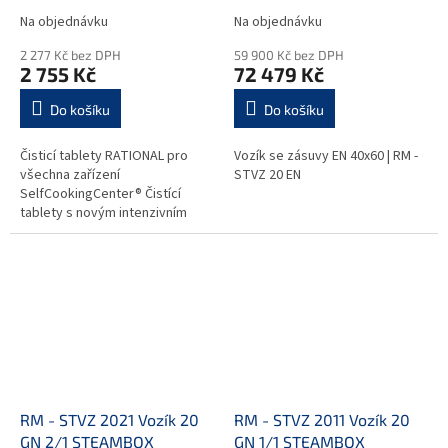
Na objednávku
Na objednávku
2 277 Kč bez DPH
59 900 Kč bez DPH
2 755 Kč
72 479 Kč
Do košíku
Do košíku
Čisticí tablety RATIONAL pro
Vozík se zásuvy EN 40x60 | RM -
všechna zařízení
STVZ 20 EN
SelfCookingCenter® Čistící
tablety s novým intenzivním
komplexem účinných látek,
vyvinuté firmou RATIONAL, vždy
zaručují maximální...
RM - STVZ 2021 Vozík 20
RM - STVZ 2011 Vozík 20
GN 2/1 STEAMBOX
GN 1/1 STEAMBOX