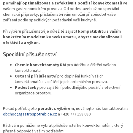
í
p
pomáhají optimalizovat a zefektivnit použití konvektomatů
ve
r
vašem gastronomickém provozu. Od podestaveb až po speciální
v
chemické přípravky, příslušenství vám umožní přizpůsobit vaše
k
zařízení podle specifických požadavků vaší kuchyně.
y
v
Při výběru příslušenství je důležité zajistit
kompatibilitu s vaším
ý
konkrétním modelem konvektomatu, abyste maximalizovali
p
efektivitu a výkon.
i
Speciální příslušenství
s
u
Chemie konvektomaty RM
pro údržbu a čištění vašeho
konvektomatu.
Ostatní příslušenství
pro doplnění funkcí vašich
konvektomatů a zajištění jejich optimálního provozu.
Podestavby
pro zajištění pohodlnějšího použití a efektivní
organizace prostoru.
Pokud potřebujete
poradit s výběrem
, neváhejte nás kontaktovat na
obchod@gastrospotrebice.cz
a +420 777 158 080.
Rádi vám pomůžeme vybrat příslušenství ke konvektomatům, který
přesně odpovídá vašim potřebám!