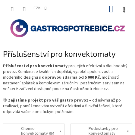
Přejít
NÁKUP
na
CZK
obsah
KOŠÍK
Příslušenství pro konvektomaty
Příslušenství pro konvektomaty
pro jejich efektivní a dlouhodobý
provoz. Kombinace kvalitních doplňků, vysoké spolehlivosti a
moderního designu
s dopravou zdarma od 5 000 Kč
, možností
nastavení splátek a komplexním záručním i pozáručním servisem na
veškeré zařízení dostupné pouze na GastroSpotrebice.cz.
🎯
Zajistíme projekt pro váš gastro provoz
– od návrhu až po
realizaci, pomůžeme vám vytvořit efektivní a funkční řešení, které
odpovídá vašim specifickým potřebám.
Chemie
Podestavby pro
konvektomaty RM
konvektomaty