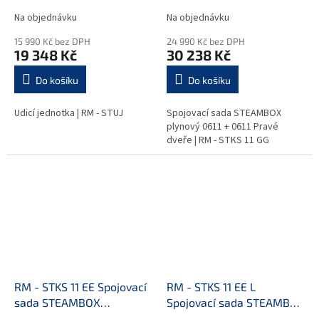
Na objednávku
Na objednávku
15 990 Kč bez DPH
24 990 Kč bez DPH
19 348 Kč
30 238 Kč
Do košíku
Do košíku
Udicí jednotka | RM - STUJ
Spojovací sada STEAMBOX
plynový 0611 + 0611 Pravé
dveře | RM - STKS 11 GG
RM - STKS 11 EE Spojovací
RM - STKS 11 EE L
sada STEAMBOX
Spojovací sada STEAMBOX
elektrický 0611/1011 + 0611
elektrický 0611/1011 + 0611