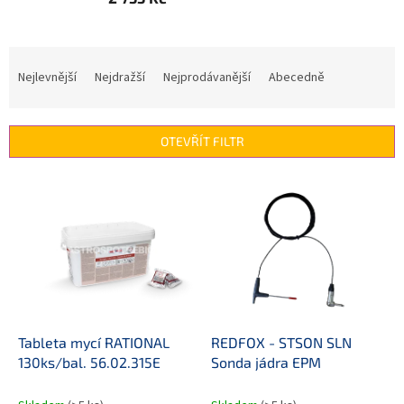
Ř
a
Nejlevnější
Nejdražší
Nejprodávanější
Abecedně
z
e
n
OTEVŘÍT FILTR
í
p
V
r
ý
o
p
d
i
u
s
k
p
t
r
ů
o
d
Tableta mycí RATIONAL
REDFOX - STSON SLN
u
130ks/bal. 56.02.315E
Sonda jádra EPM
k
t