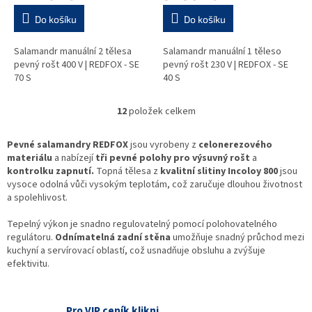
Do košíku
Do košíku
Salamandr manuální 2 tělesa
Salamandr manuální 1 těleso
pevný rošt 400 V | REDFOX - SE
pevný rošt 230 V | REDFOX - SE
70 S
40 S
12
položek celkem
O
v
l
Pevné salamandry REDFOX
jsou vyrobeny z
celonerezového
á
materiálu
a nabízejí
tři pevné polohy pro výsuvný rošt
a
d
kontrolku zapnutí.
Topná tělesa z
kvalitní slitiny Incoloy 800
jsou
a
vysoce odolná vůči vysokým teplotám, což zaručuje dlouhou životnost
c
a spolehlivost.
í
p
Tepelný výkon je snadno regulovatelný pomocí polohovatelného
r
regulátoru.
Odnímatelná zadní stěna
umožňuje snadný průchod mezi
v
kuchyní a servírovací oblastí, což usnadňuje obsluhu a zvýšuje
k
efektivitu.
y
v
ý
Pro VIP ceník klikni