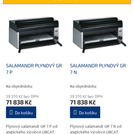
í
p
V
r
ý
o
p
d
i
u
s
k
p
t
r
ů
o
d
SALAMANDR PLYNOVÝ GR
SALAMANDR PLYNOVÝ GR
u
7 P
7 N
k
t
Na objednávku
Na objednávku
ů
59 370 Kč bez DPH
59 370 Kč bez DPH
71 838 Kč
71 838 Kč
Do košíku
Do košíku
Plynový salamandr GR 7 P od
Plynový salamandr GR 7 N od
anglického výrobce LINCAT
anglického výrobce LINCAT