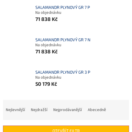
SALAMANDR PLYNOVÝ GR 7 P
Na objednávku
71 838 Kč
SALAMANDR PLYNOVÝ GR 7 N
Na objednávku
71 838 Kč
SALAMANDR PLYNOVÝ GR 3 P
Na objednávku
50 179 Kč
Ř
a
Nejlevnější
Nejdražší
Nejprodávanější
Abecedně
z
e
n
OTEVŘÍT FILTR