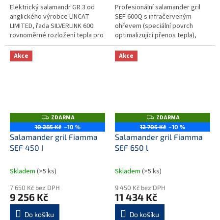
Elektrický salamandr GR 3 od
Profesionální salamander gril
anglického výrobce LINCAT
SEF 600Q s infračerveným
LIMITED, řada SILVERLINK 600.
ohřevem (speciální povrch
rovnoměrné rozložení tepla pro
optimalizující přenos tepla),
dokonalé grilování a regulaci
detekcí vloženého nádobí,
teploty nerezové...
disponující velkou varnou
Akce
Akce
plochou a...
ZDARMA
ZDARMA
Z
Z
D
D
10 285 Kč
–10 %
12 705 Kč
–10 %
A
A
Salamander gril Fiamma
Salamander gril Fiamma
R
R
M
M
SEF 450 I
SEF 650 l
A
A
Skladem
(>5 ks)
Skladem
(>5 ks)
7 650 Kč bez DPH
9 450 Kč bez DPH
9 256 Kč
11 434 Kč
Do košíku
Do košíku