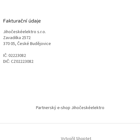
Fakturační údaje
Jihočeskéelektro s.r.o.
Zavadilka 2572
370 05, České Budějovice
IČ: 02223082
DIČ: CZ02223082
Partnerský e-shop Jihočeskéelektro
Vytvořil Shoptet