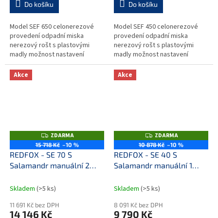
Do košíku
Do košíku
Model SEF 650 celonerezové
Model SEF 450 celonerezové
provedení odpadní miska
provedení odpadní miska
nerezový rošt s plastovými
nerezový rošt s plastovými
madly možnost nastavení
madly možnost nastavení
výkonu u každého ze dvou
výkonu a signalizace chodu
samostatně ovládaných těles
Akce
Akce
signalizace zapnutí a...
ZDARMA
ZDARMA
Z
Z
D
D
15 718 Kč
–10 %
10 878 Kč
–10 %
A
A
REDFOX - SE 70 S
REDFOX - SE 40 S
R
R
M
M
Salamandr manuální 2
Salamandr manuální 1
A
A
tělesa pevný rošt 400 V
těleso pevný rošt 230 V
Skladem
(>5 ks)
Skladem
(>5 ks)
11 691 Kč bez DPH
8 091 Kč bez DPH
14 146 Kč
9 790 Kč