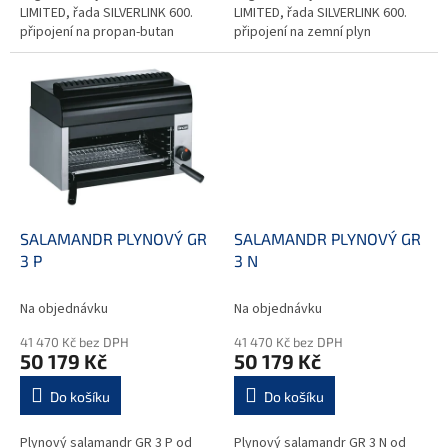
LIMITED, řada SILVERLINK 600.
LIMITED, řada SILVERLINK 600.
připojení na propan-butan
připojení na zemní plyn
plynové keramické hořáky
keramické plynové hořáky
variabilní nastavení teploty...
variabilní nastavení teploty...
SALAMANDR PLYNOVÝ GR
SALAMANDR PLYNOVÝ GR
3 P
3 N
Na objednávku
Na objednávku
41 470 Kč bez DPH
41 470 Kč bez DPH
50 179 Kč
50 179 Kč
Do košíku
Do košíku
Plynový salamandr GR 3 P od
Plynový salamandr GR 3 N od