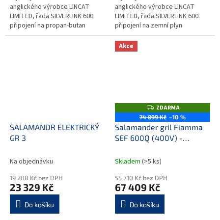
anglického výrobce LINCAT
anglického výrobce LINCAT
LIMITED, řada SILVERLINK 600.
LIMITED, řada SILVERLINK 600.
připojení na propan-butan
připojení na zemní plyn
keramické plynové hořáky
keramické plynové hořáky
variabilní nastavení teploty...
variabilní nastavení teploty...
Akce
ZDARMA
Z
D
74 899 Kč
–10 %
A
SALAMANDR ELEKTRICKÝ
Salamander gril Fiamma
R
M
GR 3
SEF 600Q (400V) -
A
sklokeramický
Na objednávku
Skladem
(>5 ks)
19 280 Kč bez DPH
55 710 Kč bez DPH
23 329 Kč
67 409 Kč
Do košíku
Do košíku