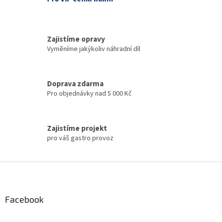
p
i
s
u
Zajistíme opravy
Vyměníme jakýkoliv náhradní díl
Doprava zdarma
Pro objednávky nad 5 000 Kč
Zajistíme projekt
pro váš gastro provoz
Z
á
p
a
Facebook
t
í