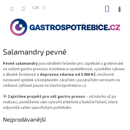
Přejít
NÁKUP
na
CZK
obsah
KOŠÍK
Salamandry pevné
Pevné salamandry
jsou ideálním řešením pro zapékání a gratinování
ve vašem gastro provozu. Kombinace spolehlivosti, vysokého výkonu
a dlouhé životnosti
s dopravou zdarma od 5 000 Kč
, možností
nastavení splátek a komplexním záručním i pozáručním servisem na
veškeré zařízení pouze na GastroSpotrebice.cz.
🎯
Zajistíme projekt pro váš gastro provoz
– od návrhu až po
realizaci, pomůžeme vám vytvořit efektivní a funkční řešení, které
odpovídá vašim specifickým potřebám.
Nejprodávanější