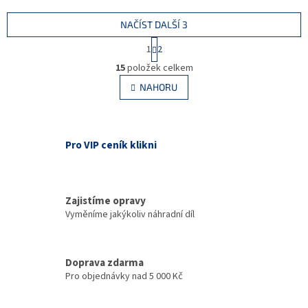
500ks(1290301).
500ks(1290301).
NAČÍST DALŠÍ 3
S
1
2
t
O
r
15
položek celkem
v
á
l
NAHORU
n
á
k
d
o
v
a
á
c
Pro VIP ceník klikni
n
í
í
p
r
v
Zajistíme opravy
k
Vyměníme jakýkoliv náhradní díl
y
v
ý
p
Doprava zdarma
i
Pro objednávky nad 5 000 Kč
s
u