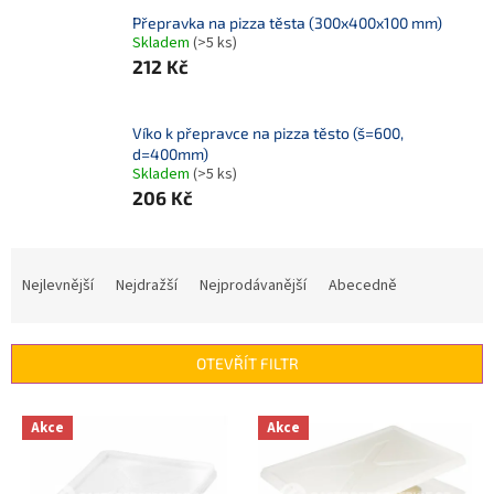
Přepravka na pizza těsta (300x400x100 mm)
Skladem
(>5 ks)
212 Kč
Víko k přepravce na pizza těsto (š=600,
d=400mm)
Skladem
(>5 ks)
206 Kč
Ř
a
Nejlevnější
Nejdražší
Nejprodávanější
Abecedně
z
e
n
OTEVŘÍT FILTR
í
p
V
r
Akce
Akce
ý
o
p
d
i