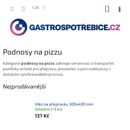
Přejít
NÁKUP
na
CZK
obsah
KOŠÍK
Podnosy na pizzu
Kategorie
podnosy na pizzu
zahrnuje servírovací a transportní
pomůcky určené pro přepravu, prezentaci a porcování pizzy v
domácím i profesionálním provozu.
Nejprodávanější
Víko na přepravku 300x400 mm
Skladem
(>5 ks)
137 Kč