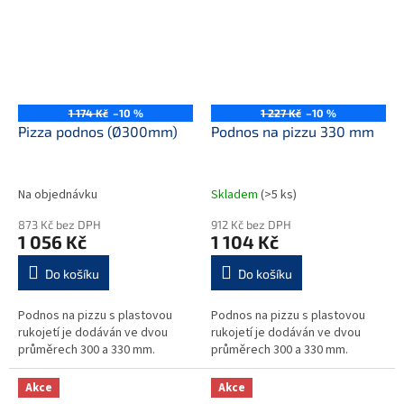
1 174 Kč
–10 %
1 227 Kč
–10 %
Pizza podnos (Ø300mm)
Podnos na pizzu 330 mm
Na objednávku
Skladem
(>5 ks)
873 Kč bez DPH
912 Kč bez DPH
1 056 Kč
1 104 Kč
Do košíku
Do košíku
Podnos na pizzu s plastovou
Podnos na pizzu s plastovou
rukojetí je dodáván ve dvou
rukojetí je dodáván ve dvou
průměrech 300 a 330 mm.
průměrech 300 a 330 mm.
Akce
Akce