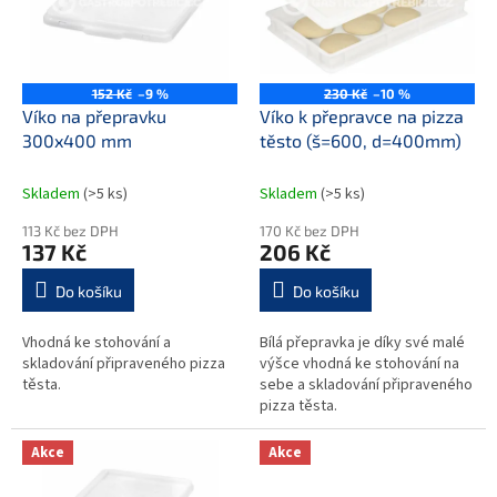
u
s
k
p
t
r
ů
o
152 Kč
–9 %
230 Kč
–10 %
d
Víko na přepravku
Víko k přepravce na pizza
u
300x400 mm
těsto (š=600, d=400mm)
k
t
Skladem
(>5 ks)
Skladem
(>5 ks)
ů
113 Kč bez DPH
170 Kč bez DPH
137 Kč
206 Kč
Do košíku
Do košíku
Vhodná ke stohování a
Bílá přepravka je díky své malé
skladování připraveného pizza
výšce vhodná ke stohování na
těsta.
sebe a skladování připraveného
pizza těsta.
Akce
Akce