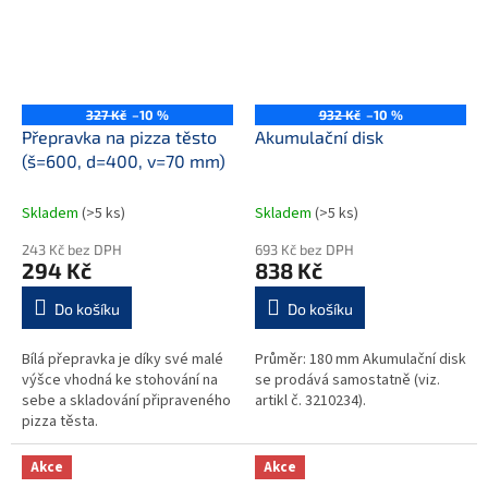
327 Kč
–10 %
932 Kč
–10 %
Přepravka na pizza těsto
Akumulační disk
(š=600, d=400, v=70 mm)
Skladem
(>5 ks)
Skladem
(>5 ks)
243 Kč bez DPH
693 Kč bez DPH
294 Kč
838 Kč
Do košíku
Do košíku
Bílá přepravka je díky své malé
Průměr: 180 mm Akumulační disk
výšce vhodná ke stohování na
se prodává samostatně (viz.
sebe a skladování připraveného
artikl č. 3210234).
pizza těsta.
Akce
Akce