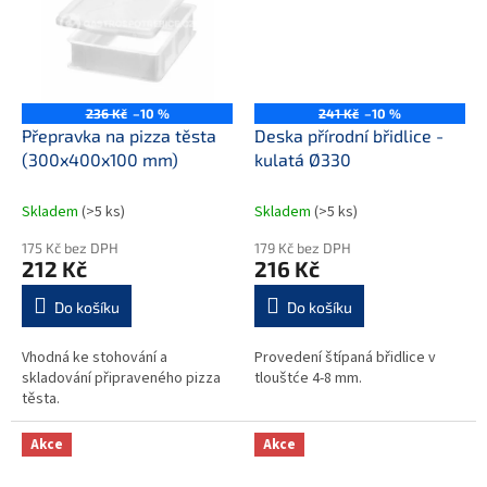
236 Kč
–10 %
241 Kč
–10 %
Přepravka na pizza těsta
Deska přírodní břidlice -
(300x400x100 mm)
kulatá Ø330
Skladem
(>5 ks)
Skladem
(>5 ks)
175 Kč bez DPH
179 Kč bez DPH
212 Kč
216 Kč
Do košíku
Do košíku
Vhodná ke stohování a
Provedení štípaná břidlice v
skladování připraveného pizza
tlouštće 4-8 mm.
těsta.
Akce
Akce