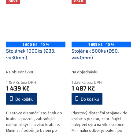
Akce
Akce
1 600 Kč
–10 %
1 653 Kč
–10 %
Stojánek 1000ks (Ø33,
Stojánek 500ks (Ø50,
v=30mm)
v=40mm)
Na objednávku
Na objednávku
1 189 Kč bez DPH
1 229 Kč bez DPH
1 439 Kč
1 487 Kč
Do košíku
Do košíku
Plastový distanční stojánek do
Plastový distanční stojánek do
krabic s pizzou, zabraňující
krabic s pizzou, zabraňující
nalepení sýra na víko krabice.
nalepení sýra na víko krabice.
Minimální odběr je balení po
Minimální odběr je balení po
1000ks(1290300) nebo
1000ks(1290300) nebo