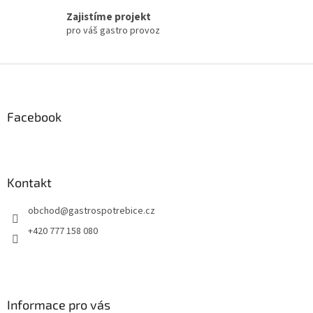
Zajistíme projekt
pro váš gastro provoz
Z
á
p
a
Facebook
t
í
Kontakt
obchod
@
gastrospotrebice.cz
+420 777 158 080
Informace pro vás