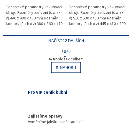
Technické parametry Vakuovací
Technické parametry Vakuovací
stroje Rozměry zařízení (š x h x
stroje Rozměry zařízení (š x h x
v) 440 x 480 x 430 mm Rozměr
v) 510 x 530 x 450 mm Rozměr
komory (š x h x v) 380 x 360 x 170
komory (š x h x v) 445 x 410 x 200
mm Délka svařovací lišty 355
mm Délka svařovací lišty 420
mm Výkon...
mm Výkon...
NAČÍST 12 DALŠÍCH
S
1
40
t
O
r
474
položek celkem
v
á
l
NAHORU
n
á
k
d
o
v
a
á
c
Pro VIP ceník klikni
n
í
í
p
r
v
Zajistíme opravy
k
Vyměníme jakýkoliv náhradní díl
y
v