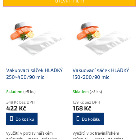
OTEVŘÍT FILTR
í
p
V
r
ý
o
p
d
i
u
s
k
p
t
r
ů
o
d
Vakuovací sáček HLADKÝ
Vakuovací sáček HLADKÝ
u
250×400/90 mic
150×200/90 mic
k
t
Skladem
(>5 ks)
Skladem
(>5 ks)
ů
349 Kč bez DPH
139 Kč bez DPH
422 Kč
168 Kč
Do košíku
Do košíku
Využití: v potravinářském
Využití: v potravinářském