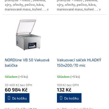
průmyslu – maso , zelenina,
průmyslu – maso , zelenina,
sýry, ořechy, pečivo, káva,
sýry, ořechy, pečivo, káva,
marinované maso, koření …. v
marinované maso, koření …. v
gastronomii
gastronomii
NORDline VB 50 Vakuová
Vakuovací sáček HLADKÝ
balička
150x200/70 mic
Skladem
(>5 ks)
Skladem
(>5 ks)
50 400 Kč bez DPH
109 Kč bez DPH
60 984 Kč
132 Kč
Do košíku
Do košíku