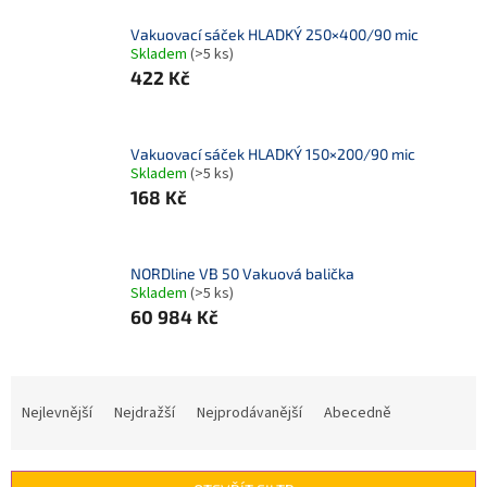
Vakuovací sáček HLADKÝ 250×400/90 mic
Skladem
(>5 ks)
422 Kč
Vakuovací sáček HLADKÝ 150×200/90 mic
Skladem
(>5 ks)
168 Kč
NORDline VB 50 Vakuová balička
Skladem
(>5 ks)
60 984 Kč
Ř
a
Nejlevnější
Nejdražší
Nejprodávanější
Abecedně
z
e
n