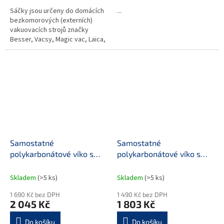
Sáčky jsou určeny do domácích
...
bezkomorových (externích)
vakuovacích strojů značky
Besser, Vacsy, Magic vac, Laica,
Lavezzini, ETA , Food Saver,
Concept, Steba, Severin,
Ardes,...
Samostatné
Samostatné
polykarbonátové víko s
polykarbonátové víko s
ventilem pro
ventilem pro
gastronádobu 1/2
gastronádobu 1/3
Skladem
(>5 ks)
Skladem
(>5 ks)
1 690 Kč bez DPH
1 490 Kč bez DPH
2 045 Kč
1 803 Kč
Do košíku
Do košíku