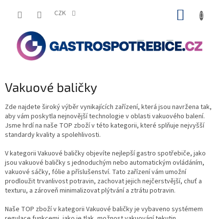
Přejít
NÁKUP
na
CZK
obsah
KOŠÍK
Vakuové baličky
Zde najdete široký výběr vynikajících zařízení, která jsou navržena tak,
aby vám poskytla nejnovější technologie v oblasti vakuového balení.
Jsme hrdí na naše TOP zboží v této kategorii, které splňuje nejvyšší
standardy kvality a spolehlivosti.
V kategorii Vakuové baličky objevíte nejlepší gastro spotřebiče, jako
jsou vakuové baličky s jednoduchým nebo automatickým ovládáním,
vakuové sáčky, fólie a příslušenství. Tato zařízení vám umožní
prodloužit trvanlivost potravin, zachovat jejich nejčerstvější, chuť a
texturu, a zároveň minimalizovat plýtvání a ztrátu potravin.
Naše TOP zboží v kategorii Vakuové baličky je vybaveno systémem
regulace funkcemi, jako je tlak, možnost vakuování tekutin,