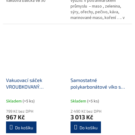
Vakuová balička VB 50
Využití: v potravinářském
průmyslu – maso , zelenina,
sýry, ořechy, pečivo, káva,
marinované maso, koření …. v
gastronomii
Vakuovací sáček
Samostatné
VROUBKOVANÝ
polykarbonátové víko s
400×600/105 mic
ventilem pro
gastronádobu 1/1
Skladem
(>5 ks)
Skladem
(>5 ks)
799 Kč bez DPH
2 490 Kč bez DPH
967 Kč
3 013 Kč
Do košíku
Do košíku