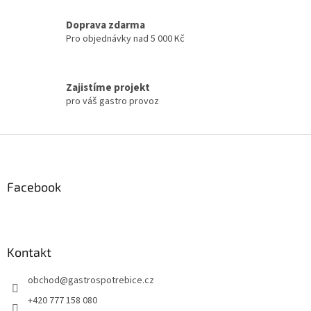
ý
p
Doprava zdarma
i
Pro objednávky nad 5 000 Kč
s
u
Zajistíme projekt
pro váš gastro provoz
Z
á
p
a
Facebook
t
í
Kontakt
obchod
@
gastrospotrebice.cz
+420 777 158 080