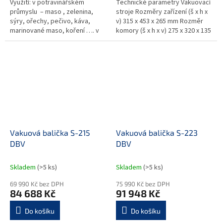
Využití: v potravinářském
Technické parametry Vakuovací
průmyslu – maso , zelenina,
stroje Rozměry zařízení (š x h x
sýry, ořechy, pečivo, káva,
v) 315 x 453 x 265 mm Rozměr
marinované maso, koření …. v
komory (š x h x v) 275 x 320 x 135
gastronomii
mm Délka svařovací lišty 270
mm Výkon...
Vakuová balička S-215
Vakuová balička S-223
DBV
DBV
Skladem
(>5 ks)
Skladem
(>5 ks)
69 990 Kč bez DPH
75 990 Kč bez DPH
84 688 Kč
91 948 Kč
Do košíku
Do košíku