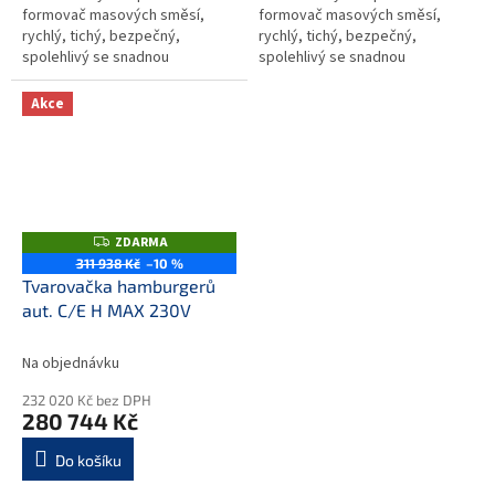
formovač masových směsí,
formovač masových směsí,
rychlý, tichý, bezpečný,
rychlý, tichý, bezpečný,
spolehlivý se snadnou
spolehlivý se snadnou
obsluhou, údržbou a čistěním.
obsluhou, údržbou a čistěním.
Vhodný pro výrobu polotovarů s
Vhodný pro výrobu polotovarů s
Akce
využitím různých...
využitím různých...
ZDARMA
Z
D
311 938 Kč
–10 %
A
Tvarovačka hamburgerů
R
M
aut. C/E H MAX 230V
A
Na objednávku
232 020 Kč bez DPH
280 744 Kč
Do košíku