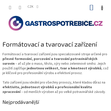
Přejít
NÁKUP
na
CZK
obsah
KOŠÍK
Formátovací a tvarovací zařízení
Formátovací a tvarovací zařízení jsou specializované stroje určené pro
přesné formování, porcování a tvarování potravinářských
surovin
– ať už jde o maso, těsto, sýry nebo zeleninové směsi. Jejich
použití zajišťuje
jednotnou velikost, tvar a hmotnost výrobků
, což
je klíčové pro profesionální výrobu a efektivní provoz.
Tato zařízení jsou ideální pro všechny provozy, které kladou důraz na
efektivitu, jednotnost výrobků a profesionální kvalitu
zpracování
– od menších výroben až po velké potravinářské závody.
Nejprodávanější