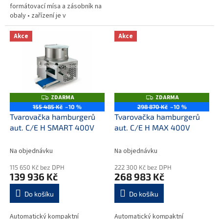
formátovací mísa a zásobník na
obaly • zařízení je v
mechanickém pákovém
provedení • snadné a rychlé
Akce
Akce
ovládání, čištění a...
ZDARMA
ZDARMA
Z
Z
D
D
155 485 Kč
–10 %
298 870 Kč
–10 %
A
A
Tvarovačka hamburgerů
Tvarovačka hamburgerů
R
R
M
M
aut. C/E H SMART 400V
aut. C/E H MAX 400V
A
A
Na objednávku
Na objednávku
115 650 Kč bez DPH
222 300 Kč bez DPH
139 936 Kč
268 983 Kč
Do košíku
Do košíku
Automatický kompaktní
Automatický kompaktní