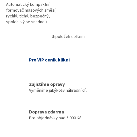
Automatický kompaktní
formovač masových směsí,
rychlý, tichý, bezpečný,
spolehlivý se snadnou
obsluhou, údržbou a čistěním.
Vhodný pro výrobu polotovarů s
5
položek celkem
O
využitím různých...
v
l
á
Pro VIP ceník klikni
d
a
c
í
Zajistíme opravy
p
Vyměníme jakýkoliv náhradní díl
r
v
k
y
Doprava zdarma
v
Pro objednávky nad 5 000 Kč
ý
p
i