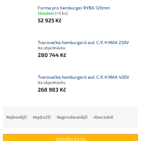
Forma pro hamburger RYBA 120mm
Skladem
(>5 ks)
52 925 Kč
Tvarovačka hamburgerů aut. C/E H MAX 230V
Na objednávku
280 744 Kč
Tvarovačka hamburgerů aut. C/E H MAX 400V
Na objednávku
268 983 Kč
Ř
a
Nejlevnější
Nejdražší
Nejprodávanější
Abecedně
z
e
n
OTEVŘÍT FILTR