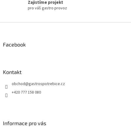
s
Zajistíme projekt
u
pro váš gastro provoz
Z
á
p
a
Facebook
t
í
Kontakt
obchod
@
gastrospotrebice.cz
+420 777 158 080
Informace pro vás