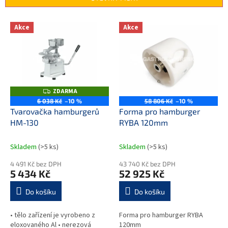
í
p
V
r
Akce
Akce
ý
o
p
d
i
u
s
k
p
t
r
ZDARMA
Z
ů
o
D
6 038 Kč
–10 %
58 806 Kč
–10 %
A
d
Tvarovačka hamburgerů
Forma pro hamburger
R
M
u
HM-130
RYBA 120mm
A
k
t
Skladem
(>5 ks)
Skladem
(>5 ks)
ů
4 491 Kč bez DPH
43 740 Kč bez DPH
5 434 Kč
52 925 Kč
Do košíku
Do košíku
• tělo zařízení je vyrobeno z
Forma pro hamburger RYBA
eloxovaného Al • nerezová
120mm