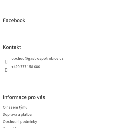
Z
á
p
a
Facebook
t
í
Kontakt
obchod
@
gastrospotrebice.cz
+420 777 158 080
Informace pro vás
O našem týmu
Doprava a platba
Obchodní podmínky