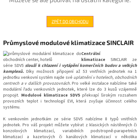
ZPĚT DO OBCHODU
Průmyslové modulové klimatizace SINCLAIR
Centrální
klimatizace
SINCLAIR ze
série SDV5
slouží k chlazení i vytápění komerčních budov a velkých
komplexů.
Díky možnosti připojení až 53 vnitřních jednotek na 1
jednotku venkovní systém najde své
uplatnění v hotelech, obchodních
centrech a v dalších provozovnách.
Pro velké instalace nabízíme také
modulární řadu venkovních jednotek, které lze do 3 kusů vzájemně
propojit.
Modulové klimatizace SDV5
překvapí širokým rozsahem
provozních teplot i technologií EVI, která zvyšuje účinnost celého
systému.
K venkovním jednotkám ze série SDV5 nabízíme 8 typů vnitřních
jednotek. Pro váš projekt můžete vybírat z klasických nástěnných či
konzolových klimatizací, variabilních podstropně-parapetních
klimatizací a kazetových či kanálových klimatizací v několika