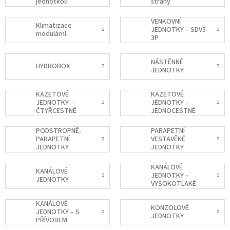
jednotkou
strany
VENKOVNÍ
Klimatizace
JEDNOTKY – SDV5-
modulární
3P
NÁSTĚNNÉ
HYDROBOX
JEDNOTKY
KAZETOVÉ
KAZETOVÉ
JEDNOTKY –
JEDNOTKY –
ČTYŘCESTNÉ
JEDNOCESTNÉ
PODSTROPNĚ-
PARAPETNÍ
PARAPETNÍ
VESTAVĚNÉ
JEDNOTKY
JEDNOTKY
KANÁLOVÉ
KANÁLOVÉ
JEDNOTKY –
JEDNOTKY
VYSOKOTLAKÉ
KANÁLOVÉ
KONZOLOVÉ
JEDNOTKY – S
JEDNOTKY
PŘÍVODEM
VZDUCHU