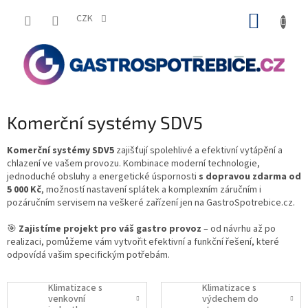
Přejít
NÁKUP
na
CZK
obsah
KOŠÍK
Komerční systémy SDV5
Komerční systémy SDV5
zajišťují spolehlivé a efektivní vytápění a
chlazení ve vašem provozu. Kombinace moderní technologie,
jednoduché obsluhy a energetické úspornosti
s dopravou zdarma od
5 000 Kč
, možností nastavení splátek a komplexním záručním i
pozáručním servisem na veškeré zařízení jen na GastroSpotrebice.cz.
🎯
Zajistíme projekt pro váš gastro provoz
– od návrhu až po
realizaci, pomůžeme vám vytvořit efektivní a funkční řešení, které
odpovídá vašim specifickým potřebám.
Klimatizace s
Klimatizace s
venkovní
výdechem do