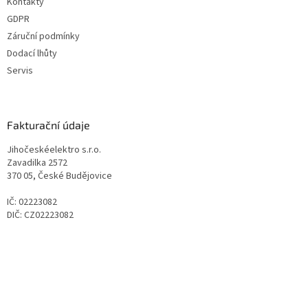
Kontakty
GDPR
Záruční podmínky
Dodací lhůty
Servis
Fakturační údaje
Jihočeskéelektro s.r.o.
Zavadilka 2572
370 05, České Budějovice
IČ: 02223082
DIČ: CZ02223082