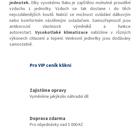
jednotek.
Díky vysokému tlaku je zajištěno mohutné proudění
vzduchu z jednotky. Vzduch se tak dostane i do těch
nejvzdálenějších koutů. Nabízí se možnost ovládání dálkovým
nebo komfortním nástěnným ovladačem. Samozřejmostí jsou
antikorozní vlastnosti výměníků a funkce
autorestart.
Vysokotlaké klimatizace
nabízíme v různých
výkonech chlazení a topení. Venkovní jednotky jsou dodávány
samostatně.
Pro VIP ceník klikni
Zajistíme opravy
Vyměníme jakýkoliv náhradní díl
Doprava zdarma
Pro objednávky nad 5 000 Kč