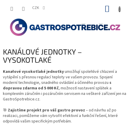
Přejít
NÁKUP
na
CZK
obsah
KOŠÍK
KANÁLOVÉ JEDNOTKY –
VYSOKOTLAKÉ
Kanałové vysokotlaké jednotky
umožňují spolehlivé chlazení a
vytápění s přesnou regulací teploty ve vašem provozu. Spojení
moderní technologie, snadného ovládání a účinného provozu
s
dopravou zdarma od 5 000 Kč
, možností nastavení splátek a
komplexním záručním i pozáručním servisem na veškeré zařízení jen na
GastroSpotrebice.cz.
🎯
Zajistíme projekt pro váš gastro provoz
– od návrhu až po
realizaci, pomůžeme vám vytvořit efektivní a funkční řešení, které
odpovídá vašim specifickým potřebám.