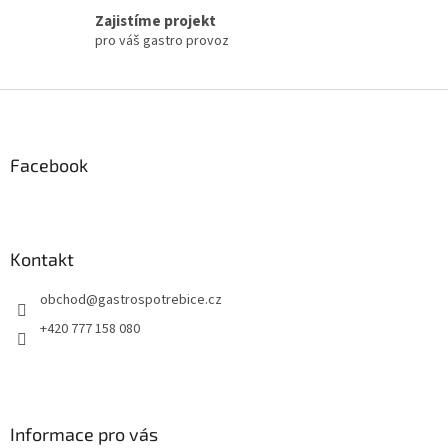
Zajistíme projekt
pro váš gastro provoz
Z
á
p
a
Facebook
t
í
Kontakt
obchod
@
gastrospotrebice.cz
+420 777 158 080
Informace pro vás