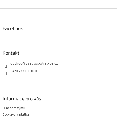
Z
á
p
a
Facebook
t
í
Kontakt
obchod
@
gastrospotrebice.cz
+420 777 158 080
Informace pro vás
O našem týmu
Doprava a platba