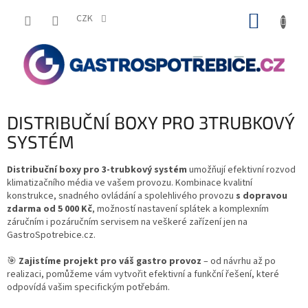
Přejít
NÁKUP
na
CZK
obsah
KOŠÍK
DISTRIBUČNÍ BOXY PRO 3TRUBKOVÝ
SYSTÉM
Distribuční boxy pro 3-trubkový systém
umožňují efektivní rozvod
klimatizačního média ve vašem provozu. Kombinace kvalitní
konstrukce, snadného ovládání a spolehlivého provozu
s dopravou
zdarma od 5 000 Kč
, možností nastavení splátek a komplexním
záručním i pozáručním servisem na veškeré zařízení jen na
GastroSpotrebice.cz.
🎯
Zajistíme projekt pro váš gastro provoz
– od návrhu až po
realizaci, pomůžeme vám vytvořit efektivní a funkční řešení, které
odpovídá vašim specifickým potřebám.