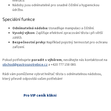
hnětačů.
Nádoby jsou odnímatelné pro snadné čištění a hygienickou
údržbu.
Speciální funkce
Odnímatelná nádoba:
Usnadňuje manipulaci a čištění.
Vysoký výkon:
Zajišťuje efektivní zpracování těsta i při větší
zátěži.
Bezpečnostní prvky:
Například pojistný termostat pro ochranu
zařízení.
Pokud potřebujete
poradit s výběrem
, neváhejte nás kontaktovat na
obchod@gastrospotrebice.cz
a +420 777 158 080.
Rádi vám pomůžeme vybrat hnětač těsta s odnímatelnou nádobou,
který přesně odpovídá vašim potřebám!
Pro VIP ceník klikni