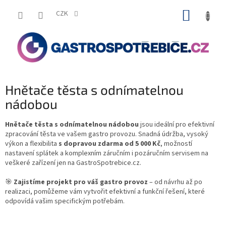
Přejít
NÁKUP
na
CZK
obsah
KOŠÍK
Hnětače těsta s odnímatelnou
nádobou
Hnětače těsta s odnímatelnou nádobou
jsou ideální pro efektivní
zpracování těsta ve vašem gastro provozu. Snadná údržba, vysoký
výkon a flexibilita
s dopravou zdarma od 5 000 Kč
, možností
nastavení splátek a komplexním záručním i pozáručním servisem na
veškeré zařízení jen na GastroSpotrebice.cz.
🎯
Zajistíme projekt pro váš gastro provoz
– od návrhu až po
realizaci, pomůžeme vám vytvořit efektivní a funkční řešení, které
odpovídá vašim specifickým potřebám.