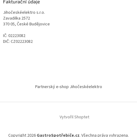
Fakturační údaje
Jihočeskéelektro s.r.o.
Zavadilka 2572
370 05, České Budějovice
IČ: 02223082
DIČ: CZ02223082
Partnerský e-shop Jihočeskéelektro
Vytvořil Shoptet
Copyright 2026
GastroSpotřebiče.cz
. Všechna práva vyhrazena.