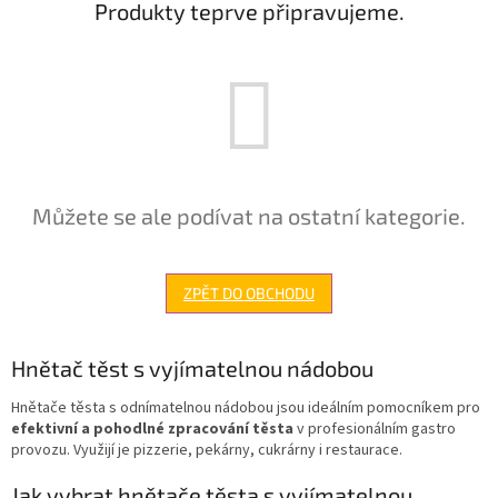
Produkty teprve připravujeme.
Můžete se ale podívat na ostatní kategorie.
ZPĚT DO OBCHODU
Hnětač těst s vyjímatelnou nádobou
Hnětače těsta s odnímatelnou nádobou jsou ideálním pomocníkem pro
efektivní a pohodlné zpracování těsta
v profesionálním gastro
provozu. Využijí je pizzerie, pekárny, cukrárny i restaurace.
Jak vybrat hnětače těsta s vyjímatelnou