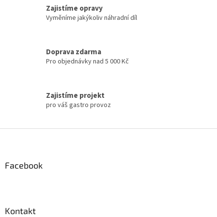
Zajistíme opravy
Vyměníme jakýkoliv náhradní díl
Doprava zdarma
Pro objednávky nad 5 000 Kč
Zajistíme projekt
pro váš gastro provoz
Z
á
p
a
Facebook
t
í
Kontakt