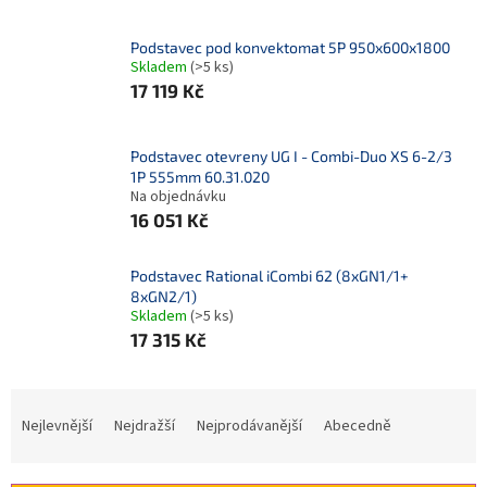
Podstavec pod konvektomat 5P 950x600x1800
Skladem
(>5 ks)
17 119 Kč
Podstavec otevreny UG I - Combi-Duo XS 6-2/3
1P 555mm 60.31.020
Na objednávku
16 051 Kč
Podstavec Rational iCombi 62 (8xGN1/1+
8xGN2/1)
Skladem
(>5 ks)
17 315 Kč
Ř
a
Nejlevnější
Nejdražší
Nejprodávanější
Abecedně
z
e