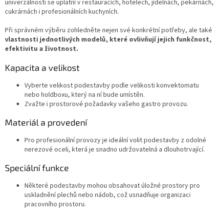
k
univerzálnosti se uplatní v restauracích, hotelech, jídelnách, pekárnách,
y
cukrárnách i profesionálních kuchyních.
v
ý
Při správném výběru zohledněte nejen své konkrétní potřeby, ale také
p
vlastnosti jednotlivých modelů, které ovlivňují jejich funkčnost,
i
efektivitu a životnost.
s
u
Kapacita a velikost
Vyberte velikost podestavby podle velikosti konvektomatu
nebo holdboxu, který na ní bude umístěn.
Zvažte i prostorové požadavky vašeho gastro provozu.
Materiál a provedení
Pro profesionální provozy je ideální volit podestavby z odolné
nerezové oceli, která je snadno udržovatelná a dlouhotrvající.
Speciální funkce
Některé podestavby mohou obsahovat úložné prostory pro
uskladnění plechů nebo nádob, což usnadňuje organizaci
pracovního prostoru.