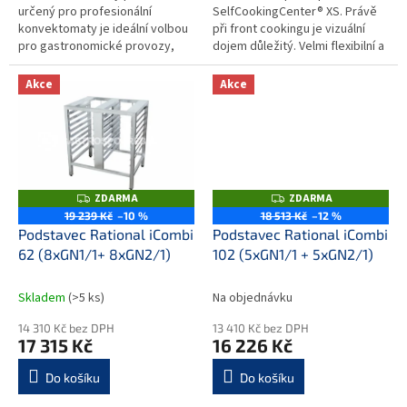
určený pro profesionální
SelfCookingCenter® XS. Právě
konvektomaty je ideální volbou
při front cookingu je vizuální
pro gastronomické provozy,
dojem důležitý. Velmi flexibilní a
které vyžadují stabilní a
snadno zabudovatelná montážní
hygienickou pracovní základnu s
souprava již obsahuje...
Akce
Akce
možností...
ZDARMA
ZDARMA
Z
Z
D
D
19 239 Kč
–10 %
18 513 Kč
–12 %
A
A
Podstavec Rational iCombi
Podstavec Rational iCombi
R
R
M
M
62 (8xGN1/1+ 8xGN2/1)
102 (5xGN1/1 + 5xGN2/1)
A
A
Skladem
(>5 ks)
Na objednávku
14 310 Kč bez DPH
13 410 Kč bez DPH
17 315 Kč
16 226 Kč
Do košíku
Do košíku