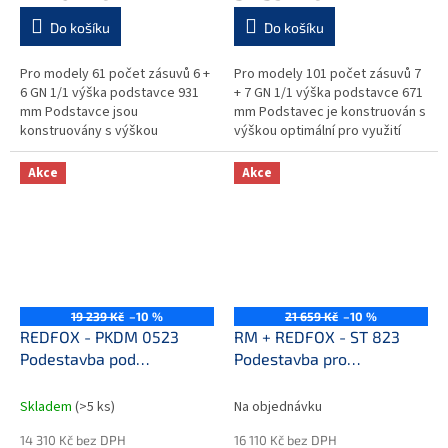
Do košíku
Do košíku
Pro modely 61 počet zásuvů 6 +
Pro modely 101 počet zásuvů 7
6 GN 1/1 výška podstavce 931
+ 7 GN 1/1 výška podstavce 671
mm Podstavce jsou
mm Podstavec je konstruován s
konstruovány s výškou
výškou optimální pro využití
optimální pro využití závážecích
zavážecích vozíků. Tuhá
vozíků Tuhá svařená nerezová
svařená nerezová konstrukce
Akce
Akce
konstrukce se...
s...
19 239 Kč
–10 %
21 659 Kč
–10 %
REDFOX - PKDM 0523
RM + REDFOX - ST 823
Podestavba pod
Podestavba pro
konvektomat EPD / EPM
konvektomat SLIM 0623
0523
GN 2/3
Skladem
(>5 ks)
Na objednávku
14 310 Kč bez DPH
16 110 Kč bez DPH