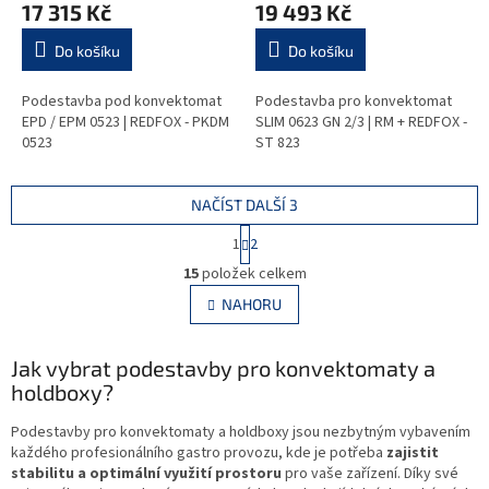
17 315 Kč
19 493 Kč
Do košíku
Do košíku
Podestavba pod konvektomat
Podestavba pro konvektomat
EPD / EPM 0523 | REDFOX - PKDM
SLIM 0623 GN 2/3 | RM + REDFOX -
0523
ST 823
NAČÍST DALŠÍ 3
S
1
2
t
O
r
15
položek celkem
v
á
l
NAHORU
n
á
k
d
o
v
Jak vybrat podestavby pro konvektomaty a
a
á
c
holdboxy?
n
í
í
p
Podestavby pro konvektomaty a holdboxy jsou nezbytným vybavením
r
každého profesionálního gastro provozu, kde je potřeba
zajistit
v
stabilitu a optimální využití prostoru
pro vaše zařízení.
Díky své