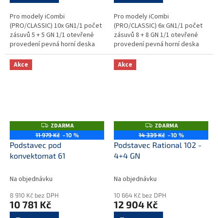
Pro modely iCombi
Pro modely iCombi
(PRO/CLASSIC) 10x GN1/1 počet
(PRO/CLASSIC) 6x GN1/1 počet
zásuvů 5 + 5 GN 1/1 otevřené
zásuvů 8 + 8 GN 1/1 otevřené
provedení pevná horní deska
provedení pevná horní deska
celkové rozměry (šxhxv) : 860 x
celkové rozměry (šxhxv) : 860 x
630 x 670mm Podstavce jsou...
630 x 940mm Podstavce jsou
Akce
Akce
konstruovány...
ZDARMA
ZDARMA
Z
Z
D
D
11 979 Kč
–10 %
14 339 Kč
–10 %
A
A
Podstavec pod
Podstavec Rational 102 -
R
R
M
M
konvektomat 61
4+4 GN
A
A
Na objednávku
Na objednávku
8 910 Kč bez DPH
10 664 Kč bez DPH
10 781 Kč
12 904 Kč