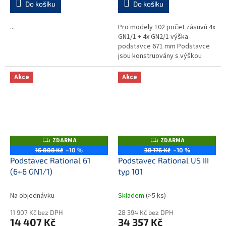
Do košíku
Do košíku
...
Pro modely 102 počet zásuvů 4x
GN1/1 + 4x GN2/1 výška
podstavce 671 mm Podstavce
jsou konstruovány s výškou
optimální pro využití závážecích
vozíků. Tuhá svařená nerezová...
Akce
Akce
ZDARMA
ZDARMA
Z
Z
D
D
16 008 Kč
–10 %
38 176 Kč
–10 %
A
A
Podstavec Rational 61
Podstavec Rational US III
R
R
M
M
(6+6 GN1/1)
typ 101
A
A
Na objednávku
Skladem
(>5 ks)
11 907 Kč bez DPH
28 394 Kč bez DPH
14 407 Kč
34 357 Kč