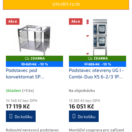
n
OTEVŘÍT FILTR
í
p
V
r
Akce
Akce
ý
o
p
d
i
u
s
k
p
t
r
ZDARMA
ZDARMA
Z
Z
ů
o
D
D
19 021 Kč
–10 %
17 835 Kč
–10 %
A
A
d
Podstavec pod
Podstavec otevreny UG I -
R
R
M
M
u
konvektomat 5P
Combi-Duo XS 6-2/3 1P
A
A
k
950x600x1800
555mm 60.31.020
t
Skladem
(>5 ks)
Na objednávku
ů
14 148 Kč bez DPH
13 265 Kč bez DPH
17 119 Kč
16 051 Kč
Do košíku
Do košíku
Robustní nerezový podstavec
Montážní souprava pro zařízení