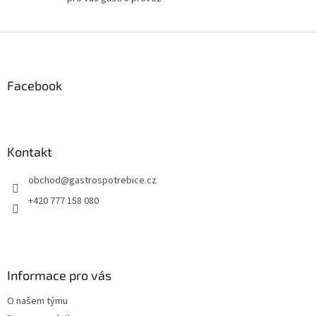
Z
á
p
a
Facebook
t
í
Kontakt
obchod
@
gastrospotrebice.cz
+420 777 158 080
Informace pro vás
O našem týmu