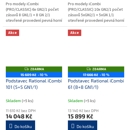
Pro modely iCombi
Pro modely iCombi
(PRO/CLASSIC) 6x GN2/1 počet
(PRO/CLASSIC) 10x GN2/1 počet
zásuvů 8 GN1/1 + 8 GN 2/1
zásuvů 5xGN2/1 + 5xGN 1/1
otevřené provedení pevná horní
otevřené provedení pevná horní
deska celkové rozměry
deska celkové rozměry (šxhxv) :
(šxhxv)...
1080 x 885 x 670mm Podstavce
Akce
Akce
jsou...
ZDARMA
ZDARMA
Z
Z
D
D
15 609 Kč
–10 %
17 666 Kč
–10 %
A
A
Podstavec Rational iCombi
Podstavec Rational iCombi
R
R
M
M
101 (5+5 GN1/1)
61 (8+8 GN1/1)
A
A
Skladem
(>5 ks)
Skladem
(>5 ks)
11 610 Kč bez DPH
13 140 Kč bez DPH
14 048 Kč
15 899 Kč
Do košíku
Do košíku