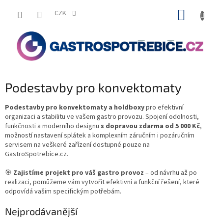
Přejít
NÁKUP
na
CZK
obsah
KOŠÍK
Podestavby pro konvektomaty
Podestavby pro konvektomaty a holdboxy
pro efektivní
organizaci a stabilitu ve vašem gastro provozu. Spojení odolnosti,
funkčnosti a moderního designu
s dopravou zdarma od 5 000 Kč
,
možností nastavení splátek a komplexním záručním i pozáručním
servisem na veškeré zařízení dostupné pouze na
GastroSpotrebice.cz.
🎯
Zajistíme projekt pro váš gastro provoz
– od návrhu až po
realizaci, pomůžeme vám vytvořit efektivní a funkční řešení, které
odpovídá vašim specifickým potřebám.
Nejprodávanější