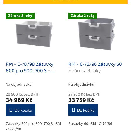
í
p
V
r
Záruka 3 roky
Záruka 3 roky
ý
o
p
d
i
u
s
k
p
t
r
ů
o
d
RM - C-78/98 Zásuvky
RM - C-76/96 Zásuvky 60
u
800 pro 900, 700 S
+
+ záruka 3 roky
k
záruka 3 roky
t
Na objednávku
Na objednávku
ů
28 900 Kč bez DPH
27 900 Kč bez DPH
34 969 Kč
33 759 Kč
Do košíku
Do košíku
Zásuvky 800 pro 900, 700 S | RM
Zásuvky 60 | RM - C-76/96
- C-78/98