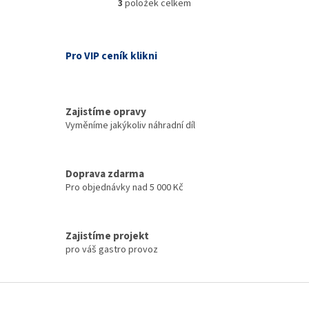
3
položek celkem
O
v
l
á
Pro VIP ceník klikni
d
a
c
í
Zajistíme opravy
p
Vyměníme jakýkoliv náhradní díl
r
v
k
y
Doprava zdarma
v
Pro objednávky nad 5 000 Kč
ý
p
i
s
Zajistíme projekt
u
pro váš gastro provoz
Z
á