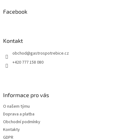
p
a
Facebook
t
í
Kontakt
obchod
@
gastrospotrebice.cz
+420 777 158 080
Informace pro vás
O našem týmu
Doprava a platba
Obchodní podmínky
Kontakty
GDPR