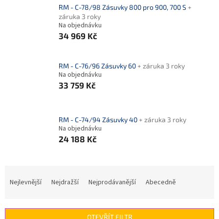
RM - C-78/98 Zásuvky 800 pro 900, 700 S
+
záruka 3 roky
Na objednávku
34 969 Kč
RM - C-76/96 Zásuvky 60
+ záruka 3 roky
Na objednávku
33 759 Kč
RM - C-74/94 Zásuvky 40
+ záruka 3 roky
Na objednávku
24 188 Kč
Ř
a
Nejlevnější
Nejdražší
Nejprodávanější
Abecedně
z
e
n
OTEVŘÍT FILTR