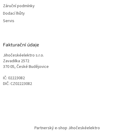
Záruční podmínky
Dodací lhůty
Servis
Fakturační údaje
Jihočeskéelektro s.r.o.
Zavadilka 2572
370 05, České Budějovice
IČ: 02223082
DIČ: CZ02223082
Partnerský e-shop Jihočeskéelektro