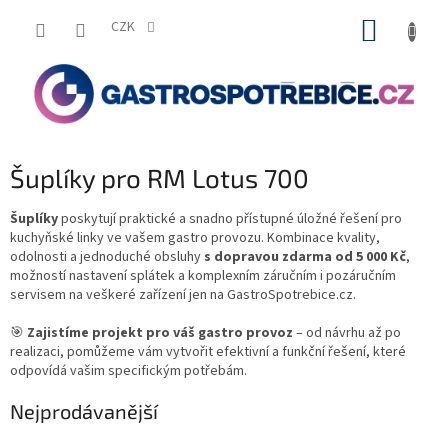
Přejít
NÁKUP
na
CZK
obsah
KOŠÍK
Šuplíky pro RM Lotus 700
Šuplíky
poskytují praktické a snadno přístupné úložné řešení pro
kuchyňské linky ve vašem gastro provozu. Kombinace kvality,
odolnosti a jednoduché obsluhy
s dopravou zdarma od 5 000 Kč
,
možností nastavení splátek a komplexním záručním i pozáručním
servisem na veškeré zařízení jen na GastroSpotrebice.cz.
🎯
Zajistíme projekt pro váš gastro provoz
– od návrhu až po
realizaci, pomůžeme vám vytvořit efektivní a funkční řešení, které
odpovídá vašim specifickým potřebám.
Nejprodávanější