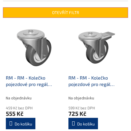
e
n
OTEVŘÍT FILTR
í
p
V
r
ý
o
p
d
i
u
s
k
p
t
r
ů
o
d
RM - RM - Kolečko
RM - RM - Kolečko
u
pojezdové pro regál
pojezdové pro regál
k
Kolečko pojezdové pro
bržděné Kolečko
t
regál
pojezdové pro regál
Na objednávku
Na objednávku
ů
bržděné
459 Kč bez DPH
599 Kč bez DPH
555 Kč
725 Kč
Do košíku
Do košíku