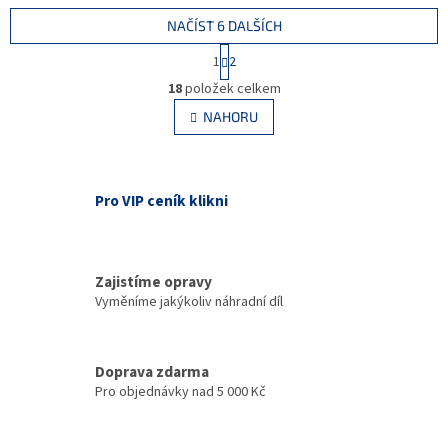
NAČÍST 6 DALŠÍCH
S
1
2
t
O
r
18
položek celkem
v
á
l
NAHORU
n
á
k
d
o
v
a
á
c
Pro VIP ceník klikni
n
í
í
p
r
v
Zajistíme opravy
k
Vyměníme jakýkoliv náhradní díl
y
v
ý
p
Doprava zdarma
i
Pro objednávky nad 5 000 Kč
s
u