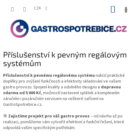
Přejít
NÁKUP
na
CZK
obsah
KOŠÍK
Příslušenství k pevným regálovým
systémům
Příslušenství k pevnému regálovému systému
nabízí praktické
doplňky pro zvýšení funkčnosti a efektivity skladování ve vašem
gastro provozu. Spojení kvality a odolného designu
s dopravou
zdarma od 5 000 Kč
, možností nastavení splátek a komplexním
záručním i pozáručním servisem na veškeré zařízení na
GastroSpotrebice.cz.
🎯
Zajistíme projekt pro váš gastro provoz
– od návrhu až po
realizaci, pomůžeme vám vytvořit efektivní a funkční řešení, které
odpovídá vašim specifickým potřebám.