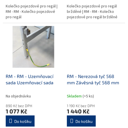
Kolečko pojezdové pro regál |
Kolečko pojezdové pro regál
RM - RM - Kolečko pojezdové
bržděné | RM - RM - Kolečko
pro regál
pojezdové pro regál bržděné
RM - RM - Uzemňovací
RM - Nerezová tyč 568
sada Uzemňovací sada
mm Závěsná tyč 568 mm
Na objednávku
Skladem
(>5 ks)
890 Kč bez DPH
1 190 Kč bez DPH
1 077 Kč
1 440 Kč
Do košíku
Do košíku