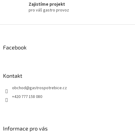
Zajistíme projekt
pro váš gastro provoz
Z
á
p
a
Facebook
t
í
Kontakt
obchod
@
gastrospotrebice.cz
+420 777 158 080
Informace pro vás