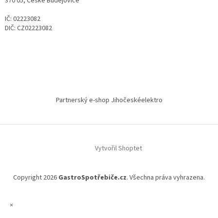
370 05, České Budějovice
IČ: 02223082
DIČ: CZ02223082
Partnerský e-shop Jihočeskéelektro
Vytvořil Shoptet
Copyright 2026
GastroSpotřebiče.cz
. Všechna práva vyhrazena.
×