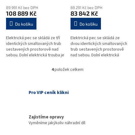
89 991 Kč bez DPH
69 291 Kč bez DPH
108 889 Kč
83 842 Kč
Do košíku
Do košíku
Elektrická pec se skládá ze tří
Elektrická pec se skládá ze
identických smaltovaných trub
dvou identických smaltovaných
sestavených prostorově nad
trub sestavených prostorově
sebou. Dolní elektrická trouba je
nad sebou. Dolní elektrická
opatřena čtyřmi
trouba je opatřena čtyřmi
seřizovatelnými nožičkami.
seřizovatelnými nožičkami.
4
položek celkem
O
Elektrické...
Elektrické...
v
l
á
Pro VIP ceník klikni
d
a
c
í
Zajistíme opravy
p
Vyměníme jakýkoliv náhradní díl
r
v