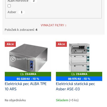
ALBA Hořovice
3
Asber
1
VYMAZAT FILTRY
Položek k zobrazení:
4
V
Akce
Akce
ý
p
i
s
p
r
ZDARMA
ZDARMA
Z
Z
o
D
D
65 328 Kč
–10 %
86 975 Kč
–10 %
A
A
d
Elektrická pec ALBA TPE
Elektrická statická pec
R
R
M
M
u
10 ARS
Asber ASE-03
A
A
k
t
Na objednávku
Skladem
(>5 ks)
ů