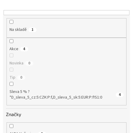
k
t
ů
Na skladě
1
Akce
4
Novinka
0
Tip
0
Sleva 5 % ?
4
*D_sleva_5_cz:5:CZK:P:f,D_sleva_5_sk:5:EUR:P:f!S1:0
Značky