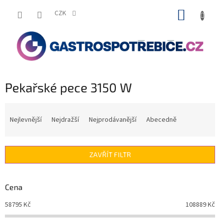
Přejít
NÁKUP
na
CZK
obsah
KOŠÍK
Pekařské pece 3150 W
Ř
a
Nejlevnější
Nejdražší
Nejprodávanější
Abecedně
z
e
n
ZAVŘÍT FILTR
í
p
r
Cena
o
d
58795
Kč
108889
Kč
u