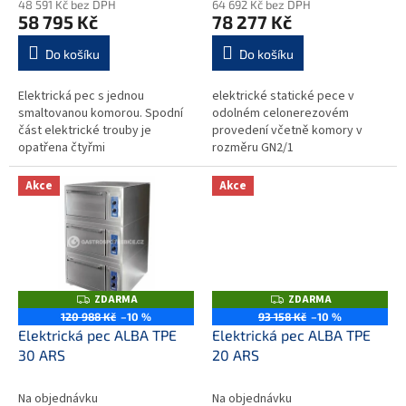
48 591 Kč bez DPH
64 692 Kč bez DPH
58 795 Kč
78 277 Kč
Do košíku
Do košíku
Elektrická pec s jednou
elektrické statické pece v
smaltovanou komorou. Spodní
odolném celonerezovém
část elektrické trouby je
provedení včetně komory v
opatřena čtyřmi
rozměru GN2/1
seřizovatelnými nožičkami...
(530x650x295mm, objem
0,384m2) odolné výklopné
Akce
Akce
dveře s izolovaným madlem
pracovní...
ZDARMA
ZDARMA
Z
Z
D
D
120 988 Kč
–10 %
93 158 Kč
–10 %
A
A
Elektrická pec ALBA TPE
Elektrická pec ALBA TPE
R
R
M
M
30 ARS
20 ARS
A
A
Na objednávku
Na objednávku