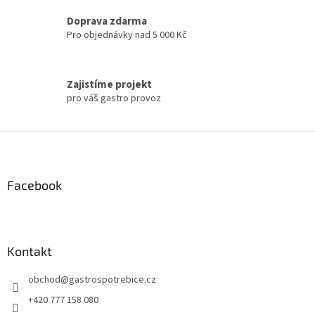
k
y
Doprava zdarma
v
Pro objednávky nad 5 000 Kč
ý
p
i
s
Zajistíme projekt
u
pro váš gastro provoz
Z
á
p
a
Facebook
t
í
Kontakt
obchod
@
gastrospotrebice.cz
+420 777 158 080