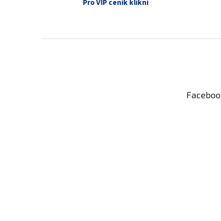
Pro VIP ceník klikni
Z
á
p
a
t
Faceboo
í