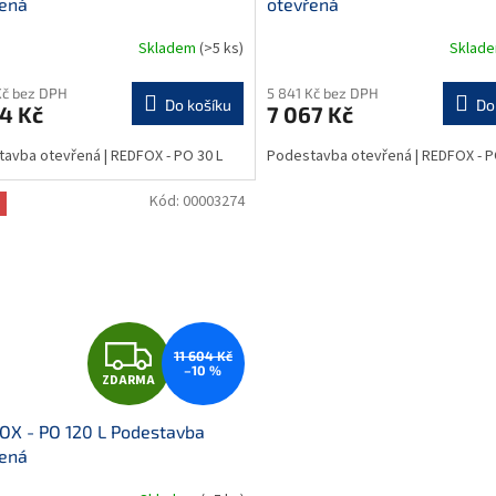
řená
otevřená
R
R
Skladem
(>5 ks)
Sklad
M
Kč bez DPH
5 841 Kč bez DPH
Do košíku
Do
4 Kč
7 067 Kč
A
A
avba otevřená | REDFOX - PO 30 L
Podestavba otevřená | REDFOX - P
Kód:
00003274
Z
11 604 Kč
–10 %
ZDARMA
D
OX - PO 120 L Podestavba
A
řená
R