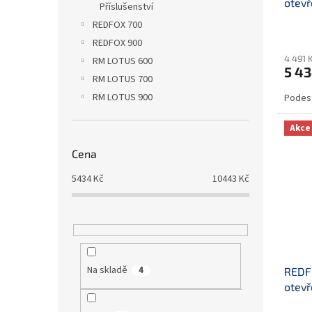
otev
t
Příslušenství
ů
REDFOX 700
REDFOX 900
4 491 
RM LOTUS 600
5 43
RM LOTUS 700
RM LOTUS 900
Podest
Akce
Cena
5434
Kč
10443
Kč
Na skladě
4
REDF
otev