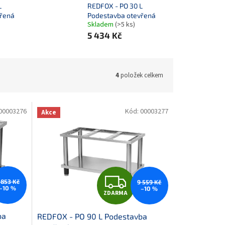
L
REDFOX - PO 30 L
vřená
Podestavba otevřená
Skladem
(>5 ks)
5 434 Kč
4
položek celkem
00003276
Kód:
00003277
Akce
Z
 853 Kč
9 559 Kč
–10 %
–10 %
ZDARMA
D
ba
REDFOX - PO 90 L Podestavba
A