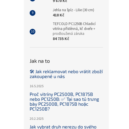
9 670 Kč
Jehla na špíz - Lilie (30 cm)
418 Kč
TEFCOLD PC1250B Chladicí
vitrína přístěnná, kř. dveře
+
prodloužená záruka
84 735 Kč
Jak na to
🛠️ Jak reklamovat nebo vrátit zboží
zakoupené u nás
16.5.2025
Proč vitríny PC2500B, PC1875B
nebo PC1250B: ✅ Tại sao tủ trưng
bày PC2500B, PC1875B hoặc
PC1250B?
20.2.2025
Jak vybrat druh nerezu do svého