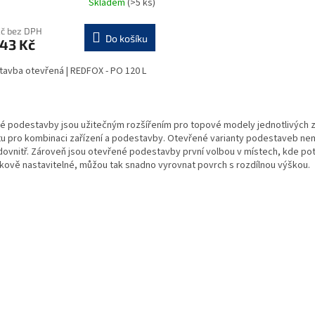
Skladem
(>5 ks)
M
Kč bez DPH
Do košíku
43 Kč
A
avba otevřená | REDFOX - PO 120 L
O
4
v
é podestavby jsou užitečným rozšířením pro topové modely jednotlivých za
l
itu pro kombinaci zařízení a podestavby. Otevřené varianty podestaveb nem
á
dovnitř. Zároveň jsou otevřené podestavby první volbou v místech, kde po
d
kově nastavitelné, můžou tak snadno vyrovnat povrch s rozdílnou výškou.
a
c
í
p
r
v
k
y
v
ý
p