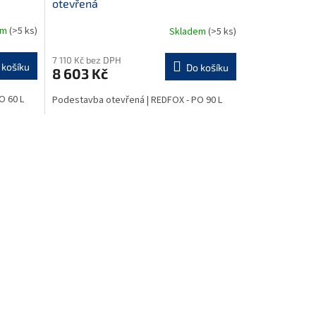
otevřená
R
em
(>5 ks)
Skladem
(>5 ks)
M
M
7 110 Kč bez DPH
 košíku
Do košíku
8 603 Kč
A
O 60 L
Podestavba otevřená | REDFOX - PO 90 L