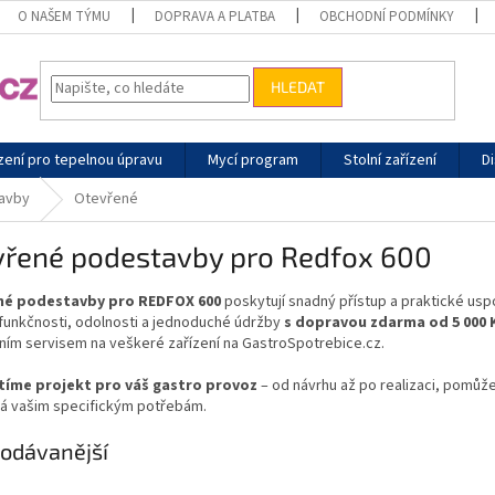
O NAŠEM TÝMU
DOPRAVA A PLATBA
OBCHODNÍ PODMÍNKY
HLEDAT
zení pro tepelnou úpravu
Mycí program
Stolní zařízení
Di
avby
Otevřené
vřené podestavby pro Redfox 600
né podestavby pro REDFOX 600
poskytují snadný přístup a praktické us
 funkčnosti, odolnosti a jednoduché údržby
s dopravou zdarma od 5 000 
ním servisem na veškeré zařízení na GastroSpotrebice.cz.
stíme projekt pro váš gastro provoz
– od návrhu až po realizaci, pomůže
á vašim specifickým potřebám.
odávanější