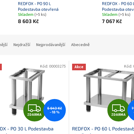
REDFOX - PO 90 L
REDFOX - PO 60 
Podestavba otevřená
Podestavba ote
Skladem
(>5 ks)
Skladem
(>5 ks)
8 603 Kč
7 067 Kč
nější
Nejdražší
Nejprodávanější
Abecedně
Kód:
00003275
Kód:
Akce
Z
Z
6 643 Kč
7
–18 %
ZDARMA
ZDARMA
D
D
OX - PO 30 L Podestavba
REDFOX - PO 60 L Podestav
A
A