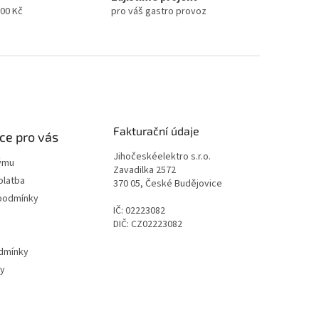
000 Kč
pro váš gastro provoz
Fakturační údaje
ce pro vás
Jihočeskéelektro s.r.o.
ýmu
Zavadilka 2572
platba
370 05, České Budějovice
podmínky
IČ: 02223082
DIČ: CZ02223082
dmínky
ty