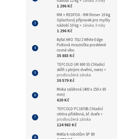
nádobí 12 kg
+ záruka 3 roky
1 296 Kč
RM + REDFOX - RM Rinse+ 10 kg
Oplachový přípravek pro myčky
nádobí 10 kg
+ záruka 3 roky
1 296 Kč
Byfal ARO 701/2 White Edge
Pultová mraznička prosklené
rovné víko
35 883 Kč
TEFCOLD UR 600 SS Chladicí
skříň s plnými dveřmi, nerez
+
prodloužená záruka
30 579 Kč
Miska salátová (400 x 150 x 65
mm)
620 Kč
TEFCOLD PC1870B Chladicí
vitrína přístěnná, kř. dveře
+
prodloužená záruka
124 963 Kč
Metla k robotům SP 80