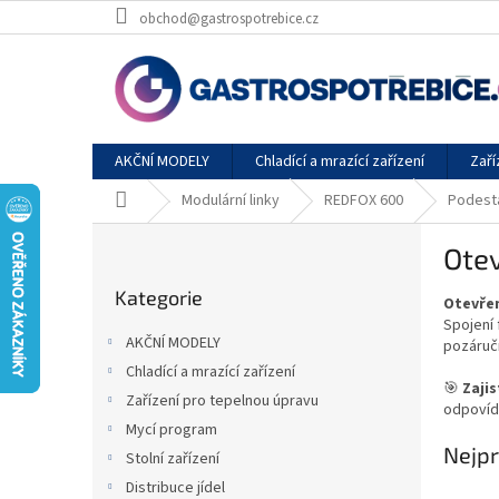
Přejít
obchod@gastrospotrebice.cz
na
obsah
AKČNÍ MODELY
Chladící a mrazící zařízení
Zaří
Domů
Modulární linky
REDFOX 600
Podest
P
Ote
o
Přeskočit
s
Kategorie
kategorie
Otevře
t
Spojení
r
AKČNÍ MODELY
pozáruč
a
Chladící a mrazící zařízení
n
🎯
Zaji
Zařízení pro tepelnou úpravu
n
odpovíd
í
Mycí program
Nejpr
p
Stolní zařízení
a
Distribuce jídel