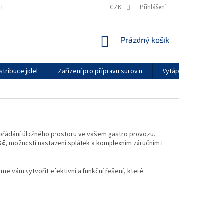
KONTAKTY
GDPR
ZÁRUČNÍ PODMÍNKY
CZK
Přihlášení
DODACÍ LHŮTY
NÁKUPNÍ
Prázdný košík
KOŠÍK
stribuce jídel
Zařízení pro přípravu surovin
Vytápění a klimatiz
pořádání úložného prostoru ve vašem gastro provozu.
Kč
, možností nastavení splátek a komplexním záručním i
me vám vytvořit efektivní a funkční řešení, které