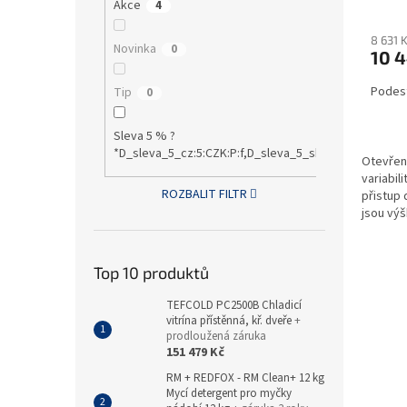
Akce
4
8 631 
Novinka
0
10 4
Podest
Tip
0
Sleva 5 % ?
*D_sleva_5_cz:5:CZK:P:f,D_sleva_5_sk:5:EUR:P:f!S1:0
Otevřen
variabil
ROZBALIT FILTR
přistup 
jsou výš
Top 10 produktů
TEFCOLD PC2500B Chladicí
vitrína přístěnná, kř. dveře
+
prodloužená záruka
151 479 Kč
RM + REDFOX - RM Clean+ 12 kg
Mycí detergent pro myčky