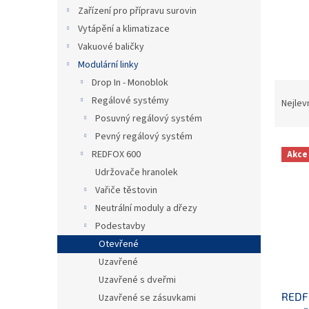
n
Zařízení pro přípravu surovin
e
Vytápění a klimatizace
l
Vakuové baličky
Modulární linky
Drop In - Monoblok
Ř
Regálové systémy
a
Nejlev
z
Posuvný regálový systém
e
Pevný regálový systém
V
n
REDFOX 600
Akce
ý
í
Udržovače hranolek
p
p
Vařiče těstovin
i
r
s
o
Neutrální moduly a dřezy
p
d
Podestavby
r
u
Otevřené
o
k
Uzavřené
d
t
Uzavřené s dveřmi
u
ů
REDF
k
Uzavřené se zásuvkami