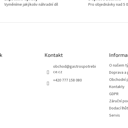
Vyměníme jakýkoliv náhradní díl
Pro objednávky nad 5 
k
Kontakt
Informa
O našem t
obchod
@
gastrospotrebi
ce.cz
Doprava a 
Obchodní 
+420 777 158 080
Kontakty
GDPR
Záruční po
Dodací lhů
Servis