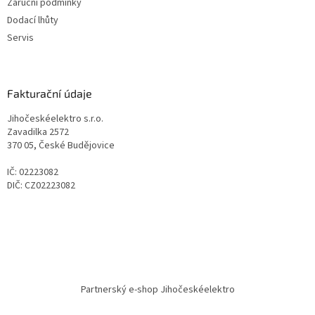
Záruční podmínky
Dodací lhůty
Servis
Fakturační údaje
Jihočeskéelektro s.r.o.
Zavadilka 2572
370 05, České Budějovice
IČ: 02223082
DIČ: CZ02223082
Partnerský e-shop Jihočeskéelektro