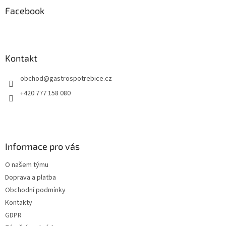
a
Facebook
t
í
Kontakt
obchod
@
gastrospotrebice.cz
+420 777 158 080
Informace pro vás
O našem týmu
Doprava a platba
Obchodní podmínky
Kontakty
GDPR