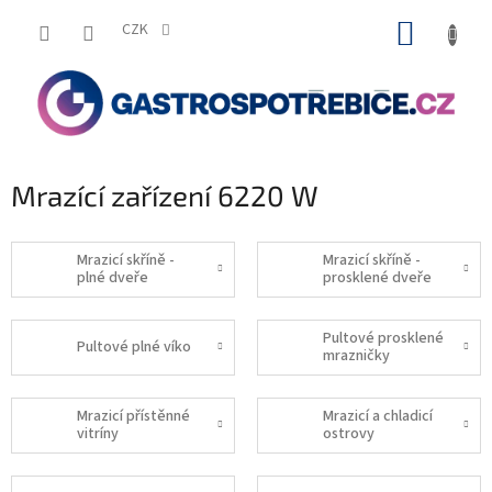
Přejít
NÁKUP
na
CZK
obsah
KOŠÍK
Mrazící zařízení 6220 W
Mrazicí skříně -
Mrazicí skříně -
plné dveře
prosklené dveře
Pultové prosklené
Pultové plné víko
mrazničky
Mrazicí přístěnné
Mrazicí a chladicí
vitríny
ostrovy