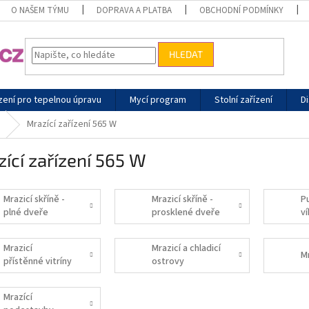
O NAŠEM TÝMU
DOPRAVA A PLATBA
OBCHODNÍ PODMÍNKY
HLEDAT
zení pro tepelnou úpravu
Mycí program
Stolní zařízení
Di
Mrazící zařízení 565 W
ící zařízení 565 W
Mrazicí skříně -
Mrazicí skříně -
P
plné dveře
prosklené dveře
v
Mrazicí
Mrazicí a chladicí
Mr
přístěnné vitríny
ostrovy
Mrazící