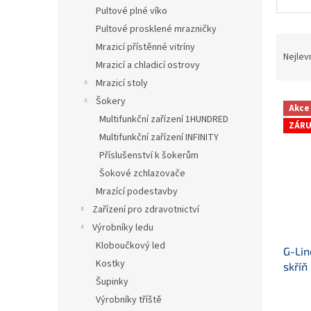
n
Pultové plné víko
e
Pultové prosklené mrazničky
l
Ř
Mrazicí přístěnné vitríny
a
Nejlev
Mrazicí a chladicí ostrovy
z
Mrazicí stoly
e
V
n
Šokery
Akce
ý
í
Multifunkční zařízení 1HUNDRED
ZÁRU
p
p
Multifunkční zařízení INFINITY
i
r
Příslušenství k šokerům
s
o
Šokové zchlazovače
p
d
r
u
Mrazící podestavby
o
k
Zařízení pro zdravotnictví
d
t
Výrobníky ledu
u
ů
Kloboučkový led
G-Lin
k
Kostky
skříň
t
Šupinky
záru
ů
Výrobníky tříště