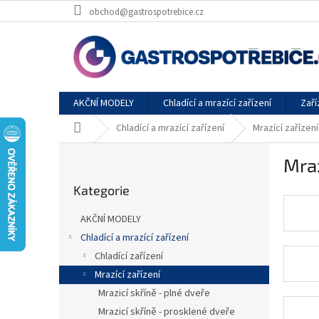
Přejít
obchod@gastrospotrebice.cz
na
obsah
AKČNÍ MODELY
Chladící a mrazící zařízení
Zaří
Domů
Chladící a mrazící zařízení
Mrazící zařízení
P
Mraz
o
Přeskočit
s
Kategorie
kategorie
t
r
AKČNÍ MODELY
a
Chladící a mrazící zařízení
n
Chladící zařízení
n
í
Mrazící zařízení
p
Mrazicí skříně - plné dveře
a
Mrazicí skříně - prosklené dveře