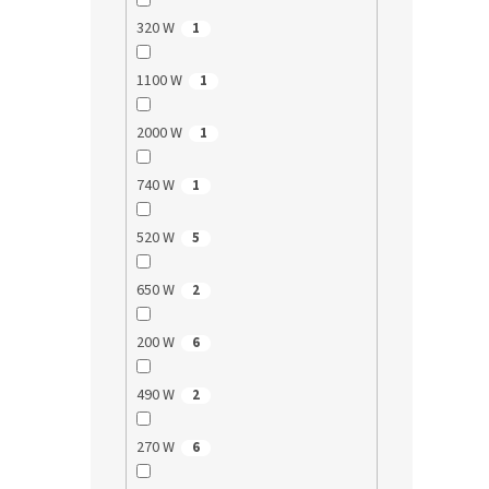
320 W
1
1100 W
1
2000 W
1
740 W
1
520 W
5
650 W
2
200 W
6
490 W
2
270 W
6