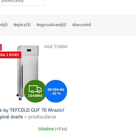
podestavby
nější
Nejdražší
Nejprodávanější
Abecedně
Kód:
T16560
KA 2 ROKY
Z
39 724 Kč
–10 %
ZDARMA
D
e by TEFCOLD GUF 70 Mrazicí
A
 plné dveře
+ prodloužená
ka
R
Skladem
(>5 ks)