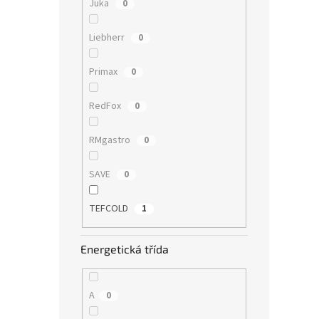
Juka
0
Liebherr
0
Primax
0
RedFox
0
RMgastro
0
SAVE
0
TEFCOLD
1
Energetická třída
A
0