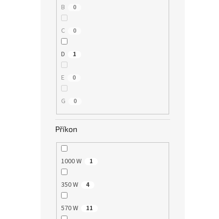
B
0
C
0
D
1
E
0
G
0
Příkon
1000 W
1
350 W
4
570 W
11