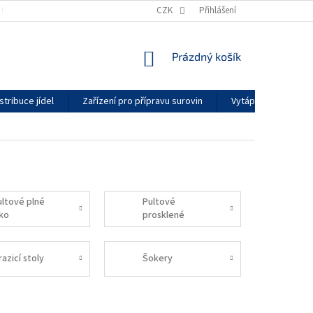
KONTAKTY
GDPR
ZÁRUČNÍ PODMÍNKY
CZK
Přihlášení
DODACÍ LHŮTY
NÁKUPNÍ
Prázdný košík
KOŠÍK
stribuce jídel
Zařízení pro přípravu surovin
Vytápění a klimatiz
ultové plné
Pultové
íko
prosklené
mrazničky
azicí stoly
Šokery