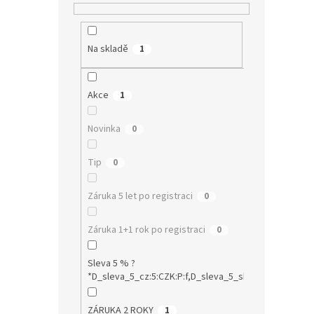
Na skladě
1
Akce
1
Novinka
0
Tip
0
Záruka 5 let po registraci
0
Záruka 1+1 rok po registraci
0
Sleva 5 % ?
*D_sleva_5_cz:5:CZK:P:f,D_sleva_5_sk:5:EUR:P:f!S1:0
ZÁRUKA 2 ROKY
1