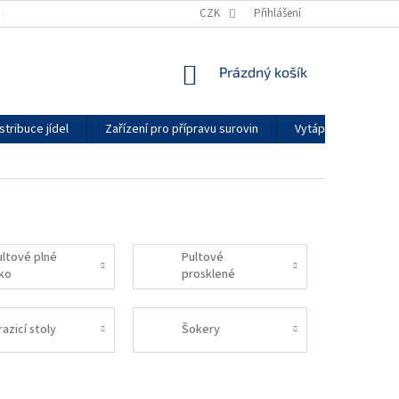
KONTAKTY
GDPR
ZÁRUČNÍ PODMÍNKY
CZK
Přihlášení
DODACÍ LHŮTY
NÁKUPNÍ
Prázdný košík
KOŠÍK
stribuce jídel
Zařízení pro přípravu surovin
Vytápění a klimatiz
ultové plné
Pultové
íko
prosklené
mrazničky
azicí stoly
Šokery