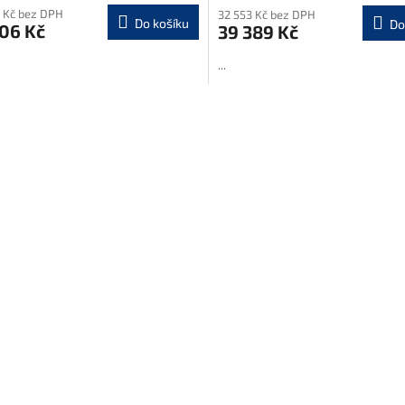
 Kč bez DPH
32 553 Kč bez DPH
Do košíku
Do
06 Kč
39 389 Kč
A
...
O
v
l
á
d
a
c
í
p
r
v
k
y
v
ý
p
i
s