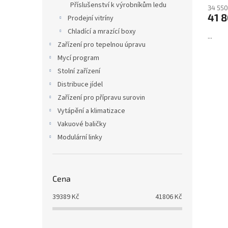
Příslušenství k výrobníkům ledu
34 550
41 8
Prodejní vitríny
Chladící a mrazící boxy
...
Zařízení pro tepelnou úpravu
Mycí program
Stolní zařízení
Distribuce jídel
Zařízení pro přípravu surovin
Vytápění a klimatizace
Vakuové baličky
Modulární linky
Cena
39389
Kč
41806
Kč