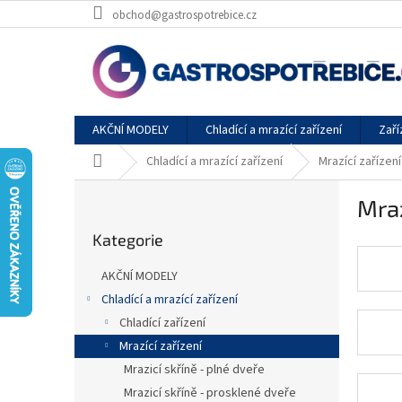
Přejít
obchod@gastrospotrebice.cz
na
obsah
AKČNÍ MODELY
Chladící a mrazící zařízení
Zaří
Domů
Chladící a mrazící zařízení
Mrazící zařízení
P
Mraz
o
Přeskočit
s
Kategorie
kategorie
t
r
AKČNÍ MODELY
a
Chladící a mrazící zařízení
n
Chladící zařízení
n
í
Mrazící zařízení
p
Mrazicí skříně - plné dveře
a
Mrazicí skříně - prosklené dveře