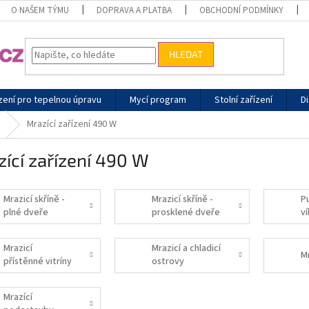
O NAŠEM TÝMU
DOPRAVA A PLATBA
OBCHODNÍ PODMÍNKY
HLEDAT
zení pro tepelnou úpravu
Mycí program
Stolní zařízení
Di
Mrazící zařízení 490 W
ící zařízení 490 W
Mrazicí skříně -
Mrazicí skříně -
P
plné dveře
prosklené dveře
v
Mrazicí
Mrazicí a chladicí
Mr
přístěnné vitríny
ostrovy
Mrazící