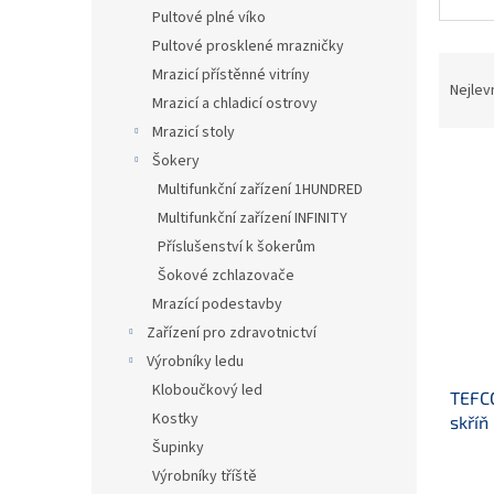
n
Pultové plné víko
e
Pultové prosklené mrazničky
l
Ř
Mrazicí přístěnné vitríny
a
Nejlev
Mrazicí a chladicí ostrovy
z
Mrazicí stoly
e
V
n
Šokery
ý
í
Multifunkční zařízení 1HUNDRED
p
p
Multifunkční zařízení INFINITY
i
r
Příslušenství k šokerům
s
o
Šokové zchlazovače
p
d
r
u
Mrazící podestavby
o
k
Zařízení pro zdravotnictví
d
t
Výrobníky ledu
u
ů
Kloboučkový led
TEFC
k
Kostky
skříň
t
Šupinky
ů
Výrobníky tříště