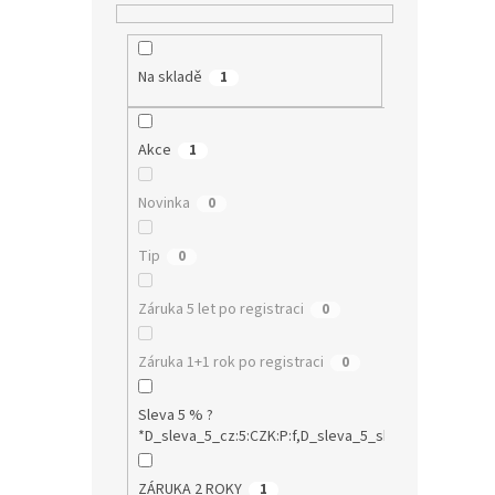
Na skladě
1
Akce
1
Novinka
0
Tip
0
Záruka 5 let po registraci
0
Záruka 1+1 rok po registraci
0
Sleva 5 % ?
*D_sleva_5_cz:5:CZK:P:f,D_sleva_5_sk:5:EUR:P:f!S1:0
ZÁRUKA 2 ROKY
1