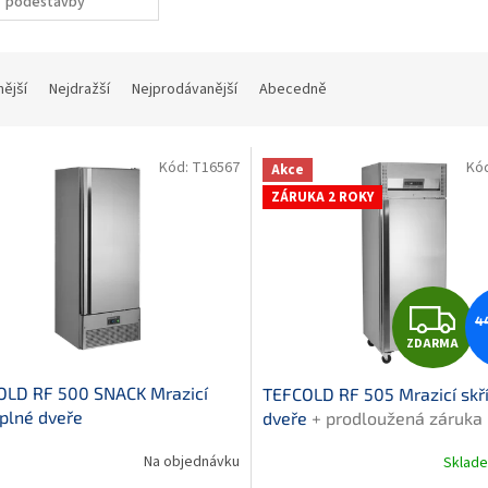
podestavby
nější
Nejdražší
Nejprodávanější
Abecedně
Kód:
T16567
Kó
Akce
ZÁRUKA 2 ROKY
Z
4
ZDARMA
D
OLD RF 500 SNACK Mrazicí
TEFCOLD RF 505 Mrazicí skří
A
 plné dveře
dveře
+ prodloužená záruka
R
Na objednávku
Sklad