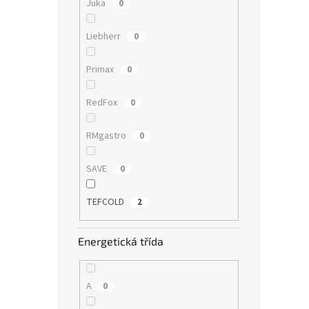
Juka
0
Liebherr
0
Primax
0
RedFox
0
RMgastro
0
SAVE
0
TEFCOLD
2
Energetická třída
A
0