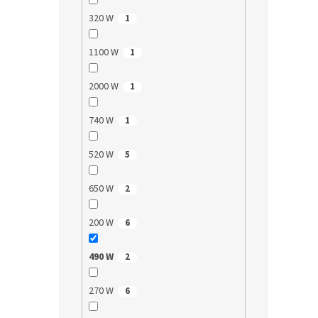
320 W
1
1100 W
1
2000 W
1
740 W
1
520 W
5
650 W
2
200 W
6
490 W
2
270 W
6