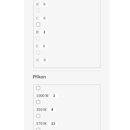
B
0
C
0
D
2
E
0
G
0
Příkon
1000 W
1
350 W
4
570 W
11