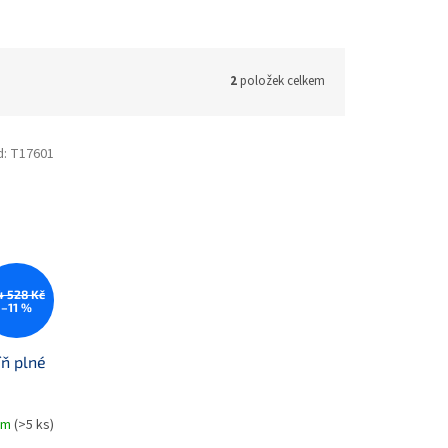
2
položek celkem
d:
T17601
4 528 Kč
–11 %
ň plné
em
(>5 ks)