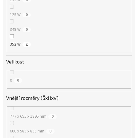
129 W
0
348 W
0
352 W
2
Velikost
0
0
Vnější rozměry (ŠxHxV)
777 x 695 x 1895 mm
0
600 x 585 x 855 mm
0