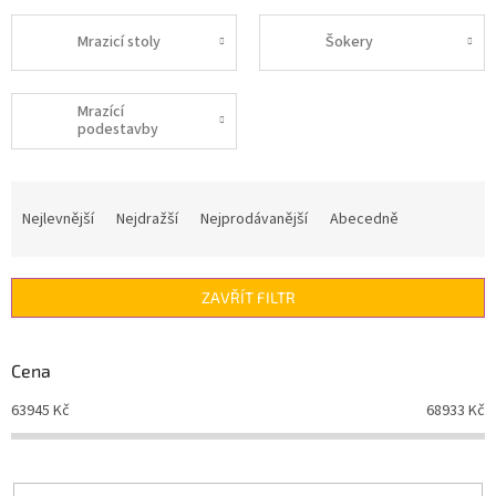
Mrazicí stoly
Šokery
Mrazící
podestavby
Ř
a
Nejlevnější
Nejdražší
Nejprodávanější
Abecedně
z
e
n
ZAVŘÍT FILTR
í
p
r
Cena
o
d
63945
Kč
68933
Kč
u
k
t