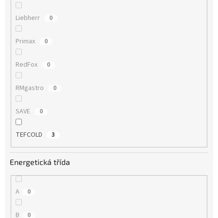
Liebherr
0
Primax
0
RedFox
0
RMgastro
0
SAVE
0
TEFCOLD
3
Energetická třída
A
0
B
0