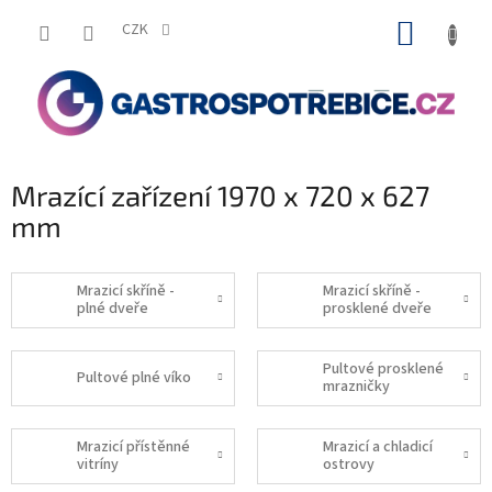
Přejít
NÁKUP
na
CZK
obsah
KOŠÍK
Mrazící zařízení 1970 x 720 x 627
mm
Mrazicí skříně -
Mrazicí skříně -
plné dveře
prosklené dveře
Pultové prosklené
Pultové plné víko
mrazničky
Mrazicí přístěnné
Mrazicí a chladicí
vitríny
ostrovy