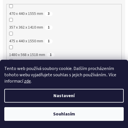
470 x 440 x 1555 mm
3
357 x 362 x 1410 mm
1
475 x 440 x 1550 mm
1
1480 x 568 x 1518 mm
1
Tento web používá soubory cookie. Dalším procházením
890 x 510 x 655 mm
1
tohoto webu vyjadřujete souhlas s jejich používáním.. Více
informací
zde
.
1430 x 510 x 655 mm
2
Nastavení
1930 x 510 x 655 mm
2
890 x 510 x 576 mm
2
Souhlasím
!!!!!! AKTUÁLNÍ AKCE VIP SLEVY !!!!!! ŽÁDNÁ REGISTRACE
1180 x 510 x 571 mm
3