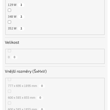
129 W
1
348 W
2
352 W
2
Velikost
0
0
Vnější rozměry (ŠxHxV)
777 x 695 x 1895 mm
0
600 x 585 x 855 mm
0
600 x 585 x 1855 mm
0