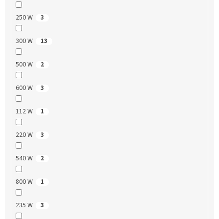
250 W
3
300 W
13
500 W
2
600 W
3
112 W
1
220 W
3
540 W
2
800 W
1
235 W
3