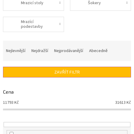
Mrazicí stoly
Šokery
Mrazící
podestavby
Ř
a
Nejlevnější
Nejdražší
Nejprodávanější
Abecedně
z
e
n
ZAVŘÍT FILTR
í
p
r
Cena
o
d
11793
Kč
31613
Kč
u
k
t
ů