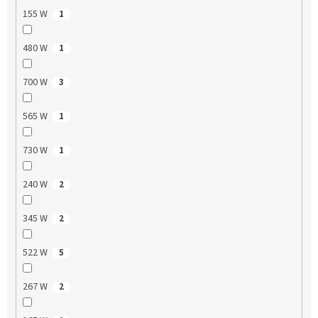
155 W
1
480 W
1
700 W
3
565 W
1
730 W
1
240 W
2
345 W
2
522 W
5
267 W
2