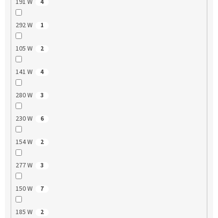
191 W
4
292 W
1
105 W
2
141 W
4
280 W
3
230 W
6
154 W
2
277 W
3
150 W
7
185 W
2