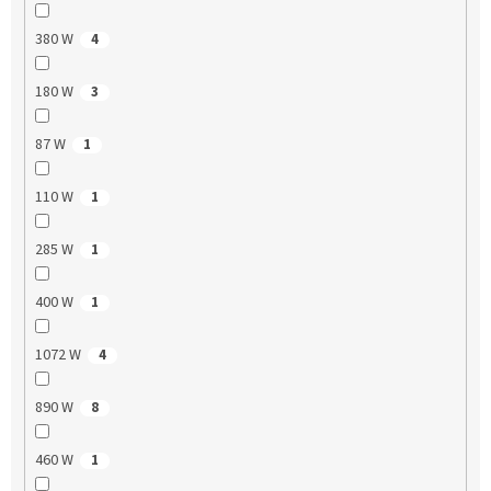
380 W
4
180 W
3
87 W
1
110 W
1
285 W
1
400 W
1
1072 W
4
890 W
8
460 W
1