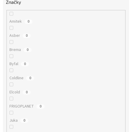
Značky
Amitek
0
Asber
0
Brema
0
Byfal
0
Coldline
0
Elcold
0
FRIGOPLANET
0
Juka
0