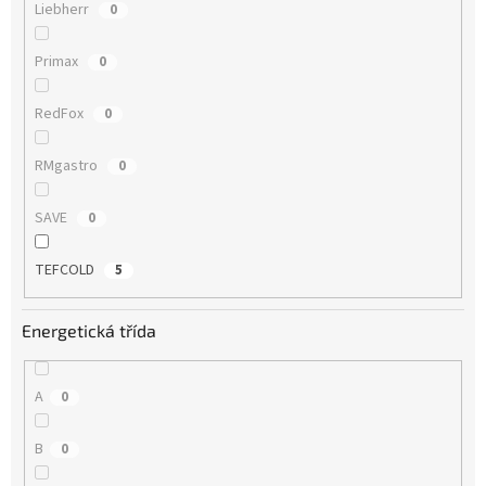
Liebherr
0
Primax
0
RedFox
0
RMgastro
0
SAVE
0
TEFCOLD
5
Energetická třída
A
0
B
0