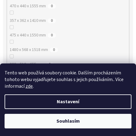
470 x 440 x 1555 mm
0
357 x 362 x 1410 mm
0
475 x 440 x 1550 mm
0
1480 x 568 x 1518 mm
0
890 x 510 x 655 mm
0
Tento web používá soubory cookie. Dalším procházením
1430 x 510 x 655 mm
0
tohoto webu vyjadřujete souhlas s jejich používáním.. Více
informací
zde
.
1930 x 510 x 655 mm
0
Nastavení
890 x 510 x 576 mm
0
Souhlasím
1180 x 510 x 571 mm
0
!!!!!! AKTUÁLNÍ AKCE VIP SLEVY !!!!!! ŽÁDNÁ REGISTRACE