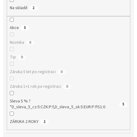
Na skladě
2
Akce
5
Novinka
0
Tip
0
Záruka 5 let po registraci
0
Záruka 1+1 rok po registraci
0
Sleva 5 % ?
5
*D_sleva_5_cz:5:CZK:P:f,D_sleva_5_sk:5:EUR:P:f!S1:0
ZÁRUKA 2 ROKY
2