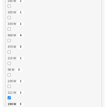
165 W
1
305 W
1
330 W
1
660 W
4
470 W
5
215 W
1
98 W
3
100 W
1
211 W
1
190 W
5