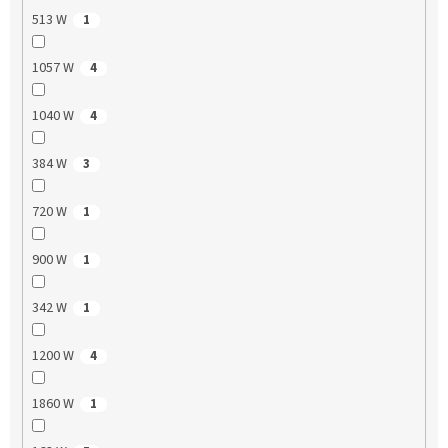
513 W
1
1057 W
4
1040 W
4
384 W
3
720 W
1
900 W
1
342 W
1
1200 W
4
1860 W
1