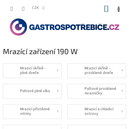
Přejít
NÁKUP
na
CZK
obsah
KOŠÍK
Mrazící zařízení 190 W
Mrazicí skříně -
Mrazicí skříně -
plné dveře
prosklené dveře
Pultové prosklené
Pultové plné víko
mrazničky
Mrazicí přístěnné
Mrazicí a chladicí
vitríny
ostrovy