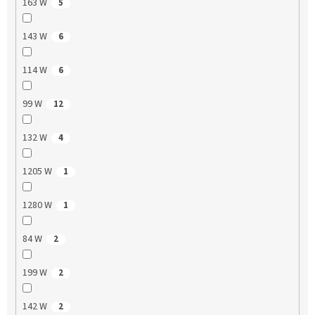
163 W
5
143 W
6
114 W
6
99 W
12
132 W
4
1205 W
1
1280 W
1
84 W
2
199 W
2
142 W
2