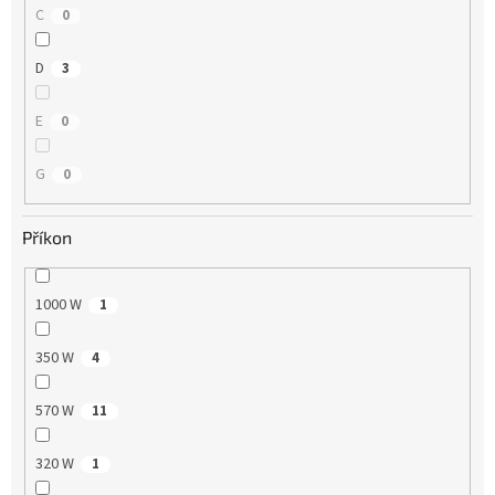
C
0
D
3
E
0
G
0
Příkon
1000 W
1
350 W
4
570 W
11
320 W
1