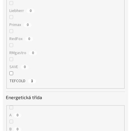
Liebherr
0
Primax
0
RedFox
0
RMgastro
0
SAVE
0
TEFCOLD
1
Energetická třída
A
0
B
0