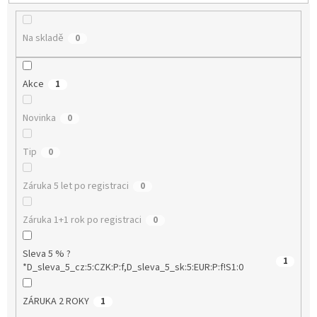
ů
Na skladě
0
Akce
1
Novinka
0
Tip
0
Záruka 5 let po registraci
0
Záruka 1+1 rok po registraci
0
Sleva 5 % ?
1
*D_sleva_5_cz:5:CZK:P:f,D_sleva_5_sk:5:EUR:P:f!S1:0
ZÁRUKA 2 ROKY
1