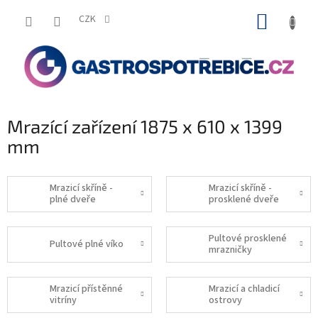
Přejít
NÁKUP
na
CZK
obsah
KOŠÍK
Mrazící zařízení 1875 x 610 x 1399
mm
Mrazicí skříně -
Mrazicí skříně -
plné dveře
prosklené dveře
Pultové prosklené
Pultové plné víko
mrazničky
Mrazicí přístěnné
Mrazicí a chladicí
vitríny
ostrovy