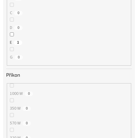
C
0
D
0
E
1
G
0
Příkon
1000 W
0
350 W
0
570 W
0
320 W
0