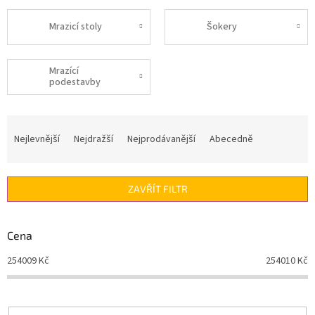
Mrazicí stoly
Šokery
Mrazící
podestavby
Ř
a
Nejlevnější
Nejdražší
Nejprodávanější
Abecedně
z
e
n
ZAVŘÍT FILTR
í
p
r
Cena
o
d
254009
Kč
254010
Kč
u
k
t