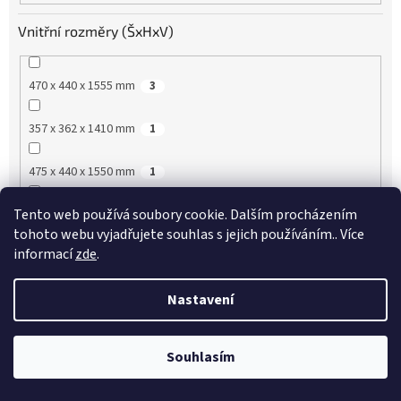
Vnitřní rozměry (ŠxHxV)
470 x 440 x 1555 mm
3
357 x 362 x 1410 mm
1
475 x 440 x 1550 mm
1
Tento web používá soubory cookie. Dalším procházením
1480 x 568 x 1518 mm
1
tohoto webu vyjadřujete souhlas s jejich používáním.. Více
informací
zde
.
890 x 510 x 655 mm
1
Nastavení
1430 x 510 x 655 mm
2
1930 x 510 x 655 mm
2
Souhlasím
!!!!!! AKTUÁLNÍ AKCE VIP SLEVY !!!!!! ŽÁDNÁ REGISTRACE
890 x 510 x 576 mm
2