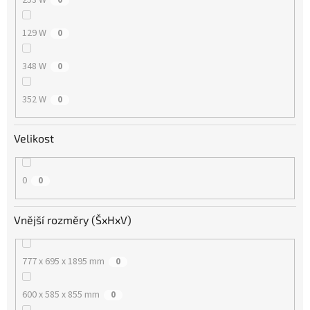
129 W
0
348 W
0
352 W
0
Velikost
0
0
Vnější rozměry (ŠxHxV)
777 x 695 x 1895 mm
0
600 x 585 x 855 mm
0