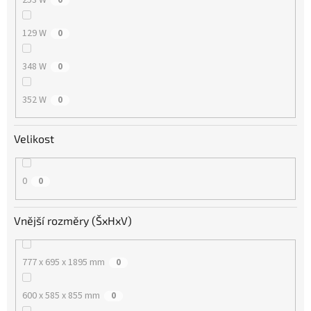
129 W
0
348 W
0
352 W
0
Velikost
0
0
Vnější rozměry (ŠxHxV)
777 x 695 x 1895 mm
0
600 x 585 x 855 mm
0