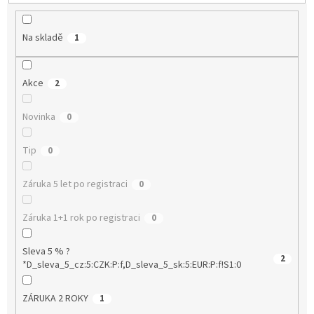
ů
Na skladě
1
Akce
2
Novinka
0
Tip
0
Záruka 5 let po registraci
0
Záruka 1+1 rok po registraci
0
Sleva 5 % ?
2
*D_sleva_5_cz:5:CZK:P:f,D_sleva_5_sk:5:EUR:P:f!S1:0
ZÁRUKA 2 ROKY
1