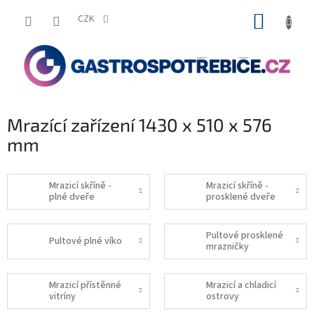
Přejít
NÁKUP
na
CZK
obsah
KOŠÍK
Mrazící zařízení 1430 x 510 x 576
mm
Mrazicí skříně -
Mrazicí skříně -
plné dveře
prosklené dveře
Pultové prosklené
Pultové plné víko
mrazničky
Mrazicí přístěnné
Mrazicí a chladicí
vitríny
ostrovy