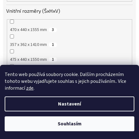
Vnitřní rozměry (ŠxHxV)
470 x 440 x 1555 mm
3
357 x 362 x 1410 mm
1
475 x 440 x 1550 mm
1
Tento web používá soubory cookie. Dalším procházením
1480 x 568 x 1518 mm
1
tohoto webu vyjadřujete souhlas s jejich používáním.. Více
informací
zde
.
890 x 510 x 655 mm
1
Nastavení
1430 x 510 x 655 mm
2
1930 x 510 x 655 mm
2
Souhlasím
!!!!!! AKTUÁLNÍ AKCE VIP SLEVY !!!!!! ŽÁDNÁ REGISTRACE
890 x 510 x 576 mm
2