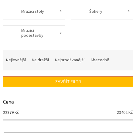
Mrazicí stoly
Šokery
Mrazící
podestavby
Ř
a
Nejlevnější
Nejdražší
Nejprodávanější
Abecedně
z
e
n
ZAVŘÍT FILTR
í
p
r
Cena
o
d
22879
Kč
23402
Kč
u
k
t