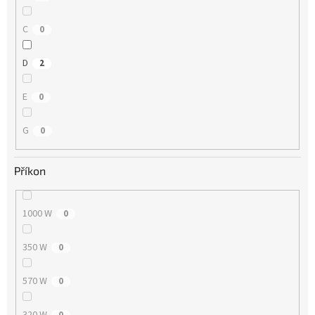
C
0
D
2
E
0
G
0
Příkon
1000 W
0
350 W
0
570 W
0
320 W
0