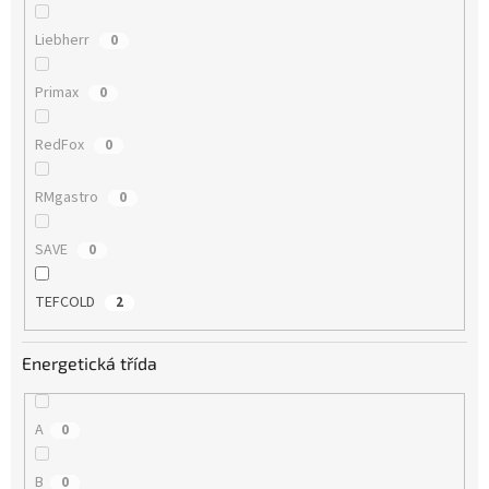
Liebherr
0
Primax
0
RedFox
0
RMgastro
0
SAVE
0
TEFCOLD
2
Energetická třída
A
0
B
0