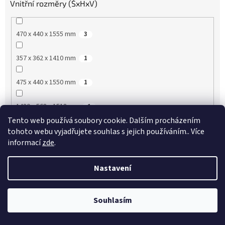
Vnitřní rozměry (ŠxHxV)
470 x 440 x 1555 mm
3
357 x 362 x 1410 mm
1
475 x 440 x 1550 mm
1
1480 x 568 x 1518 mm
1
Tento web používá soubory cookie. Dalším procházením
890 x 510 x 655 mm
1
tohoto webu vyjadřujete souhlas s jejich používáním.. Více
informací
zde
.
1430 x 510 x 655 mm
2
Nastavení
1930 x 510 x 655 mm
2
Souhlasím
890 x 510 x 576 mm
2
!!!!!! AKTUÁLNÍ AKCE VIP SLEVY !!!!!! ŽÁDNÁ REGISTRACE