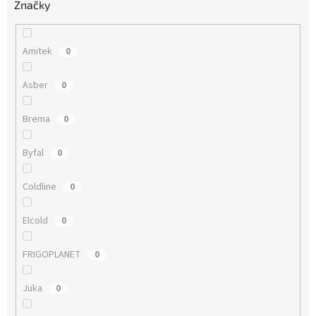
Značky
Amitek
0
Asber
0
Brema
0
Byfal
0
Coldline
0
Elcold
0
FRIGOPLANET
0
Juka
0