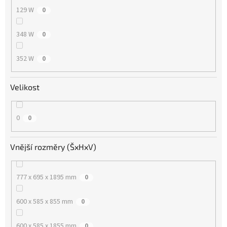
129 W
0
348 W
0
352 W
0
Velikost
0
0
Vnější rozměry (ŠxHxV)
777 x 695 x 1895 mm
0
600 x 585 x 855 mm
0
600 x 585 x 1855 mm
0