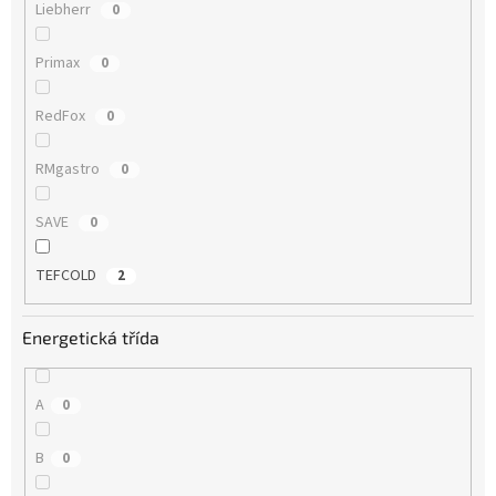
Liebherr
0
Primax
0
RedFox
0
RMgastro
0
SAVE
0
TEFCOLD
2
Energetická třída
A
0
B
0