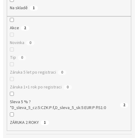
Na skladě
1
Akce
2
Novinka
0
Tip
0
Záruka 5 let po registraci
0
Záruka 1+1 rok po registraci
0
Sleva 5 % ?
2
*D_sleva_5_cz:5:CZK:P:f,D_sleva_5_sk:5:EUR:P:f!S1:0
ZÁRUKA 2 ROKY
1