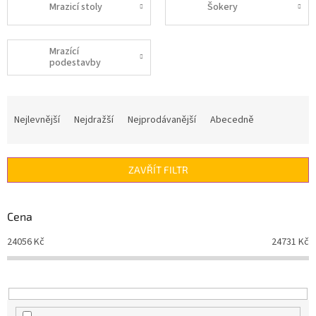
Mrazicí stoly
Šokery
Mrazící
podestavby
Ř
a
Nejlevnější
Nejdražší
Nejprodávanější
Abecedně
z
e
n
ZAVŘÍT FILTR
í
p
r
Cena
o
d
24056
Kč
24731
Kč
u
k
t
ů