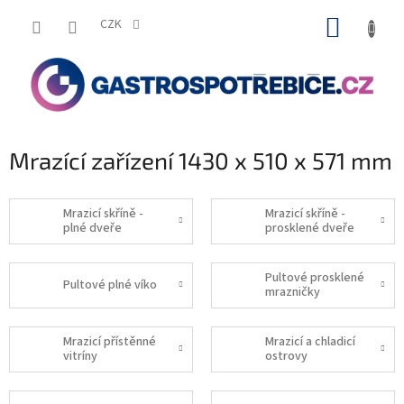
Přejít
NÁKUP
na
CZK
obsah
KOŠÍK
Mrazící zařízení 1430 x 510 x 571 mm
Mrazicí skříně -
Mrazicí skříně -
plné dveře
prosklené dveře
Pultové prosklené
Pultové plné víko
mrazničky
Mrazicí přístěnné
Mrazicí a chladicí
vitríny
ostrovy