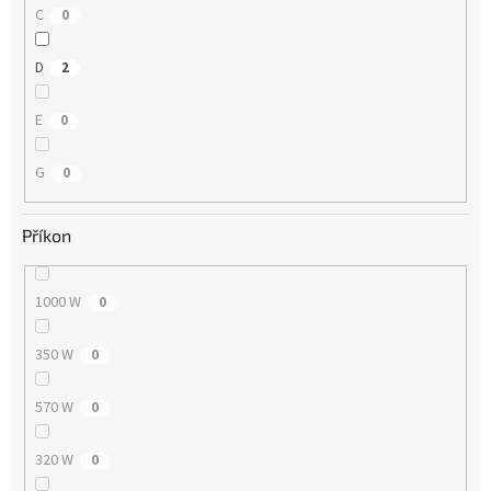
C
0
D
2
E
0
G
0
Příkon
1000 W
0
350 W
0
570 W
0
320 W
0