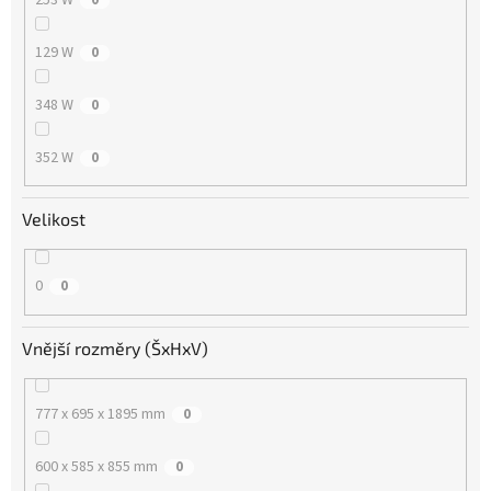
129 W
0
348 W
0
352 W
0
Velikost
0
0
Vnější rozměry (ŠxHxV)
777 x 695 x 1895 mm
0
600 x 585 x 855 mm
0