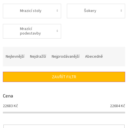
Mrazicí stoly
Šokery
Mrazící
podestavby
Ř
a
Nejlevnější
Nejdražší
Nejprodávanější
Abecedně
z
e
n
ZAVŘÍT FILTR
í
p
r
Cena
o
d
22683
Kč
22684
Kč
u
k
t