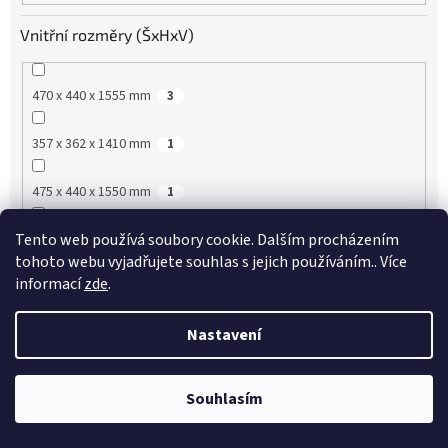
Vnitřní rozměry (ŠxHxV)
470 x 440 x 1555 mm
3
357 x 362 x 1410 mm
1
475 x 440 x 1550 mm
1
Tento web používá soubory cookie. Dalším procházením
1480 x 568 x 1518 mm
1
tohoto webu vyjadřujete souhlas s jejich používáním.. Více
informací
zde
.
890 x 510 x 655 mm
1
Nastavení
1430 x 510 x 655 mm
2
1930 x 510 x 655 mm
2
Souhlasím
!!!!!! AKTUÁLNÍ AKCE VIP SLEVY !!!!!! ŽÁDNÁ REGISTRACE
890 x 510 x 576 mm
2