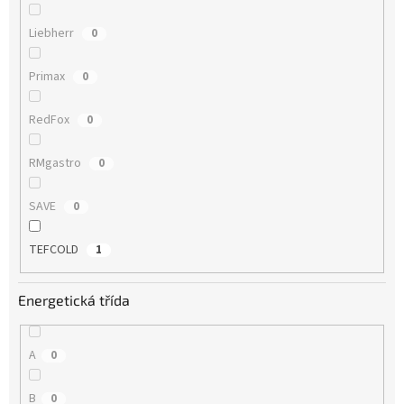
Liebherr
0
Primax
0
RedFox
0
RMgastro
0
SAVE
0
TEFCOLD
1
Energetická třída
A
0
B
0