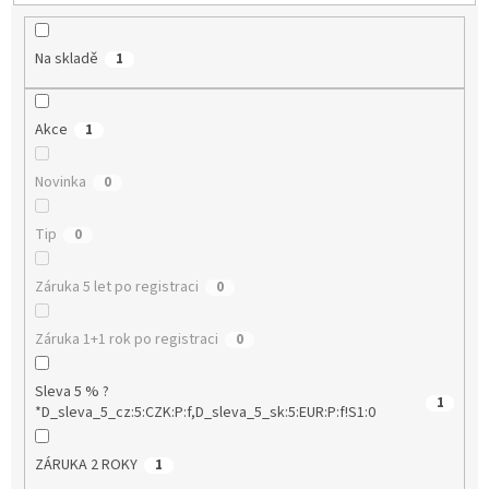
ů
Na skladě
1
Akce
1
Novinka
0
Tip
0
Záruka 5 let po registraci
0
Záruka 1+1 rok po registraci
0
Sleva 5 % ?
1
*D_sleva_5_cz:5:CZK:P:f,D_sleva_5_sk:5:EUR:P:f!S1:0
ZÁRUKA 2 ROKY
1