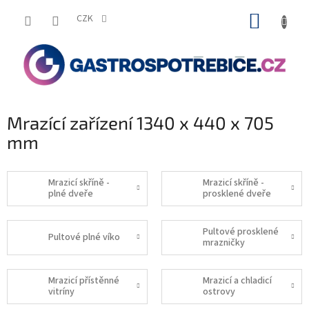
Přejít
NÁKUP
na
CZK
obsah
KOŠÍK
Mrazící zařízení 1340 x 440 x 705
mm
Mrazicí skříně -
Mrazicí skříně -
plné dveře
prosklené dveře
Pultové prosklené
Pultové plné víko
mrazničky
Mrazicí přístěnné
Mrazicí a chladicí
vitríny
ostrovy