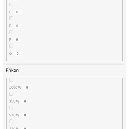
C
0
D
0
E
0
G
0
Příkon
1000 W
0
350 W
0
570 W
0
320 W
0