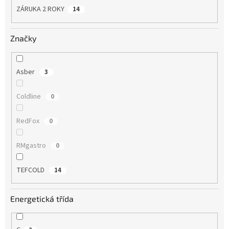
ZÁRUKA 2 ROKY
14
Značky
Asber
3
Coldline
0
RedFox
0
RMgastro
0
TEFCOLD
14
Energetická třída