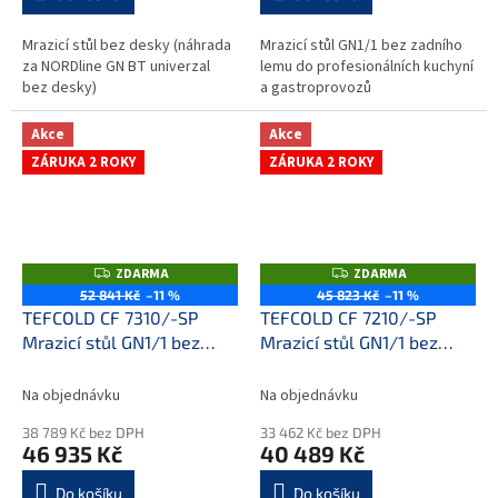
Mrazicí stůl bez desky (náhrada
Mrazicí stůl GN1/1 bez zadního
za NORDline GN BT univerzal
lemu do profesionálních kuchyní
bez desky)
a gastroprovozů
Akce
Akce
ZÁRUKA 2 ROKY
ZÁRUKA 2 ROKY
ZDARMA
ZDARMA
Z
Z
D
D
52 841 Kč
–11 %
45 823 Kč
–11 %
A
A
TEFCOLD CF 7310/-SP
TEFCOLD CF 7210/-SP
R
R
M
M
Mrazicí stůl GN1/1 bez
Mrazicí stůl GN1/1 bez
A
A
zadního lemu
+
zadního lemu
+
prodloužená záruka
prodloužená záruka
Na objednávku
Na objednávku
38 789 Kč bez DPH
33 462 Kč bez DPH
46 935 Kč
40 489 Kč
Do košíku
Do košíku