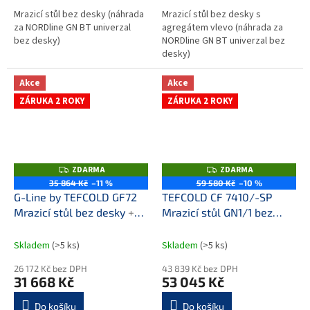
Mrazicí stůl bez desky (náhrada
Mrazicí stůl bez desky s
za NORDline GN BT univerzal
agregátem vlevo (náhrada za
bez desky)
NORDline GN BT univerzal bez
desky)
Akce
Akce
ZÁRUKA 2 ROKY
ZÁRUKA 2 ROKY
ZDARMA
ZDARMA
Z
Z
D
D
35 864 Kč
–11 %
59 580 Kč
–10 %
A
A
G-Line by TEFCOLD GF72
TEFCOLD CF 7410/-SP
R
R
M
M
Mrazicí stůl bez desky
+
Mrazicí stůl GN1/1 bez
A
A
prodloužená záruka
zadního lemu
+
prodloužená záruka
Skladem
(>5 ks)
Skladem
(>5 ks)
26 172 Kč bez DPH
43 839 Kč bez DPH
31 668 Kč
53 045 Kč
Do košíku
Do košíku