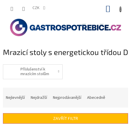
Přejít
NÁKUP
na
CZK
obsah
KOŠÍK
Mrazicí stoly s energetickou třídou D
Příslušenství k
mrazícím stolům
Ř
a
Nejlevnější
Nejdražší
Nejprodávanější
Abecedně
z
e
n
ZAVŘÍT FILTR
í
p