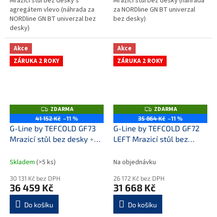
Mrazicí stůl bez desky s
Mrazicí stůl bez desky (náhrada
agregátem vlevo (náhrada za
za NORDline GN BT univerzal
NORDline GN BT univerzal bez
bez desky)
desky)
Akce
Akce
ZÁRUKA 2 ROKY
ZÁRUKA 2 ROKY
ZDARMA
ZDARMA
Z
Z
D
D
41 152 Kč
–11 %
35 864 Kč
–11 %
A
A
G-Line by TEFCOLD GF73
G-Line by TEFCOLD GF72
R
R
M
M
Mrazicí stůl bez desky
+
LEFT Mrazicí stůl bez
A
A
prodloužená záruka
desky
+ prodloužená
záruka
Skladem
(>5 ks)
Na objednávku
30 131 Kč bez DPH
26 172 Kč bez DPH
36 459 Kč
31 668 Kč
Do košíku
Do košíku