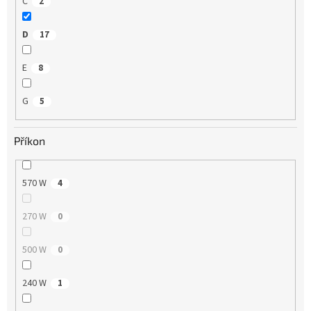
C
2
D
17
E
8
G
5
Příkon
570 W
4
270 W
0
500 W
0
240 W
1