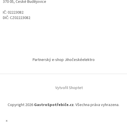
370 05, České Budějovice
IČ: 02223082
DIČ: CZ02223082
Partnerský e-shop Jihočeskéelektro
Vytvořil Shoptet
Copyright 2026
GastroSpotřebiče.cz
. Všechna práva vyhrazena.
×