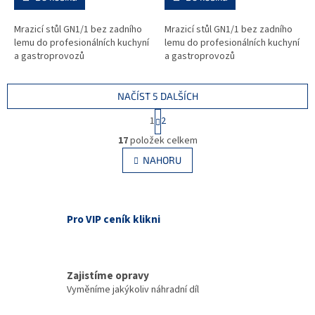
Mrazicí stůl GN1/1 bez zadního
Mrazicí stůl GN1/1 bez zadního
lemu do profesionálních kuchyní
lemu do profesionálních kuchyní
a gastroprovozů
a gastroprovozů
NAČÍST 5 DALŠÍCH
S
1
2
t
O
r
17
položek celkem
v
á
l
NAHORU
n
á
k
d
o
v
a
á
c
Pro VIP ceník klikni
n
í
í
p
r
v
Zajistíme opravy
k
Vyměníme jakýkoliv náhradní díl
y
v