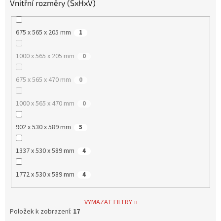
Vnitřní rozměry (ŠxHxV)
675 x 565 x 205 mm
1
1000 x 565 x 205 mm
0
675 x 565 x 470 mm
0
1000 x 565 x 470 mm
0
902 x 530 x 589 mm
5
1337 x 530 x 589 mm
4
1772 x 530 x 589 mm
4
VYMAZAT FILTRY
Položek k zobrazení:
17