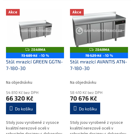
V
Akce
Akce
ý
p
i
s
p
r
ZDARMA
ZDARMA
Z
Z
o
D
D
73 689 Kč
–10 %
78 529 Kč
–10 %
A
A
d
Stůl mrazící GREEN GGTN-
Stůl mrazící AVANTIS ATN-
R
R
M
M
u
7-180-30
7-180-30
A
A
k
t
Na objednávku
Na objednávku
ů
54 810 Kč bez DPH
58 410 Kč bez DPH
66 320 Kč
70 676 Kč
Do košíku
Do košíku
Stoly jsou vyrobené z vysoce
Stoly jsou vyrobené z vysoce
kvalitní nerezové oceli v
kvalitní nerezové oceli v
robustním designu s dokonalou
robustním designu s dokonalou