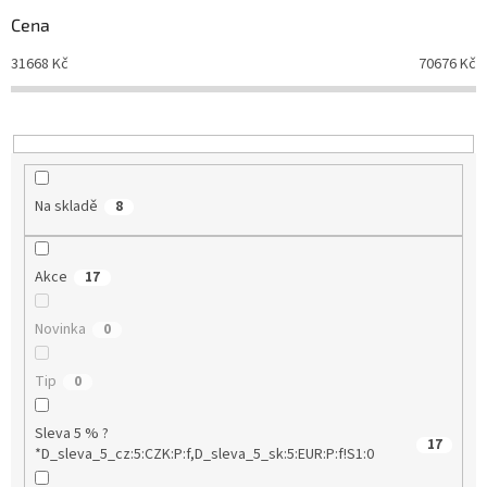
r
Cena
o
d
31668
Kč
70676
Kč
u
k
t
ů
Na skladě
8
Akce
17
Novinka
0
Tip
0
Sleva 5 % ?
17
*D_sleva_5_cz:5:CZK:P:f,D_sleva_5_sk:5:EUR:P:f!S1:0