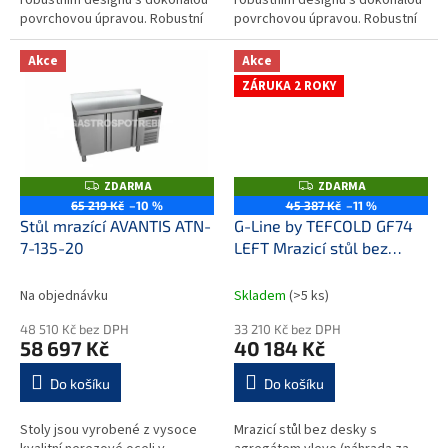
povrchovou úpravou. Robustní
povrchovou úpravou. Robustní
pracovní nerezová deska se
pracovní nerezová deska se
stříkanou 30 mm izolací,
stříkanou 30 mm izolací,
Akce
Akce
osazená...
osazená...
ZÁRUKA 2 ROKY
ZDARMA
ZDARMA
Z
Z
D
D
65 219 Kč
–10 %
45 387 Kč
–11 %
A
A
Stůl mrazící AVANTIS ATN-
G-Line by TEFCOLD GF74
R
R
M
M
7-135-20
LEFT Mrazicí stůl bez
A
A
desky
+ prodloužená
záruka
Na objednávku
Skladem
(>5 ks)
48 510 Kč bez DPH
33 210 Kč bez DPH
58 697 Kč
40 184 Kč
Do košíku
Do košíku
Stoly jsou vyrobené z vysoce
Mrazicí stůl bez desky s