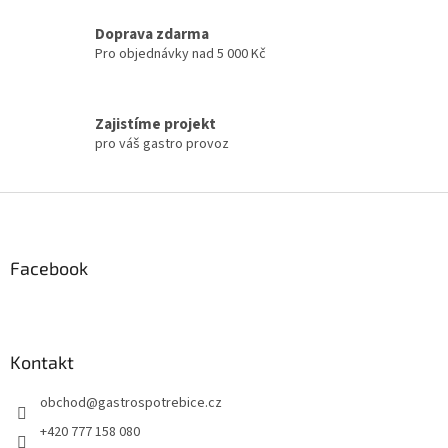
ý
p
Doprava zdarma
i
Pro objednávky nad 5 000 Kč
s
u
Zajistíme projekt
pro váš gastro provoz
Z
á
p
a
Facebook
t
í
Kontakt
obchod
@
gastrospotrebice.cz
+420 777 158 080