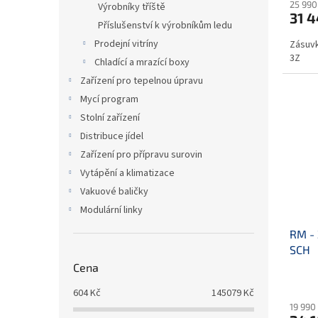
25 990
Výrobníky tříště
31 4
Příslušenství k výrobníkům ledu
Prodejní vitríny
Zásuvk
3Z
Chladící a mrazící boxy
Zařízení pro tepelnou úpravu
Mycí program
Stolní zařízení
Distribuce jídel
Zařízení pro přípravu surovin
Vytápění a klimatizace
Vakuové baličky
Modulární linky
RM - 
SCH
Cena
604
Kč
145079
Kč
19 990