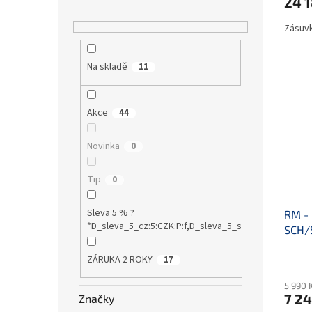
24 1
Zásuvk
Na skladě
11
Akce
44
Novinka
0
Tip
0
Sleva 5 % ?
RM - 
*D_sleva_5_cz:5:CZK:P:f,D_sleva_5_sk:5:EUR:P:f!S1:0
SCH/
ZÁRUKA 2 ROKY
17
5 990 
7 24
Značky