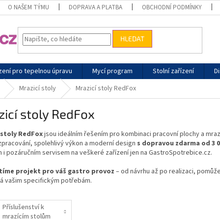
O NAŠEM TÝMU
DOPRAVA A PLATBA
OBCHODNÍ PODMÍNKY
HLEDAT
zení pro tepelnou úpravu
Mycí program
Stolní zařízení
Di
Mrazicí stoly
Mrazicí stoly RedFox
icí stoly RedFox
 stoly RedFox
jsou ideálním řešením pro kombinaci pracovní plochy a mra
 zpracování, spolehlivý výkon a moderní design
s dopravou zdarma od 3 0
 i pozáručním servisem na veškeré zařízení jen na GastroSpotrebice.cz.
tíme projekt pro váš gastro provoz
– od návrhu až po realizaci, pomůže
á vašim specifickým potřebám.
Příslušenství k
mrazícím stolům