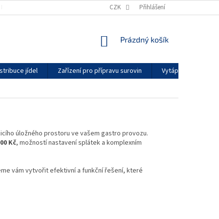
KONTAKTY
GDPR
ZÁRUČNÍ PODMÍNKY
CZK
Přihlášení
DODACÍ LHŮTY
NÁKUPNÍ
Prázdný košík
KOŠÍK
stribuce jídel
Zařízení pro přípravu surovin
Vytápění a klimatiz
zicího úložného prostoru ve vašem gastro provozu.
00 Kč
, možností nastavení splátek a komplexním
me vám vytvořit efektivní a funkční řešení, které