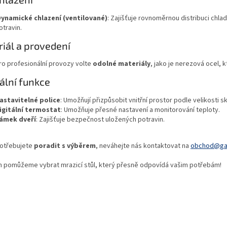
u
ynamické chlazení (ventilované)
: Zajišťuje rovnoměrnou distribuci chla
otravin.
iál a provedení
ro profesionální provozy volte
odolné materiály
, jako je nerezová ocel, 
ální funkce
astavitelné police
: Umožňují přizpůsobit vnitřní prostor podle velikosti 
igitální termostat
: Umožňuje přesné nastavení a monitorování teploty.
ámek dveří
: Zajišťuje bezpečnost uložených potravin.
otřebujete
poradit s výběrem
, neváhejte nás kontaktovat na
obchod@gas
m pomůžeme vybrat mrazicí stůl, který přesně odpovídá vašim potřebám!