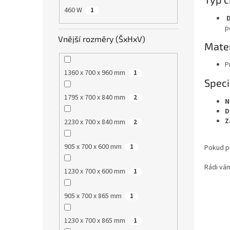
460 W
1
D
p
Vnější rozměry (ŠxHxV)
Mater
P
1360 x 700 x 960 mm
1
Speci
1795 x 700 x 840 mm
2
N
D
Z
2230 x 700 x 840 mm
2
905 x 700 x 600 mm
1
Pokud p
Rádi vá
1230 x 700 x 600 mm
1
905 x 700 x 865 mm
1
1230 x 700 x 865 mm
1