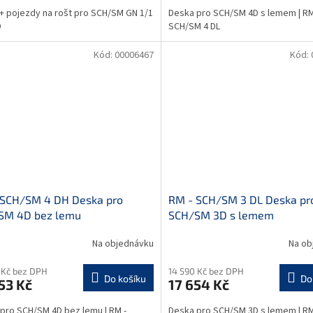
+ pojezdy na rošt pro SCH/SM GN 1/1
Deska pro SCH/SM 4D s lemem | RM
D
SCH/SM 4 DL
Kód:
00006467
Kód:
 SCH/SM 4 DH Deska pro
RM - SCH/SM 3 DL Deska pr
SM 4D bez lemu
SCH/SM 3D s lemem
Na objednávku
Na ob
 Kč bez DPH
14 590 Kč bez DPH
Do košíku
Do
53 Kč
17 654 Kč
pro SCH/SM 4D bez lemu | RM -
Deska pro SCH/SM 3D s lemem | RM