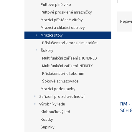
n
Pultové plné víko
e
Pultové prosklené mrazničky
Ř
l
Mrazicí přístěnné vitríny
a
Nejlev
z
Mrazicí a chladicí ostrovy
e
Mrazicí stoly
V
n
Příslušenství k mrazícím stolům
ý
í
Šokery
p
p
Multifunkční zařízení 1HUNDRED
i
r
s
o
Multifunkční zařízení INFINITY
p
d
Příslušenství k šokerům
r
u
Šokové zchlazovače
o
k
Mrazící podestavby
d
t
Zařízení pro zdravotnictví
u
ů
RM - 
k
Výrobníky ledu
SCH 
t
Kloboučkový led
ů
Kostky
Šupinky