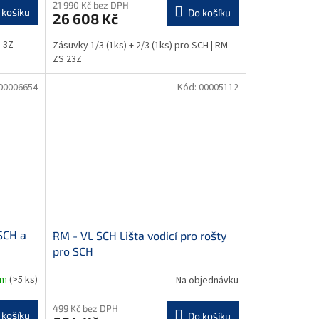
21 990 Kč bez DPH
 košíku
Do košíku
26 608 Kč
S 3Z
Zásuvky 1/3 (1ks) + 2/3 (1ks) pro SCH | RM -
ZS 23Z
00006654
Kód:
00005112
SCH a
RM - VL SCH Lišta vodicí pro rošty
pro SCH
em
(>5 ks)
Na objednávku
499 Kč bez DPH
 košíku
Do košíku