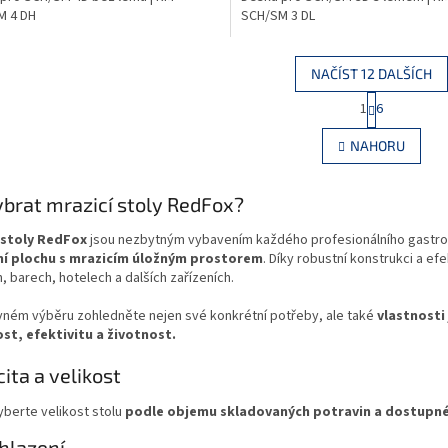
M 4 DH
SCH/SM 3 DL
NAČÍST 12 DALŠÍCH
S
1
6
O
t
r
v
NAHORU
á
l
n
á
k
d
ybrat mrazicí stoly RedFox?
o
a
v
c
á
 stoly RedFox
jsou nezbytným vybavením každého profesionálního gastro
í
n
í plochu s mrazicím úložným prostorem
. Díky robustní konstrukci a ef
p
í
h, barech, hotelech a dalších zařízeních.
r
v
ávném výběru zohledněte nejen své konkrétní potřeby, ale také
vlastnosti 
k
st, efektivitu a životnost.
y
v
ita a velikost
ý
p
yberte velikost stolu
podle objemu skladovaných potravin a dostupn
i
s
hlazení