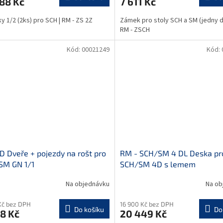
88 Kč
7 611 Kč
y 1/2 (2ks) pro SCH | RM - ZS 2Z
Zámek pro stoly SCH a SM (jedny d
RM - ZSCH
Kód:
00021249
Kód:
D Dveře + pojezdy na rošt pro
RM - SCH/SM 4 DL Deska pr
44
SM GN 1/1
SCH/SM 4D s lemem
Na objednávku
Na ob
Kč bez DPH
16 900 Kč bez DPH
Do košíku
Do
8 Kč
20 449 Kč