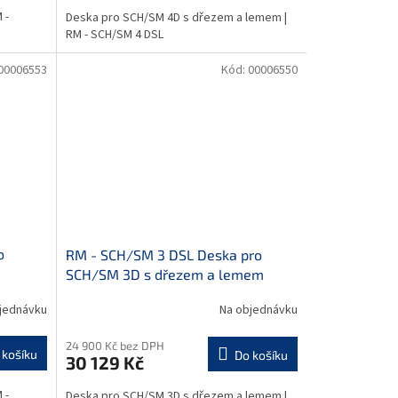
 -
Deska pro SCH/SM 4D s dřezem a lemem |
RM - SCH/SM 4 DSL
00006553
Kód:
00006550
o
RM - SCH/SM 3 DSL Deska pro
SCH/SM 3D s dřezem a lemem
jednávku
Na objednávku
24 900 Kč bez DPH
 košíku
Do košíku
30 129 Kč
 -
Deska pro SCH/SM 3D s dřezem a lemem |