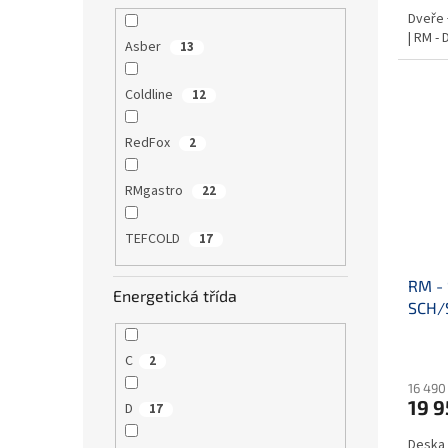
Dveře 
| RM - 
Asber
13
Coldline
12
RedFox
2
RMgastro
22
TEFCOLD
17
RM -
Energetická třída
SCH/
C
2
16 490
19 9
D
17
Deska 