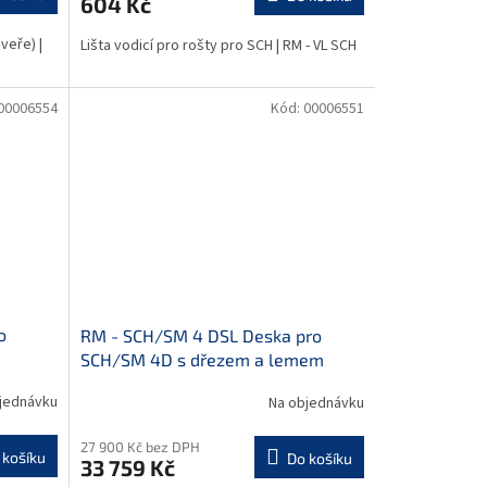
604 Kč
veře) |
Lišta vodicí pro rošty pro SCH | RM - VL SCH
00006554
Kód:
00006551
o
RM - SCH/SM 4 DSL Deska pro
SCH/SM 4D s dřezem a lemem
jednávku
Na objednávku
27 900 Kč bez DPH
 košíku
Do košíku
33 759 Kč