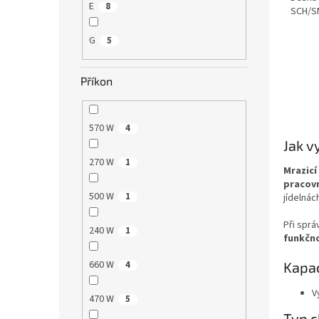
E
8
SCH/S
G
5
Příkon
570 W
4
Jak v
270 W
1
Mrazicí
pracovn
500 W
1
jídelnác
Při spr
240 W
1
funkčno
660 W
4
Kapac
V
470 W
5
Typ c