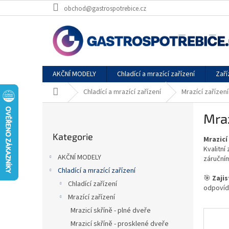
Přejít
obchod@gastrospotrebice.cz
na
obsah
AKČNÍ MODELY
Chladící a mrazící zařízení
Zaří
Domů
Chladící a mrazící zařízení
Mrazící zařízení
P
Mraz
o
Přeskočit
s
Kategorie
kategorie
Mrazicí
t
Kvalitní
r
AKČNÍ MODELY
záručním
a
Chladící a mrazící zařízení
n
🎯
Zajis
Chladící zařízení
n
odpovíd
í
Mrazící zařízení
p
Mrazicí skříně - plné dveře
a
Mrazicí skříně - prosklené dveře