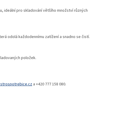
du, ideální pro skladování většího množství různých
která odolá každodennímu zatížení a snadno se čistí.
skladovaných položek.
trospotrebice.cz
a +420 777 158 080.