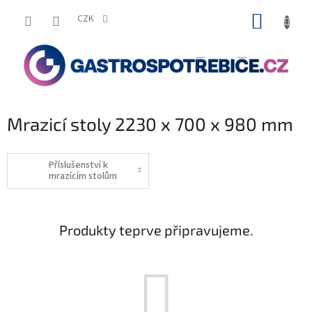
Přejít
NÁKUP
na
CZK
obsah
KOŠÍK
Mrazicí stoly 2230 x 700 x 980 mm
Příslušenství k
mrazícím stolům
Produkty teprve připravujeme.