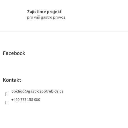
Zajistíme projekt
pro váš gastro provoz
Z
á
p
a
Facebook
t
í
Kontakt
obchod
@
gastrospotrebice.cz
+420 777 158 080