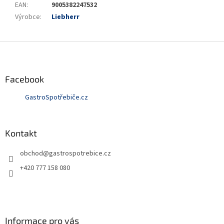
EAN
:
9005382247532
Výrobce
:
Liebherr
Z
á
p
a
Facebook
t
GastroSpotřebiče.cz
í
Kontakt
obchod
@
gastrospotrebice.cz
+420 777 158 080
Informace pro vás