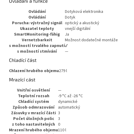
Ovládání a funkce
Ovládání
Dotyková elektronika
Ovládání
Dotyk
Porucha: výstražný signál
optický a akustický
Ukazatel teploty
vnejší digitální
SmartMonitoring-fähig
Ja
Vernetzbarkeit
Možnost dodatečné montáže
s možností trvalého zapnutí
✔
s možností stmívání
—
Chladící část
Chlazení hrubého objemu
279 l
Mrazící cást
Vnitřní osvětlení
—
Teplotní rozsah
-9 °C až -26 °C
Chladící systém
dynamické
Způsob odmrazování
automatický
Zásuvky v mrazící části
3
Počet úložných polic
3
z toho nastavitelných
0
Mrazení hrubého objemu
110 l