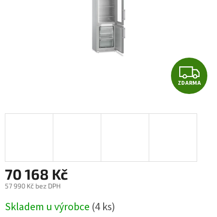
Z
ZDARMA
D
A
R
M
A
70 168 Kč
57 990 Kč bez DPH
Měrná
Skladem u výrobce
(4 ks)
cena: