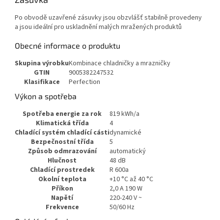
Po obvodě uzavřené zásuvky jsou obzvlášť stabilně provedeny
a jsou ideální pro uskladnění malých mražených produktů
Obecné informace o produktu
Skupina výrobku
Kombinace chladničky a mrazničky
GTIN
9005382247532
Klasifikace
Perfection
Výkon a spotřeba
Spotřeba energie za rok
819 kWh/a
Klimatická třída
4
Chladící systém chladící cásti
dynamické
Bezpečnostní třída
5
Způsob odmrazování
automatický
Hlučnost
48 dB
Chladící prostredek
R 600a
Okolní teplota
+10 °C až 40 °C
Příkon
2,0 A 190 W
Napětí
220-240 V ~
Frekvence
50/60 Hz