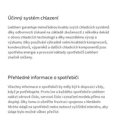
Účinný systém chlazení
Liebherr garantuje mimořádnou kvalitu svých chladicích systémů
díky odbornosti získané na základě zkušeností z několika dekád
v oboru chladicích technologií a díky neustálému vývoji a
výzkumu. Díky používání výhradně velmi kvalitních kompresorů,
kondenzátorů, výparníků a dalších chladicích komponentů jsou
spotřeba energie a provozní náklady spotřebičů Liebherr
značně sníženy.
Přehledné informace o spotřebiči
Všechny informace o spotřebiči by měly být k dispozici vždy,
když je potřebujete. Proto lze u každého spotřebiče Liebherr
nalézt sériové číslo, servisní číslo i označení modelu přímo na
displeji. Díky tomu si ušetříte frustraci spojenou s hledáním
těchto údajů na spotřebiči nebo nutnost vyčištění interiéru, aby
údaje bylo možné vůbec přečíst.