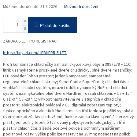
Můžeme doručit do:
31.8.2026
Možnosti doručení
Přidat do košíku
ZÁRUKA 5 LET PO REGISTRACI!
https://tinyurl.com/LIEBHERR-5-LET
Profi kombinace chladničky a mrazničky,celkový objem 389 (279 + 110)
litrů; uzamykatelné prosklené dveře chladničky, plné dveře mrazničky;
LED osvětlení obou prostor; jeden kompresor, samostatně
regulovatelné chladicí okruhy; SuperCool a SuperFrost; chladicí část:
ventilační chladicí systém, mrazicí oddíl: dynamický NoFrost chladicí
systém; uzamykatelné plné dveře Hardline; rozsah chlazení: + 1 / + 15 °
C až -9 ° C / -28 ° C; vlhkost nastavitelná ve 3 stupních v chladicím
prostoru; elektronické ovládání v ČJ; digitální zobrazení teploty;
funkce optického a akustického alarmu: vnitřní teplota je příliš vysoká a
dveřní pokud zůstávají otevřené; funkce zámku kláves; vnější nerezový
plášť; jednodílný tepelně tvarovaný polystyren (ekologický) vnitřní
plášť; v chladničce: 3 šedé ocelové police s ochranným nátěrem;
podlahové rošty; výšku polic lze nastavit na 35 mm; nosnost na polici: