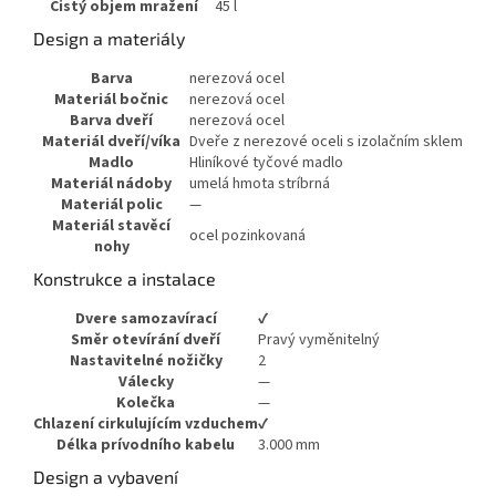
Čistý objem mražení
45 l
Design a materiály
Barva
nerezová ocel
Materiál bočnic
nerezová ocel
Barva dveří
nerezová ocel
Materiál dveří/víka
Dveře z nerezové oceli s izolačním sklem
Madlo
Hliníkové tyčové madlo
Materiál nádoby
umelá hmota stríbrná
Materiál polic
—
Materiál stavěcí
ocel pozinkovaná
nohy
Konstrukce a instalace
Dvere samozavírací
✔
Směr otevírání dveří
Pravý vyměnitelný
Nastavitelné nožičky
2
Válecky
—
Kolečka
—
Chlazení cirkulujícím vzduchem
✔
Délka prívodního kabelu
3.000 mm
Design a vybavení