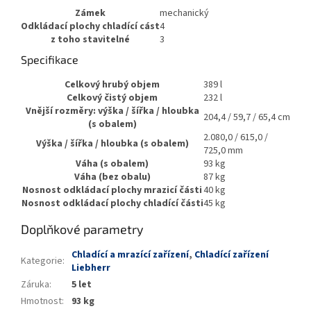
Zámek
mechanický
Odkládací plochy chladící cást
4
z toho stavitelné
3
Specifikace
Celkový hrubý objem
389 l
Celkový čistý objem
232 l
Vnější rozměry: výška / šířka / hloubka
204,4 / 59,7 / 65,4 cm
(s obalem)
2.080,0 / 615,0 /
Výška / šířka / hloubka (s obalem)
725,0 mm
Váha (s obalem)
93 kg
Váha (bez obalu)
87 kg
Nosnost odkládací plochy mrazicí části
40 kg
Nosnost odkládací plochy chladící části
45 kg
Doplňkové parametry
Chladící a mrazící zařízení
,
Chladící zařízení
Kategorie
:
Liebherr
Záruka
:
5 let
Hmotnost
:
93 kg