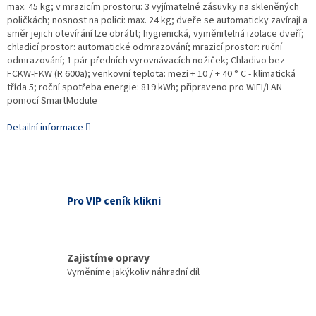
max. 45 kg; v mrazicím prostoru: 3 vyjímatelné zásuvky na skleněných
poličkách; nosnost na polici: max. 24 kg; dveře se automaticky zavírají a
směr jejich otevírání lze obrátit; hygienická, vyměnitelná izolace dveří;
chladicí prostor: automatické odmrazování; mrazicí prostor: ruční
odmrazování; 1 pár předních vyrovnávacích nožiček; Chladivo bez
FCKW-FKW (R 600a); venkovní teplota: mezi + 10 / + 40 ° C - klimatická
třída 5; roční spotřeba energie: 819 kWh; připraveno pro WIFI/LAN
pomocí SmartModule
Detailní informace
Pro VIP ceník klikni
Zajistíme opravy
Vyměníme jakýkoliv náhradní díl