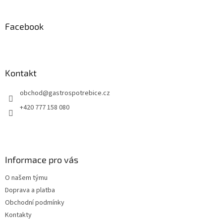
á
á
d
p
a
a
Facebook
c
t
í
í
p
r
v
Kontakt
k
y
obchod
@
gastrospotrebice.cz
v
ý
+420 777 158 080
p
i
s
u
Informace pro vás
O našem týmu
Doprava a platba
Obchodní podmínky
Kontakty