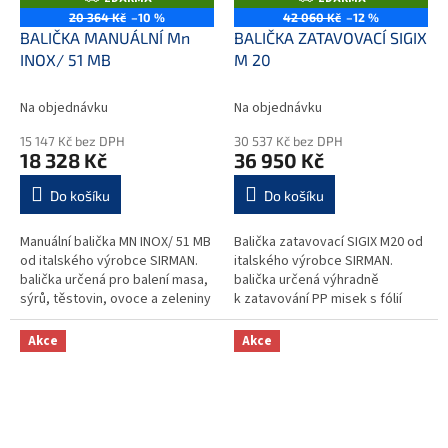
D
D
20 364 Kč
–10 %
42 060 Kč
–12 %
A
A
BALIČKA MANUÁLNÍ Mn
BALIČKA ZATAVOVACÍ SIGIX
R
R
M
M
INOX/ 51 MB
M 20
A
A
Na objednávku
Na objednávku
15 147 Kč bez DPH
30 537 Kč bez DPH
18 328 Kč
36 950 Kč
Do košíku
Do košíku
Manuální balička MN INOX/ 51 MB
Balička zatavovací SIGIX M20 od
od italského výrob­ce SIRMAN.
italského výrobce SIRMAN.
balička určená pro balení masa,
balička určená výhradně
sýrů, těstovin, ovoce a zeleniny
k zatavování PP misek s fólií
stroj umožňuje rychlou...
ruční zatavovací zařízení
s poloautomatickým...
Akce
Akce