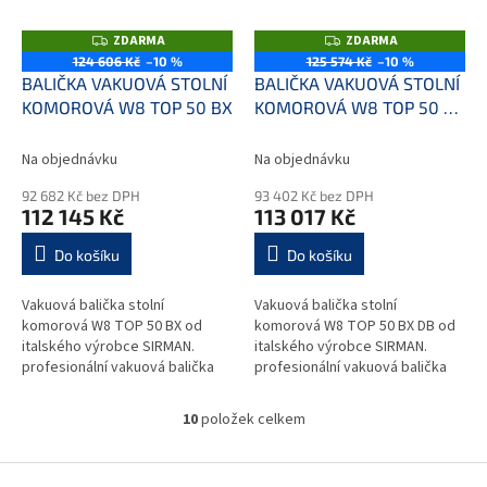
ZDARMA
ZDARMA
Z
Z
D
D
124 606 Kč
–10 %
125 574 Kč
–10 %
A
A
BALIČKA VAKUOVÁ STOLNÍ
BALIČKA VAKUOVÁ STOLNÍ
R
R
M
M
KOMOROVÁ W8 TOP 50 BX
KOMOROVÁ W8 TOP 50 BX
A
A
DB
Na objednávku
Na objednávku
92 682 Kč bez DPH
93 402 Kč bez DPH
112 145 Kč
113 017 Kč
Do košíku
Do košíku
Vakuová balička stolní
Vakuová balička stolní
komorová W8 TOP 50 BX od
komorová W8 TOP 50 BX DB od
italského výrobce SIRMAN.
italského výrobce SIRMAN.
profesionální vakuová balička
profesionální vakuová balička
určená pro balení výrobků
určená pro balení výrobků
v ochranné atmosféře
v ochranné atmosféře...
10
položek celkem
O
praktické...
v
l
Z