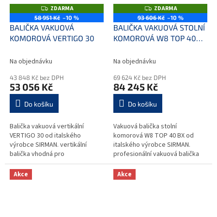
ZDARMA
ZDARMA
Z
Z
D
D
58 951 Kč
–10 %
93 606 Kč
–10 %
A
A
BALIČKA VAKUOVÁ
BALIČKA VAKUOVÁ STOLNÍ
R
R
M
M
KOMOROVÁ VERTIGO 30
KOMOROVÁ W8 TOP 40
A
A
BX
Na objednávku
Na objednávku
43 848 Kč bez DPH
69 624 Kč bez DPH
53 056 Kč
84 245 Kč
Do košíku
Do košíku
Balička vakuová vertikální
Vakuová balička stolní
VERTIGO 30 od italského
komorová W8 TOP 40 BX od
výrobce SIRMAN. vertikální
italského výrobce SIRMAN.
balička vhodná pro
profesionální vakuová balička
vakuování kapaliny, granulátu a
určená pro balení výrobků
prášku model s olejovou...
v ochranné atmosféře
Akce
Akce
praktické...