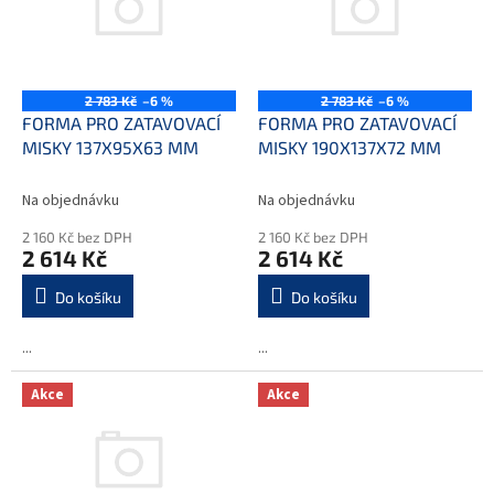
i
r
s
o
p
d
r
u
o
k
2 783 Kč
–6 %
2 783 Kč
–6 %
d
t
FORMA PRO ZATAVOVACÍ
FORMA PRO ZATAVOVACÍ
u
ů
MISKY 137X95X63 MM
MISKY 190X137X72 MM
k
t
Na objednávku
Na objednávku
ů
2 160 Kč bez DPH
2 160 Kč bez DPH
2 614 Kč
2 614 Kč
Do košíku
Do košíku
...
...
Akce
Akce