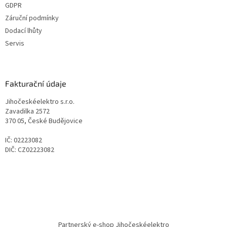
GDPR
Záruční podmínky
Dodací lhůty
Servis
Fakturační údaje
Jihočeskéelektro s.r.o.
Zavadilka 2572
370 05, České Budějovice
IČ: 02223082
DIČ: CZ02223082
Partnerský e-shop Jihočeskéelektro