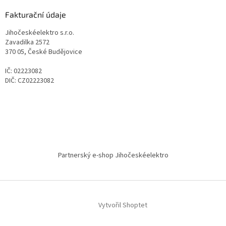
Fakturační údaje
Jihočeskéelektro s.r.o.
Zavadilka 2572
370 05, České Budějovice
IČ: 02223082
DIČ: CZ02223082
Partnerský e-shop Jihočeskéelektro
Vytvořil Shoptet