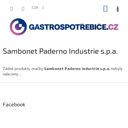
Přejít
NÁKUP
na
CZK
obsah
KOŠÍK
Sambonet Paderno Industrie s.p.a.
Žádné produkty značky
Sambonet Paderno Industrie s.p.a.
nebyly
nalezeny...
Z
á
p
a
Facebook
t
í