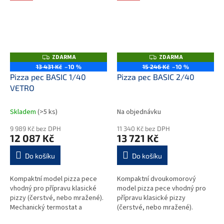
čela pece...
ZDARMA
ZDARMA
Z
Z
D
D
13 431 Kč
–10 %
15 246 Kč
–10 %
A
A
Pizza pec BASIC 1/40
Pizza pec BASIC 2/40
R
R
M
M
VETRO
A
A
Skladem
(>5 ks)
Na objednávku
9 989 Kč bez DPH
11 340 Kč bez DPH
12 087 Kč
13 721 Kč
Do košíku
Do košíku
Kompaktní model pizza pece
Kompaktní dvoukomorový
vhodný pro přípravu klasické
model pizza pece vhodný pro
pizzy (čerstvé, nebo mražené).
přípravu klasické pizzy
Mechanický termostat a
(čerstvé, nebo mražené).
časovač ovládá spodní a horní
Mechanický termostat a