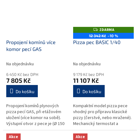
ZDARMA
Z
D
12 342 Kč
–10 %
A
Propojení komínů více
Pizza pec BASIC 1/40
R
M
komor pecí GAS
A
Na objednávku
Na objednávku
6 450 Kč bez DPH
9 179 Kč bez DPH
7 805 Kč
11 107 Kč
Do košíku
Do košíku
Propojení komínů plynových
Kompaktní model pizza pece
pizza pecí GAS, při etážovém
vhodný pro přípravu klasické
uložení (více komor na sobě).
pizzy (čerstvé, nebo mražené).
Výstupní otvor z pece je (Ø 150
Mechanický termostat a
mm)
časovač ovládá spodní a horní
tělesa. Nerezové provedení
Akce
Akce