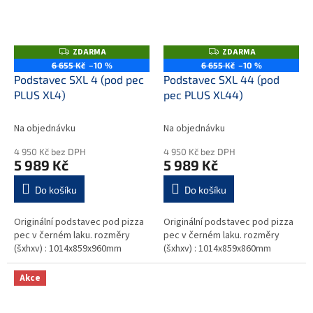
ZDARMA
ZDARMA
Z
Z
D
D
6 655 Kč
–10 %
6 655 Kč
–10 %
A
A
Podstavec SXL 4 (pod pec
Podstavec SXL 44 (pod
R
R
M
M
PLUS XL4)
pec PLUS XL44)
A
A
Na objednávku
Na objednávku
4 950 Kč bez DPH
4 950 Kč bez DPH
5 989 Kč
5 989 Kč
Do košíku
Do košíku
Originální podstavec pod pizza
Originální podstavec pod pizza
pec v černém laku. rozměry
pec v černém laku. rozměry
(šxhxv) : 1014x859x960mm
(šxhxv) : 1014x859x860mm
Akce