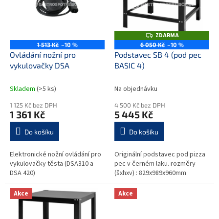
i
r
s
o
p
d
r
u
ZDARMA
Z
o
D
k
1 513 Kč
–10 %
6 050 Kč
–10 %
A
d
t
Ovládání nožní pro
Podstavec SB 4 (pod pec
R
M
u
ů
vykulovačky DSA
BASIC 4)
A
k
t
Skladem
(>5 ks)
Na objednávku
ů
1 125 Kč bez DPH
4 500 Kč bez DPH
1 361 Kč
5 445 Kč
Do košíku
Do košíku
Elektronické nožní ovládání pro
Originální podstavec pod pizza
vykulovačky těsta (DSA310 a
pec v černém laku. rozměry
DSA 420)
(šxhxv) : 829x989x960mm
Akce
Akce