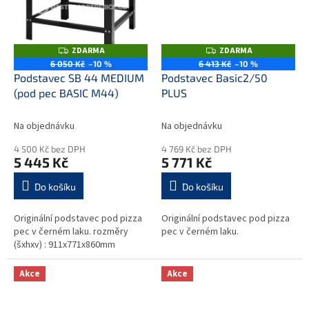
ZDARMA
ZDARMA
Z
Z
D
D
6 050 Kč
–10 %
6 413 Kč
–10 %
A
A
Podstavec SB 44 MEDIUM
Podstavec Basic2/50
R
R
M
M
(pod pec BASIC M44)
PLUS
A
A
Na objednávku
Na objednávku
4 500 Kč bez DPH
4 769 Kč bez DPH
5 445 Kč
5 771 Kč
Do košíku
Do košíku
Originální podstavec pod pizza
Originální podstavec pod pizza
pec v černém laku. rozměry
pec v černém laku.
(šxhxv) : 911x771x860mm
Akce
Akce