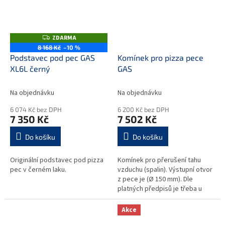
ZDARMA
Z
D
8 168 Kč
–10 %
A
Podstavec pod pec GAS
Komínek pro pizza pece
R
M
XL6L černý
GAS
A
Na objednávku
Na objednávku
6 074 Kč bez DPH
6 200 Kč bez DPH
7 350 Kč
7 502 Kč
Do košíku
Do košíku
Originální podstavec pod pizza
Komínek pro přerušení tahu
pec v černém laku.
vzduchu (spalin). Výstupní otvor
z pece je (Ø 150 mm). Dle
platných předpisů je třeba u
plynové pizza pece dodržet
bezpečné vyústění a
Akce
vypouštění...