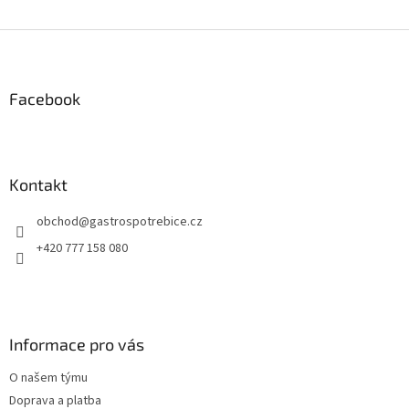
O
v
l
Z
á
á
d
p
a
a
Facebook
c
t
í
í
p
r
v
Kontakt
k
y
obchod
@
gastrospotrebice.cz
v
ý
+420 777 158 080
p
i
s
u
Informace pro vás
O našem týmu
Doprava a platba