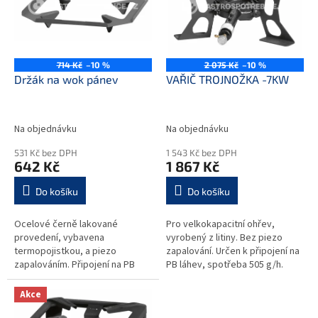
i
r
s
o
p
d
r
u
o
k
714 Kč
–10 %
2 075 Kč
–10 %
d
t
Držák na wok pánev
VAŘIČ TROJNOŽKA -7KW
u
ů
k
t
Na objednávku
Na objednávku
ů
531 Kč bez DPH
1 543 Kč bez DPH
642 Kč
1 867 Kč
Do košíku
Do košíku
Ocelové černě lakované
Pro velkokapacitní ohřev,
provedení, vybavena
vyrobený z litiny. Bez piezo
termopojistkou, a piezo
zapalování. Určen k připojení na
zapalováním. Připojení na PB
PB láhev, spotřeba 505 g/h.
láhev, spotřeba 500 g/h.
Akce