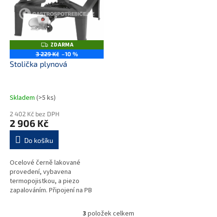
ZDARMA
Z
D
3 229 Kč
–10 %
A
Stolička plynová
R
M
A
Skladem
(>5 ks)
2 402 Kč bez DPH
2 906 Kč
Do košíku
Ocelové černě lakované
provedení, vybavena
termopojistkou, a piezo
zapalováním. Připojení na PB
láhev, spotřeba 500 g/h.
3
položek celkem