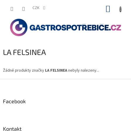
Přejít
NÁKUP
na
CZK
obsah
KOŠÍK
LA FELSINEA
Žádné produkty značky
LA FELSINEA
nebyly nalezeny...
Z
á
p
a
Facebook
t
í
Kontakt