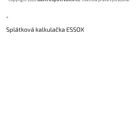
Copyright 2026
GastroSpotřebiče.cz
. Všechna práva vyhrazena.
×
Splátková kalkulačka ESSOX